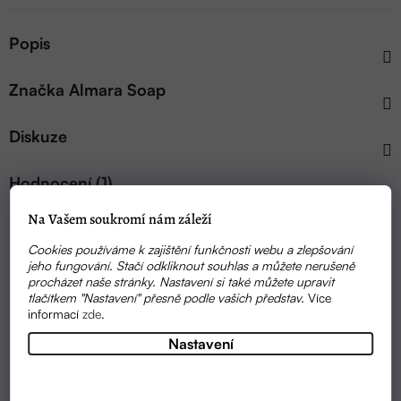
Popis
Značka
Almara Soap
Diskuze
Hodnocení (1)
Na Vašem soukromí nám záleží
Cookies používáme k zajištění funkčnosti webu a zlepšování
jeho fungování. Stačí odkliknout souhlas a můžete nerušeně
Z
procházet naše stránky. Nastavení si také můžete upravit
tlačítkem "Nastavení" přesně podle vašich představ.
Více
Instagram
á
informací
zde
.
p
Nastavení
a
Kontakt
t