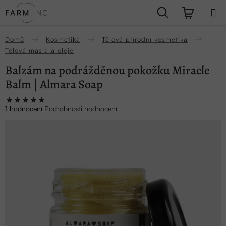
Přejít
Hledat
NÁKUPN
na
obsah
KOŠÍK
Domů
Kosmetika
Tělová přírodní kosmetika
Tělová másla a oleje
Balzám na podrážděnou pokožku Miracle
Balm | Almara Soap
Průměrné
1 hodnocení
Podrobnosti hodnocení
hodnocení
produktu
je
5,0
z
5
hvězdiček.