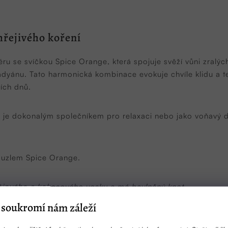
hřejivého koření
éru se svíčkou Spice Orange, která spojuje svěží vůni zral
dyánu. Tato harmonická kombinace evokuje chvíle klidu a te
ích dnů.
 je dokonalým společníkem pro relaxaci nebo jako voňavý 
kouzlem Spice Orange.
 sójového a kokosového vosku a má bavlněný knot.
ěná pro použití do svíček.
soukromí nám záleží