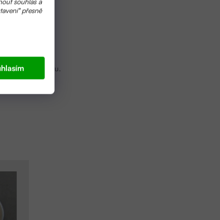
nout souhlas a
tavení" přesně
hlasím
ypláchněte vodou.