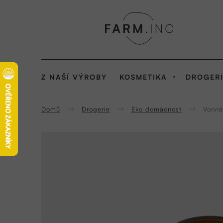
Přejít
na
obsah
Z NAŠÍ VÝROBY
KOSMETIKA
DROGER
Domů
Drogerie
Eko domácnost
Vonná