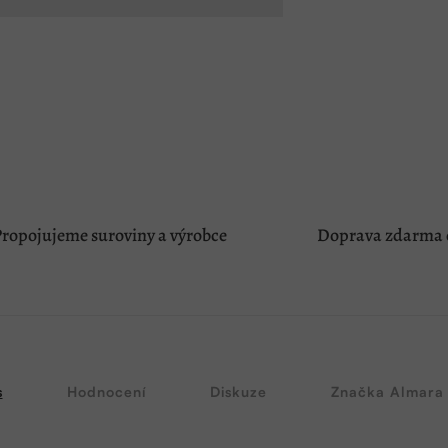
ropojujeme suroviny a výrobce
Doprava zdarma o
s
Hodnocení
Diskuze
Značka
Almara