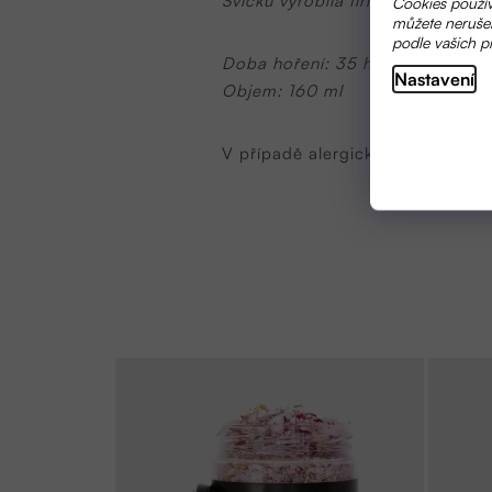
Svíčku vyrobila firma EcocoViva.
Cookies použív
můžete nerušen
podle vašich p
Doba hoření: 35 hodin
Nastavení
Objem: 160 ml
V případě alergické reakce přest