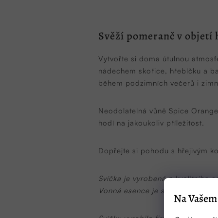
Svěží pomeranč v objetí 
Vytvořte si doma útulnou atmosf
nádechem skořice, hřebíčku a ba
během podzimních večerů i zimn
Neodolatelná vůně Spice Orange
hodí na jakoukoliv příležitost.
Dopřejte si pohodu s hřejivým 
Svíčka je vyrobená z kvalitního
Vonná esence je speciálně vyráb
Na Vašem 