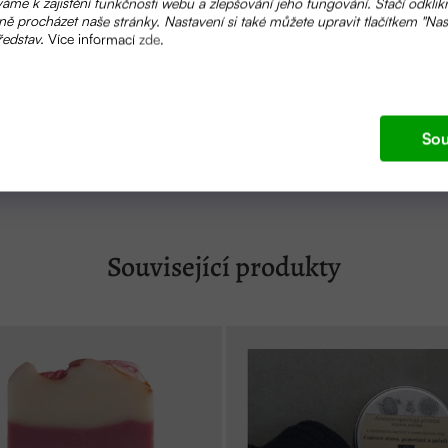
áme k zajištění funkčnosti webu a zlepšování jeho fungování. Stačí odklik
ě procházet naše stránky. Nastavení si také můžete upravit tlačítkem "Nas
ředstav.
Více informací
zde
.
Sou
aňte používat. Vyhněte se kontaktu s očima, při zasažení v
Související produkty