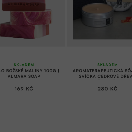
SKLADEM
SKLADEM
O BOŽSKÉ MALINY 100G |
AROMATERAPEUTICKÁ SÓ
ALMARA SOAP
SVÍČKA CEDROVÉ DŘEV
POMERANČ A PAČULI 150
RŮŽOVÝ KVĚT
169 KČ
280 KČ