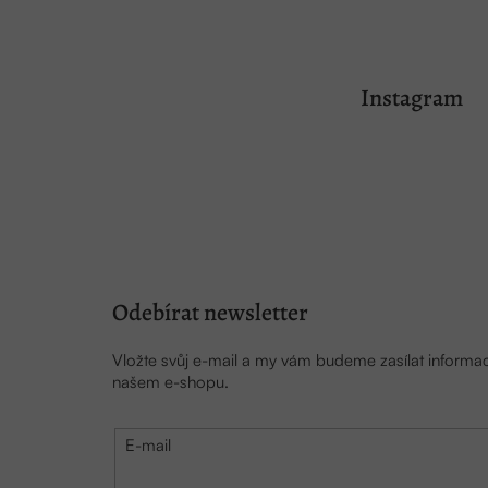
Z
á
Instagram
p
a
t
í
Odebírat newsletter
Vložte svůj e-mail a my vám budeme zasílat inform
našem e-shopu.
E-mail