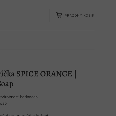
PRÁZDNÝ KOŠÍK
NÁKUPNÍ
KOŠÍK
víčka SPICE ORANGE |
Soap
Podrobnosti hodnocení
Soap
 vůní pomerančů a koření.