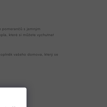
ých pomerančů s jemným
pla, které si můžete vychutnat
doplněk vašeho domova, který se