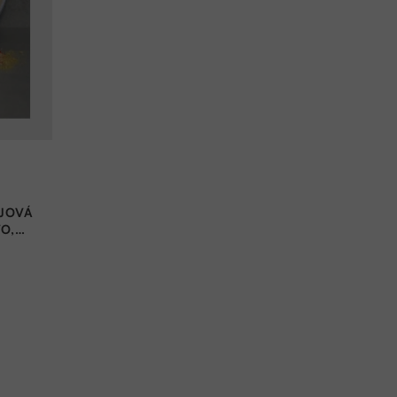
JOVÁ
O,
 G |