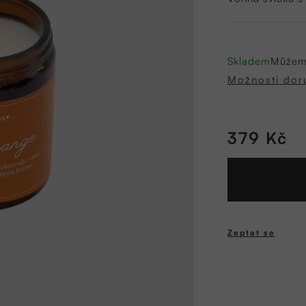
0,0
z
5
hvězdiček.
Skladem
Můžeme
Možnosti dor
379 Kč
Měrná
cena:
Zeptat se