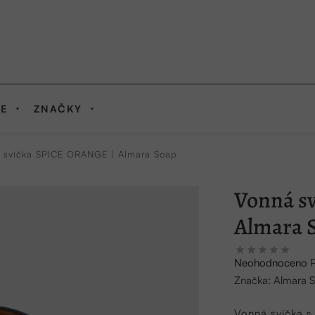
IE
ZNAČKY
 svíčka SPICE ORANGE | Almara Soap
Vonná s
Almara 
Průměrné
Neohodnoceno
hodnocení
Značka:
Almara 
produktu
je
Vonná svíčka s