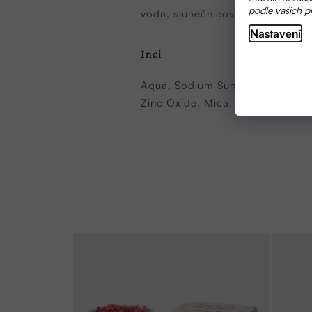
podle vašich p
voda,
slunečnicový olej,
palmový
Nastavení
Inci
Aqua, Sodium Sunflowerate, Sod
Zinc Oxide. Mica, CI 77891, CI 7