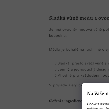
Sladká vůně medu a ovoc
Jemná ovocně-medová vůně potěší
koupelnu.
Mýdlo je bohaté na rostlinné olej
Sladká, přesto svěží vůně
Jemný a jednoduchý design
Vhodné pro každodenní použ
V případě alergické reakce přest
Na Vašem 
Složení a ingredience
Cookies použív
můžete nerušen