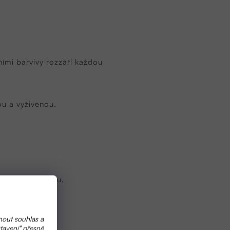
ími barvivy rozzáří každou
ou a vyživenou.
ypláchněte vodou.
nout souhlas a
tavení" přesně