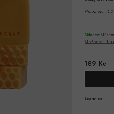
0,0
z
Hmotnost: 100
5
hvězdiček.
Skladem
Můžeme
Možnosti dor
189 Kč
Měrná
cena:
Zeptat se