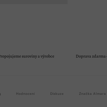
ropojujeme suroviny a výrobce
Doprava zdarma o
s
Hodnocení
Diskuze
Značka
Almara