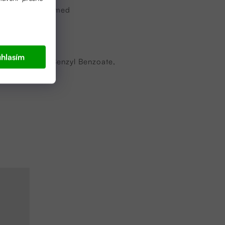
l,
pravý český med
hlasím
rin, Parfum, Benzyl Benzoate,