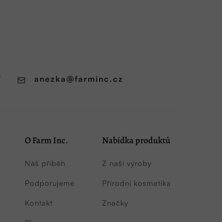
7
anezka
@
farminc.cz
O Farm Inc.
Nabídka produktů
Náš příběh
Z naší výroby
Podporujeme
Přírodní kosmetika
Kontakt
Značky