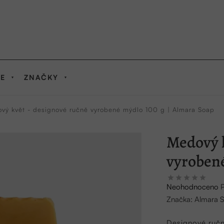
IE
ZNAČKY
vý květ - designové ručně vyrobené mýdlo 100 g | Almara Soap
Medový k
vyrobené
Průměrné
Neohodnoceno
hodnocení
Značka:
Almara 
produktu
je
Designové ruč