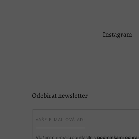
Z
á
Instagram
p
a
t
í
Odebírat newsletter
Vložením e-mailu souhlasíte s
podmínkami ochran