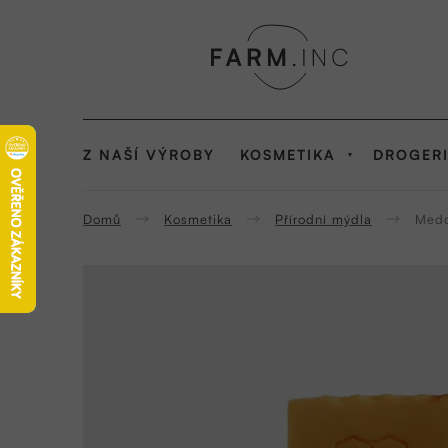
Přejít
na
obsah
Z NAŠÍ VÝROBY
KOSMETIKA
DROGER
Domů
Kosmetika
Přírodní mýdla
Medo