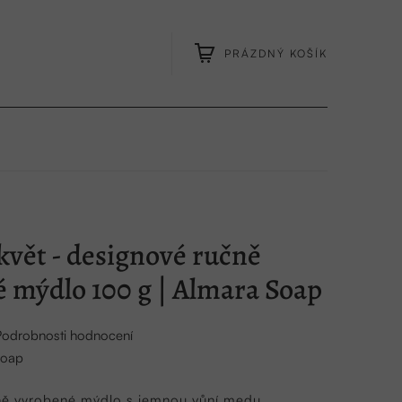
PRÁZDNÝ KOŠÍK
NÁKUPNÍ
KOŠÍK
vět - designové ručně
 mýdlo 100 g | Almara Soap
Podrobnosti hodnocení
Soap
ně vyrobené mýdlo s jemnou vůní medu.