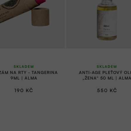
SKLADEM
SKLADEM
ZÁM NA RTY - TANGERINA
ANTI-AGE PLEŤOVÝ OL
9ML | ALMA
„ŽENA“ 50 ML | ALM
190 KČ
550 KČ