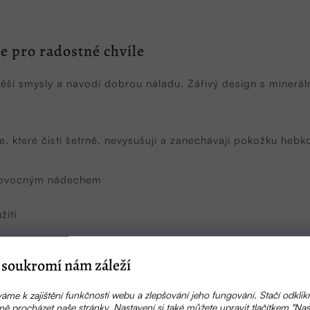
e pro radostné chvíle
 smysly a navodí dobrou náladu. Zářivý design s mineráln
e, které čistí šetrně, nevysušují a zanechávají pokožku hebk
 s ovocným nádechem
ití
aňte používat. Vyhněte se kontaktu s očima, při zasažení v
soukromí nám záleží
áme k zajištění funkčnosti webu a zlepšování jeho fungování. Stačí odklik
ě procházet naše stránky. Nastavení si také můžete upravit tlačítkem "Nas