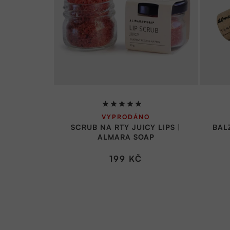
Průměrné
VYPRODÁNO
hodnocení
SCRUB NA RTY JUICY LIPS |
BAL
produktu
ALMARA SOAP
je
5,0
199 KČ
z
5
hvězdiček.