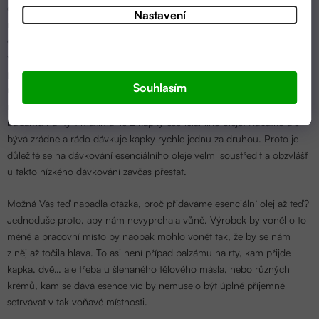
chtít, aby náš balzám voněl, je důležité v první řadě vybrat, čím jej
Nastavení
navoníme. My nyní víme, že budeme vybírat z řad přírodních
esenciálních olejů. Jelikož se chceme vyhnout kontraindikacím,
vybereme například mandarinku. Ta je vhodná jak pro dospělé, tak i
pro děti. Mandarinkový esenciální olejíček nakapeme do směsi
Souhlasím
roztaveného másla, vosku a oleje a dobře promícháme. Velmi dbáme
na to, abychom to s dávkováním nepřehnali. Já doporučuji na 5 g
balzámu na rty 1 maximálně 2 kapky esenciálního oleje. Kapátko ale
bývá zrádné a rádo dávkuje kapky rychle jednu za druhou. Proto je
důležité se na dávkování esenciálního oleje velmi soustředit a obzvlášť
u takto nízkého dávkování zavčas přestat.
Možná Vás teď napadla otázka, proč přidáváme esenciální olej až teď?
Jednoduše proto, aby nám nevyprchala vůně. Výrobek by voněl o to
méně a pracovní místo by naopak mohlo vonět tak, že by se nám
z něj až točila hlava. To asi není případ balzámu na rty, kam přijde
kapka, dvě… ale třeba u šlehaného tělového másla, nebo různých
krémů, kam se dává esence víc by nemuselo být úplně příjemné
setrvávat v tak voňavé místnosti.