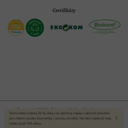
Certifikáty
Copyright 2026
Zdraví z Afriky
. Všechna práva
Tento měsíc máme 20 % slevu na všechna másla v sáčcích (vhodné
vyhrazena.
Upravit nastavení cookies
pro vlastní výrobu kosmetiky i rovnou na tělo). Na tato másla již tedy
nelze využít 5% slevu.
Vytvořil Shoptet