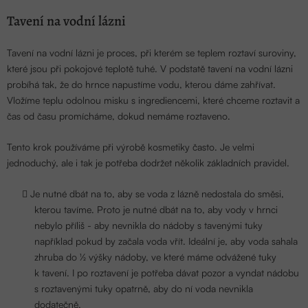
Tavení na vodní lázni
Tavení na vodní lázni je proces, při kterém se teplem roztaví suroviny,
které jsou při pokojové teplotě tuhé. V podstatě tavení na vodní lázni
probíhá tak, že do hrnce napustíme vodu, kterou dáme zahřívat.
Vložíme teplu odolnou misku s ingrediencemi, které chceme roztavit a
čas od času promícháme, dokud nemáme roztaveno.
Tento krok používáme při výrobě kosmetiky často. Je velmi
jednoduchý, ale i tak je potřeba dodržet několik základních pravidel.
Je nutné dbát na to, aby se voda z lázně nedostala do směsi,
kterou tavíme. Proto je nutné dbát na to, aby vody v hrnci
nebylo příliš - aby nevnikla do nádoby s tavenými tuky
například pokud by začala voda vřít. Ideální je, aby voda sahala
zhruba do ½ výšky nádoby, ve které máme odvážené tuky
k tavení. I po roztavení je potřeba dávat pozor a vyndat nádobu
s roztavenými tuky opatrně, aby do ní voda nevnikla
dodatečně.