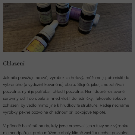
Chlazení
Jakmile považujeme svůj výrobek za hotový, můžeme jej přemístit do
vybraného (a vydezinfikovaného) obalu. Stejně, jako jsme zahřívali
pozvolna, nyní je potřeba i chladit pozvolna. Není dobré roztavené
suroviny odlít do obalu a ihned vložit do ledničky. Takovéto šokové
zchlazení by vedlo mimo jiné k hrudkovité struktuře. Raději necháme
výrobky pěkně pozvolna chladnout při pokojové teplotě.
V případě balzámů na rty, kdy jsme pracovali jen s tuky se z výrobku
nic neodpařuje, proto můžeme obaly klidně zavřít a nechat pozvolna