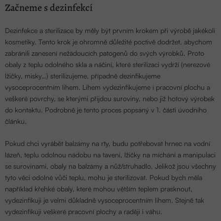
Začneme s dezinfekcí
Dezinfekce a sterilizace by měly být prvním krokem při výrobě jakékoli
kosmetiky. Tento krok je ohromně důležité poctivě dodržet, abychom
zabránili zanesení nežádoucích
patogenů
do svých výrobků. Proto
obaly z teplu odolného skla a náčiní, které sterilizaci vydrží (nerezové
lžičky, misky…) sterilizujeme, případně dezinfikujeme
vysoceprocentním lihem. Lihem vydezinfikujeme i pracovní plochu a
veškeré povrchy, se kterými přijdou suroviny, nebo již hotový výrobek
do kontaktu. Podrobně je tento proces popsaný v
1. části úvodního
článku.
Pokud chci vyrábět balzámy na rty, budu potřebovat hrnec na vodní
lázeň, teplu odolnou nádobu na tavení, lžičky na míchání a manipulaci
se surovinami, obaly na balzámy a nůž/struhadlo. Jelikož jsou všechny
tyto věci odolné vůči teplu, mohu je sterilizovat. Pokud bych měla
například křehké obaly, které mohou větším teplem prasknout,
vydezinfikuji je velmi důkladně vysoceprocentním lihem. Stejně tak
vydezinfikuji veškeré pracovní plochy a raději i váhu.