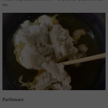
lžící.
Parfemace