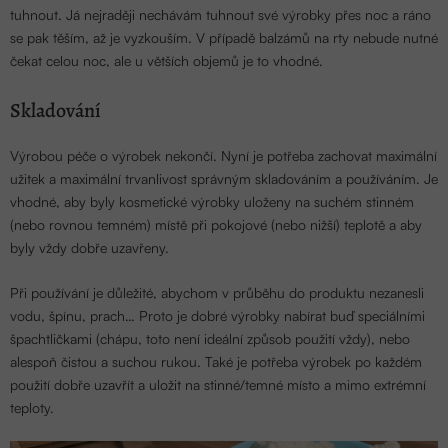
tuhnout. Já nejraději nechávám tuhnout své výrobky přes noc a ráno
se pak těším, až je vyzkouším. V případě balzámů na rty nebude nutné
čekat celou noc, ale u větších objemů je to vhodné.
Skladování
Výrobou péče o výrobek nekončí. Nyní je potřeba zachovat maximální
užitek a maximální trvanlivost správným skladováním a používáním. Je
vhodné, aby byly kosmetické výrobky uloženy na suchém stinném
(nebo rovnou temném) místě při pokojové (nebo nižší) teplotě a aby
byly vždy dobře uzavřeny.
Při používání je důležité, abychom v průběhu do produktu nezanesli
vodu, špínu, prach… Proto je dobré výrobky nabírat buď speciálními
špachtličkami (chápu, toto není ideální způsob použití vždy), nebo
alespoň čistou a suchou rukou. Také je potřeba výrobek po každém
použití dobře uzavřít a uložit na stinné/temné místo a mimo extrémní
teploty.