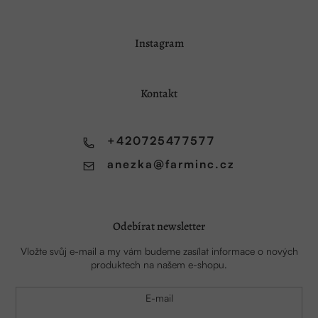
Z
Instagram
á
p
a
Kontakt
t
í
+420725477577
anezka
@
farminc.cz
Odebírat newsletter
Vložte svůj e-mail a my vám budeme zasílat informace o nových
produktech na našem e-shopu.
E-mail