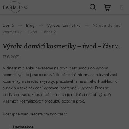
Přejít
Hledat
NÁKUPN
na
obsah
KOŠÍK
Domů
Blog
Výroba kosmetiky
Výroba domácí
kosmetiky – úvod – část 2.
Výroba domácí kosmetiky – úvod – část 2.
17.5.2021
V dnešním článku navážeme na
první část úvodu do výroby
kosmetiky
, kde jsme se dozvěděli základní informace o trvanlivosti
kosmetiky a zásadách výroby, představili jsme si několik základních
surovin a také základní vybavení potřebné k výrobě. Dnes se
podíváme zas o kousek dál – na co je nutné si dát při výrobě
vlastních kosmetických produktů pozor a proč.
Postupně Vám představím tyto části:
Dezinfekce