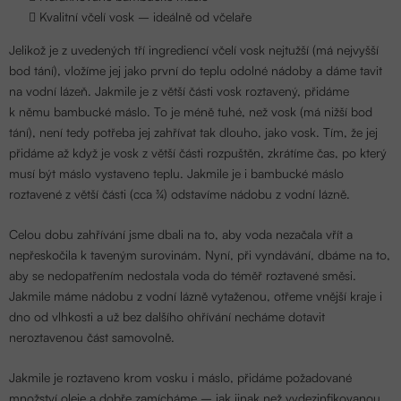
Kvalitní včelí vosk – ideálně od včelaře
Jelikož je z uvedených tří ingrediencí včelí vosk nejtužší (má nejvyšší
bod tání), vložíme jej jako první do teplu odolné nádoby a dáme tavit
na vodní lázeň. Jakmile je z větší části vosk roztavený, přidáme
k němu bambucké máslo. To je méně tuhé, než vosk (má nižší bod
tání), není tedy potřeba jej zahřívat tak dlouho, jako vosk. Tím, že jej
přidáme až když je vosk z větší části rozpuštěn, zkrátíme čas, po který
musí být máslo vystaveno teplu. Jakmile je i bambucké máslo
roztavené z větší části (cca ¾) odstavíme nádobu z vodní lázně.
Celou dobu zahřívání jsme dbali na to, aby voda nezačala vřít a
nepřeskočila k taveným surovinám. Nyní, při vyndávání, dbáme na to,
aby se nedopatřením nedostala voda do téměř roztavené směsi.
Jakmile máme nádobu z vodní lázně vytaženou, otřeme vnější kraje i
dno od vlhkosti a už bez dalšího ohřívání necháme dotavit
neroztavenou část samovolně.
Jakmile je roztaveno krom vosku i máslo, přidáme požadované
množství oleje a dobře zamícháme – jak jinak než vydezinfikovanou