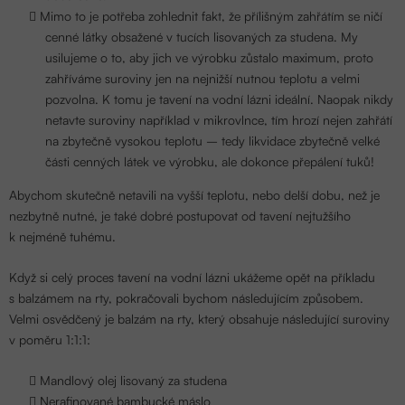
Mimo to je potřeba zohlednit fakt, že přílišným zahřátím se ničí
cenné látky obsažené v tucích lisovaných za studena. My
usilujeme o to, aby jich ve výrobku zůstalo maximum, proto
zahříváme suroviny jen na nejnižší nutnou teplotu a velmi
pozvolna. K tomu je tavení na vodní lázni ideální. Naopak nikdy
netavte suroviny například v mikrovlnce, tím hrozí nejen zahřátí
na zbytečně vysokou teplotu – tedy likvidace zbytečně velké
části cenných látek ve výrobku, ale dokonce přepálení tuků!
Abychom skutečně netavili na vyšší teplotu, nebo delší dobu, než je
nezbytně nutné, je také dobré postupovat od tavení nejtužšího
k nejméně tuhému.
Když si celý proces tavení na vodní lázni ukážeme opět na příkladu
s balzámem na rty, pokračovali bychom následujícím způsobem.
Velmi osvědčený je balzám na rty, který obsahuje následující suroviny
v poměru 1:1:1:
Mandlový olej lisovaný za studena
Nerafinované bambucké máslo