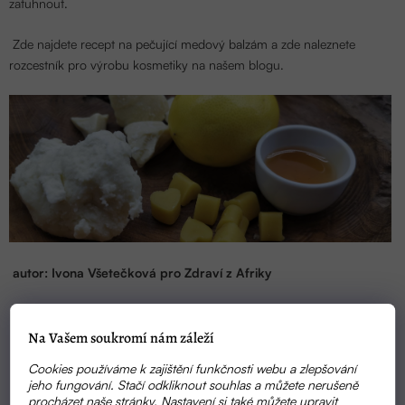
zatuhnout.
Zde najdete recept na
pečující medový balzám
a zde naleznete
rozcestník pro výrobu kosmetiky
na našem blogu.
autor: Ivona Všetečková pro Zdraví z Afriky
Na Vašem soukromí nám záleží
Cookies používáme k zajištění funkčnosti webu a zlepšování
jeho fungování. Stačí odkliknout souhlas a můžete nerušeně
procházet naše stránky. Nastavení si také můžete upravit