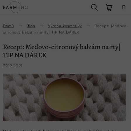
Přejít
Hledat
NÁKUPN
na
obsah
KOŠÍK
Domů
Blog
Výroba kosmetiky
Recept: Medovo-
citronový balzám na rty| TIP NA DÁREK
Recept: Medovo-citronový balzám na rty|
TIP NA DÁREK
29.12.2021