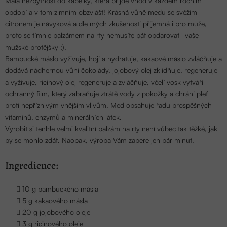
Malá nezbytnost do kabelky, která přijde vhod v každém ročním
období a v tom zimním obzvlášť! Krásná vůně medu se svěžím
citronem je návyková a dle mých zkušeností příjemná i pro muže,
proto se tímhle balzámem na rty nemusíte bát obdarovat i vaše
mužské protějšky :).
Bambucké máslo vyživuje, hojí a hydratuje, kakaové máslo zvláčňuje a
dodává nádhernou vůni čokolády, jojobový olej zklidňuje, regeneruje
a vyživuje, ricinový olej regeneruje a zvláčňuje, včelí vosk vytváří
ochranný film, který zabraňuje ztrátě vody z pokožky a chrání pleť
proti nepříznivým vnějším vlivům. Med obsahuje řadu prospěšných
vitaminů, enzymů a minerálních látek.
Vyrobit si tenhle velmi kvalitní balzám na rty není vůbec tak těžké, jak
by se mohlo zdát. Naopak, výroba Vám zabere jen pár minut.
Ingredience:
10 g
bambuckého másla
5 g
kakaového másla
20 g jojobového oleje
3 g ricinového oleje