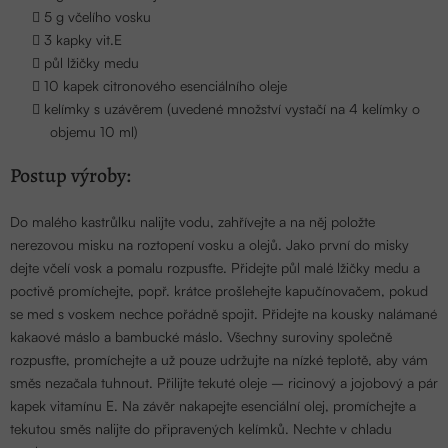
5 g včelího vosku
3 kapky vit.E
půl lžičky medu
10 kapek citronového esenciálního oleje
kelímky s uzávěrem (uvedené množství vystačí na 4 kelímky o
objemu 10 ml)
Postup výroby:
Do malého kastrůlku nalijte vodu, zahřívejte a na něj položte
nerezovou misku na roztopení vosku a olejů. Jako první do misky
dejte včelí vosk a pomalu rozpusťte. Přidejte půl malé lžičky medu a
poctivě promíchejte, popř. krátce prošlehejte kapučínovačem, pokud
se med s voskem nechce pořádně spojit. Přidejte na kousky nalámané
kakaové máslo a bambucké máslo. Všechny suroviny společně
rozpusťte, promíchejte a už pouze udržujte na nízké teplotě, aby vám
směs nezačala tuhnout. Přilijte tekuté oleje – ricinový a jojobový a pár
kapek vitamínu E. Na závěr nakapejte esenciální olej, promíchejte a
tekutou směs nalijte do připravených kelímků. Nechte v chladu