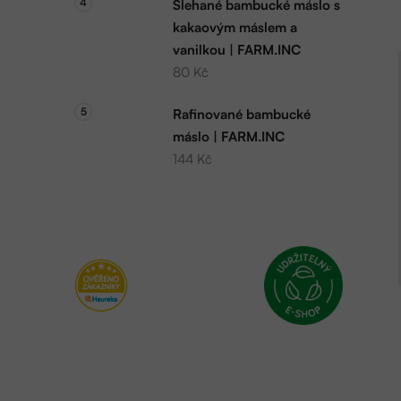
Šlehané bambucké máslo s
kakaovým máslem a
vanilkou | FARM.INC
80 Kč
Rafinované bambucké
máslo | FARM.INC
144 Kč