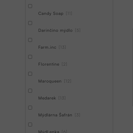
Candy Soap
11
Darinčino mýdlo
5
Farm.inc
13
Florentine
2
Maroqueen
12
Medarek
13
Mýdlárna Šafrán
3
MýdLenka
6