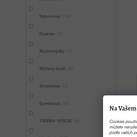
Naturinka
19
Puaree
7
Roztomýdlo
1
Růžový květ
5
Smolenka
3
Symbiosis
6
Na Vašem 
TIERRA VERDE
6
Cookies použív
můžete nerušen
podle vašich p