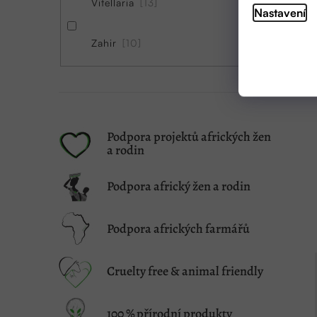
Vitellaria
13
Nastavení
Zahir
10
Podpora projektů afrických žen
a rodin
Podpora africký žen a rodin
Podpora afrických farmářů
Cruelty free & animal friendly
100 % přírodní produkty