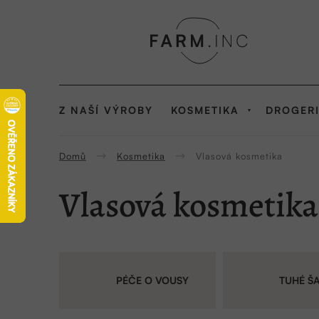
Přejít
na
obsah
Z NAŠÍ VÝROBY
KOSMETIKA
DROGER
Domů
Kosmetika
Vlasová kosmetika
Vlasová kosmetika
PÉČE O VOUSY
TUHÉ Š