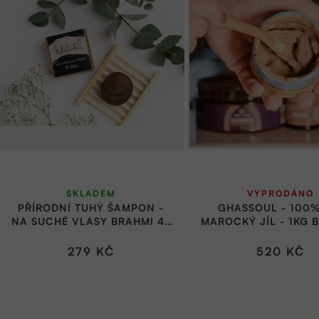
n
p
í
i
p
s
r
p
o
r
d
o
u
d
k
u
SKLADEM
VYPRODÁNO
t
k
PŘÍRODNÍ TUHÝ ŠAMPON -
GHASSOUL - 100%
ů
NA SUCHÉ VLASY BRAHMI 45
MAROCKÝ JÍL - 1KG B
t
G | MÝDLENKA
MAROQUEEN
ů
279 KČ
520 KČ