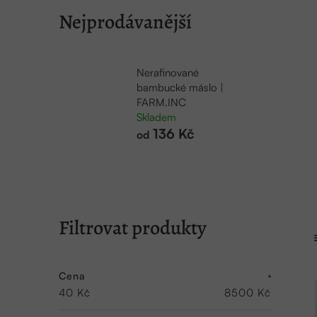
Nejprodávanější
Nerafinované
bambucké máslo |
FARM.INC
Skladem
136 Kč
od
P
o
s
Cena
40
Kč
8500
Kč
t