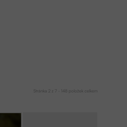
Stránka
2
z
7
-
148
položek celkem