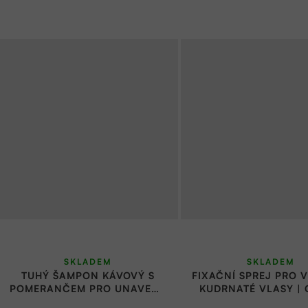
SKLADEM
SKLADEM
TUHÝ ŠAMPON KÁVOVÝ S
FIXAČNÍ SPREJ PRO V
POMERANČEM PRO UNAVENÉ
KUDRNATÉ VLASY |
A SLABÉ VLASY | CANDY
SOAP