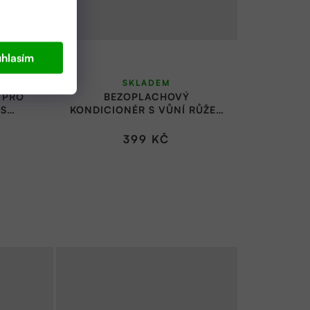
hlasím
SKLADEM
 PRO
BEZOPLACHOVÝ
 S
KONDICIONÉR S VŮNÍ RŮŽE |
TIERRA
TIERRA VERDE
399 KČ