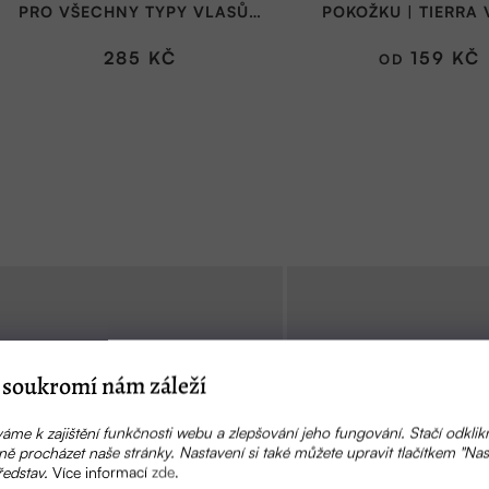
PRO VŠECHNY TYPY VLASŮ |
POKOŽKU | TIERRA 
CANDY SOAP
285 KČ
159 KČ
OD
soukromí nám záleží
áme k zajištění funkčnosti webu a zlepšování jeho fungování. Stačí odklik
ě procházet naše stránky. Nastavení si také můžete upravit tlačítkem "Nas
ředstav.
Více informací
zde
.