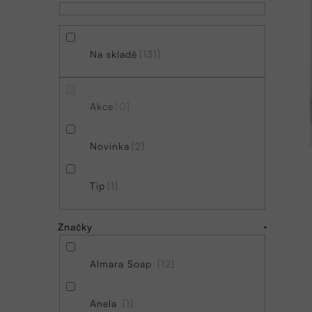
r
a
n
Na skladě
131
n
í
Akce
0
p
a
Novinka
2
n
Tip
1
e
l
Značky
Almara Soap
12
Anela
1