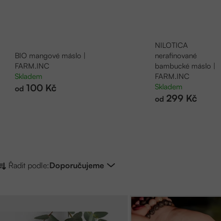
NILOTICA
BIO mangové máslo |
nerafinované
FARM.INC
bambucké máslo |
Skladem
FARM.INC
100 Kč
Skladem
od
299 Kč
od
Ř
Řadit podle:
Doporučujeme
a
z
V
e
ý