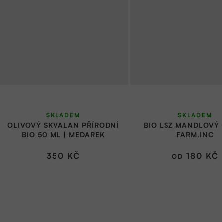
Průměr
SKLADEM
SKLADEM
hodnoce
OLIVOVÝ SKVALAN PŘÍRODNÍ
BIO LSZ MANDLOVÝ 
produkt
BIO 50 ML | MEDAREK
FARM.INC
je
350 KČ
180 KČ
OD
5,0
z
5
hvězdič