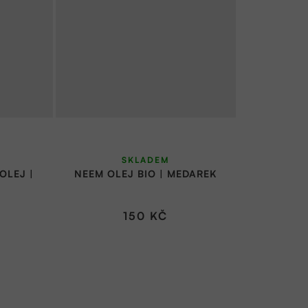
né
SKLADEM
ní
OLEJ |
NEEM OLEJ BIO | MEDAREK
u
150 KČ
ek.