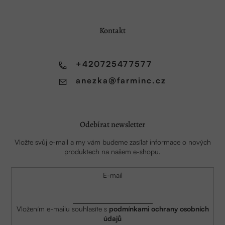
p
a
Kontakt
t
í
+420725477577
anezka
@
farminc.cz
Odebírat newsletter
Vložte svůj e-mail a my vám budeme zasílat informace o nových
produktech na našem e-shopu.
E-mail
Vložením e-mailu souhlasíte s
podmínkami ochrany osobních
údajů