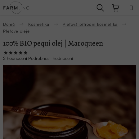
Přejít
Hledat
NÁKUPN
na
obsah
KOŠÍK
Domů
Kosmetika
Pleťová přírodní kosmetika
Pleťové oleje
100% BIO pequi olej | Maroqueen
Průměrné
2 hodnocení
Podrobnosti hodnocení
hodnocení
produktu
je
5,0
z
5
hvězdiček.