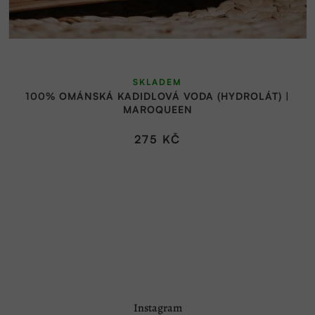
SKLADEM
100% OMÁNSKÁ KADIDLOVÁ VODA (HYDROLÁT) |
MAROQUEEN
275 KČ
Z
Instagram
á