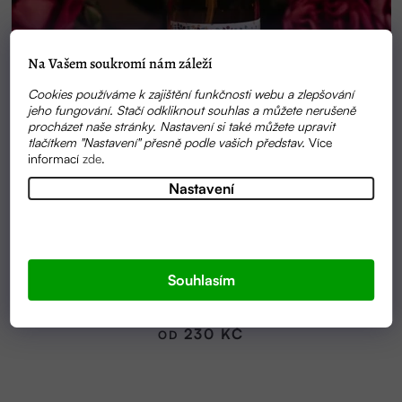
Na Vašem soukromí nám záleží
Cookies používáme k zajištění funkčnosti webu a zlepšování
jeho fungování. Stačí odkliknout souhlas a můžete nerušeně
procházet naše stránky. Nastavení si také můžete upravit
tlačítkem "Nastavení" přesně podle vašich představ.
Více
informací
zde
.
Nastavení
Průměrné
SKLADEM
hodnocení
Souhlasím
100% BIO MAROCKÁ RŮŽOVÁ VODA DAMAŠSKÁ
produktu
RŮŽE (HYDROLÁT)| MAROQUEEN
je
5,0
230 KČ
OD
z
5
hvězdiček.