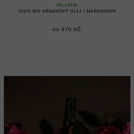
SKLADEM
hodnocení
100% BIO ARGANOVÝ OLEJ | MAROQUEEN
produktu
je
5,0
370 KČ
OD
z
5
hvězdiček.