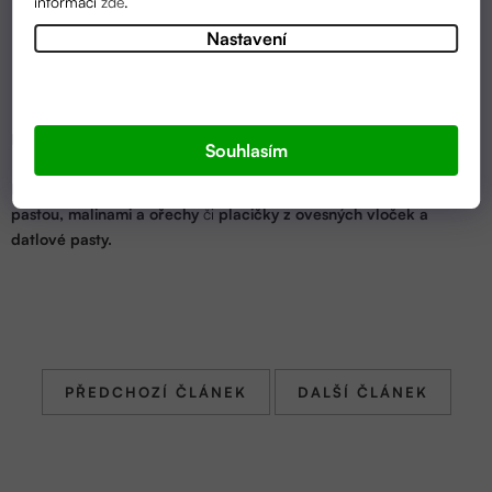
informací
zde
.
Nastavení
Dobrou chuť.
Souhlasím
Pokud vám recept chutnal, vyzkoušejte další:
Muffin s datlovou
pastou, malinami a ořechy
či
placičky z ovesných vloček a
datlové pasty.
PŘEDCHOZÍ ČLÁNEK
DALŠÍ ČLÁNEK