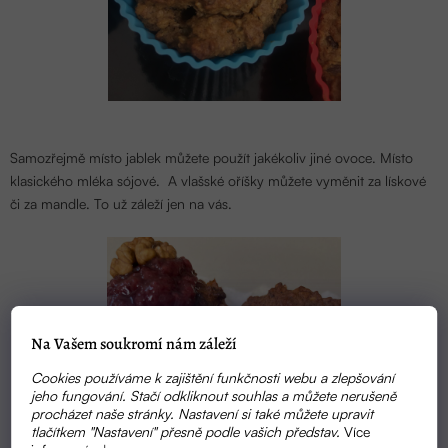
Samozřejmě místo jablek můžete použít jakékoliv jiné ovoce. Místo
klasického mléka sójové. A vlašské oříšky můžete vyměnit za lískové
či za mandle. To už záleží jen na vás.
Na Vašem soukromí nám záleží
Cookies používáme k zajištění funkčnosti webu a zlepšování
jeho fungování. Stačí odkliknout souhlas a můžete nerušeně
procházet naše stránky. Nastavení si také můžete upravit
tlačítkem "Nastavení" přesně podle vašich představ.
Více