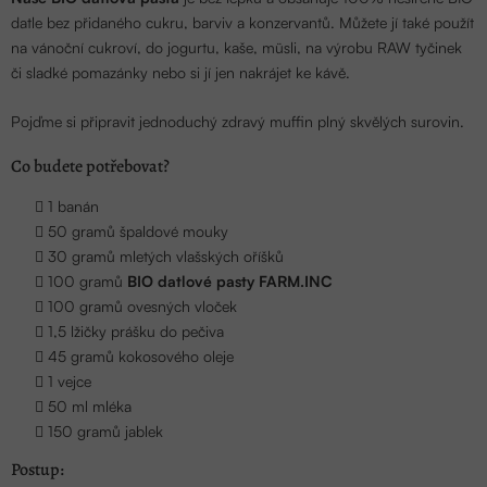
datle bez přidaného cukru, barviv a konzervantů. Můžete jí také použít
na vánoční cukroví, do jogurtu, kaše, müsli, na výrobu RAW tyčinek
či sladké pomazánky nebo si jí jen nakrájet ke kávě.
Pojďme si připravit jednoduchý zdravý muffin plný skvělých surovin.
Co budete potřebovat?
1 banán
50 gramů špaldové mouky
30 gramů mletých vlašských oříšků
100 gramů
BIO datlové pasty FARM.INC
100 gramů ovesných vloček
1,5 lžičky prášku do pečiva
45 gramů kokosového oleje
1 vejce
50 ml mléka
150 gramů jablek
Postup: