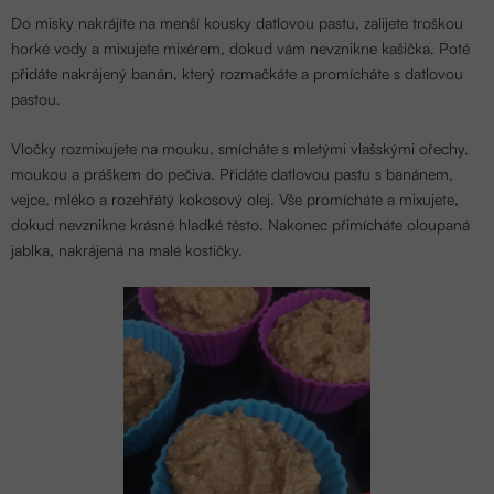
Do misky nakrájíte na menší kousky datlovou pastu, zalijete troškou
horké vody a mixujete mixérem, dokud vám nevznikne kašička. Poté
přidáte nakrájený banán, který rozmačkáte a promícháte s datlovou
pastou.
Vločky rozmixujete na mouku, smícháte s mletými vlašskými ořechy,
moukou a práškem do pečiva. Přidáte datlovou pastu s banánem,
vejce, mléko a rozehřátý kokosový olej. Vše promícháte a mixujete,
dokud nevznikne krásné hladké těsto. Nakonec přimícháte oloupaná
jablka, nakrájená na malé kostičky.