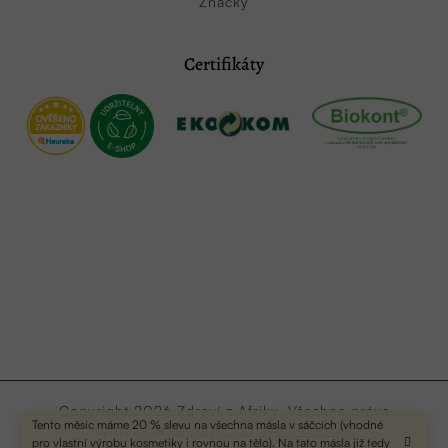
Značky
Certifikáty
Copyright 2026
Zdraví z Afriky
. Všechna práva
Tento měsíc máme 20 % slevu na všechna másla v sáčcích (vhodné
vyhrazena.
Upravit nastavení cookies
pro vlastní výrobu kosmetiky i rovnou na tělo). Na tato másla již tedy