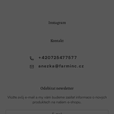
Z
Instagram
á
p
a
Kontakt
t
í
+420725477577
anezka
@
farminc.cz
Odebírat newsletter
Vložte svůj e-mail a my vám budeme zasílat informace o nových
produktech na našem e-shopu.
E-mail