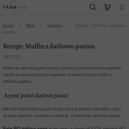
Přejít
Hledat
NÁKUPN
na
obsah
KOŠÍK
Domů
Blog
Recepty
Recept: Muffin s datlovou
pastou
Recept: Muffin s datlovou pastou
28.1.2021
Pokud se rádi stravujete zdravě a chcete si pochutnávat na sladkém,
nechte se inspirovat tímto receptem na krásně vláčný muffin s
datlovou pastou.
A proč právě datlová pasta?
Má totiž velmi dobré pojivé schopnosti a je skvělou náhradou cukru.
Je plná vitamínů, minerálů a vlákniny. Dodává tělu rychlou energii.
Naše BIO datlová pasta
je bez lepku a obsahuje 100% nesířené BIO