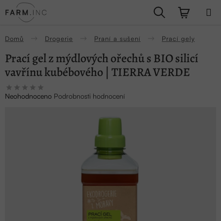
Přejít
Hledat
NÁKUPN
na
obsah
KOŠÍK
Domů
Drogerie
Praní a sušení
Prací gely
Prací gel z mýdlových ořechů s BIO silicí
vavřínu kubébového | TIERRA VERDE
Průměrné
Neohodnoceno
Podrobnosti hodnocení
hodnocení
produktu
je
0,0
z
5
hvězdiček.