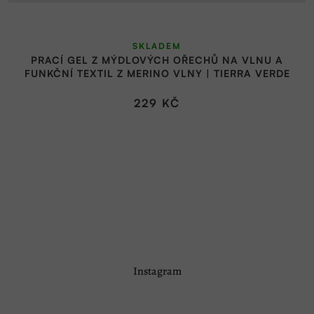
SKLADEM
PRACÍ GEL Z MÝDLOVÝCH OŘECHŮ NA VLNU A
FUNKČNÍ TEXTIL Z MERINO VLNY | TIERRA VERDE
229 KČ
Z
Instagram
á
p