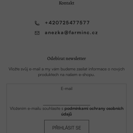
a
Kontakt
t
í
+420725477577
anezka
@
farminc.cz
Odebírat newsletter
Vložte svůj e-mail a my vám budeme zasílat informace o nových
produktech na našem e-shopu.
E-mail
Vložením e-mailu souhlasíte s
podmínkami ochrany osobních
údajů
PŘIHLÁSIT SE