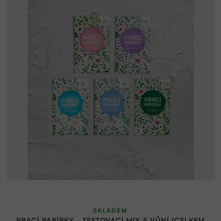
SKLADEM
PRACÍ PAPÍRKY - TESTOVACÍ MIX 5 VŮNÍ (CELKEM