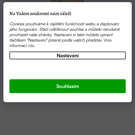
Na Vašem soukromí nám záleží
Cookies používáme k zajištění funkčnosti webu a zlepšování
jeho fungování. Stačí odkliknout souhlas a můžete nerušeně
procházet naše stránky. Nastavení si také můžete upravit
tlačítkem "Nastavení" přesně podle vašich představ.
Více
informací
zde
.
Nastavení
SKLADEM
PRACÍ GEL Z MÝDLOVÝCH OŘECHŮ PRO CITLIVOU
POKOŽKU | TIERRA VERDE
Souhlasím
199 KČ