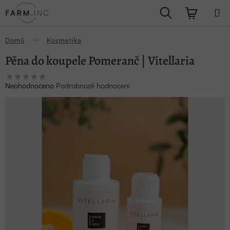
Přejít
Hledat
NÁKUPN
na
obsah
KOŠÍK
Domů
Kosmetika
Pěna do koupele Pomeranč | Vitellaria
Průměrné
Neohodnoceno
Podrobnosti hodnocení
hodnocení
produktu
je
0,0
z
5
hvězdiček.