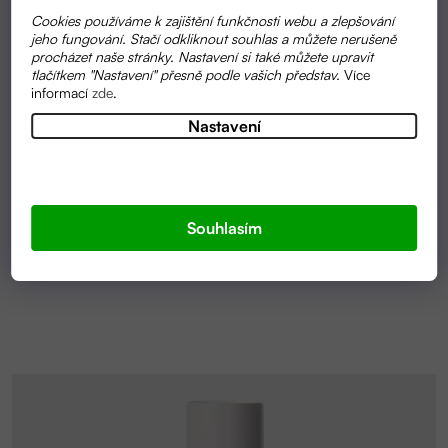
Cookies používáme k zajištění funkčnosti webu a zlepšování
jeho fungování. Stačí odkliknout souhlas a můžete nerušeně
procházet naše stránky. Nastavení si také můžete upravit
tlačítkem "Nastavení" přesně podle vašich představ.
Více
informací
zde
.
Nastavení
Průměrné
SKLADEM
hodnocení
ROLL-ON ANTI-STRESS | ALMARA SOAP
produktu
je
5,0
Souhlasím
199 KČ
z
5
hvězdiček.