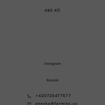
485 KČ
Z
Instagram
á
p
a
Kontakt
t
í
+420725477577
anezka
@
farminc.cz