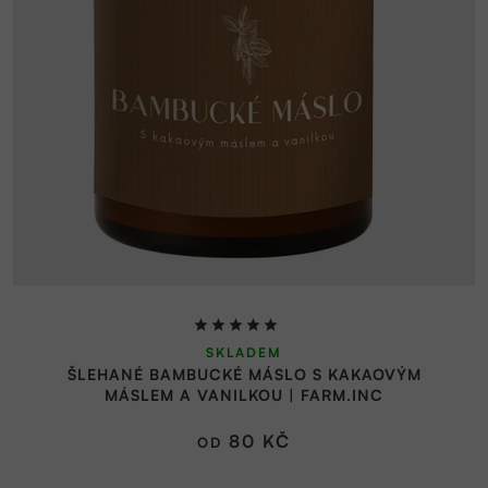
Průměrné
SKLADEM
hodnocení
ŠLEHANÉ BAMBUCKÉ MÁSLO S KAKAOVÝM
produktu
MÁSLEM A VANILKOU | FARM.INC
je
5,0
80 KČ
OD
z
5