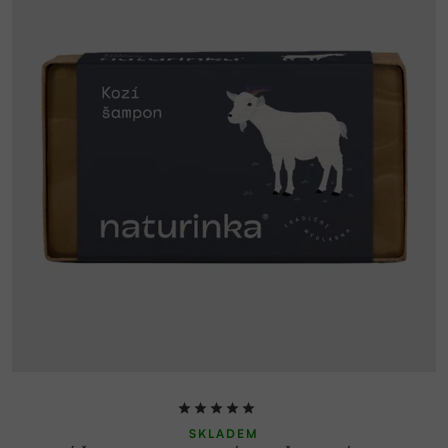
Průměrné
SKLADEM
hodnocení