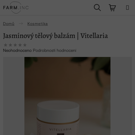
Přejít
Hledat
NÁKUPN
na
obsah
KOŠÍK
Domů
Kosmetika
Jasmínový tělový balzám | Vitellaria
Průměrné
Neohodnoceno
Podrobnosti hodnocení
hodnocení
produktu
je
0,0
z
5
hvězdiček.