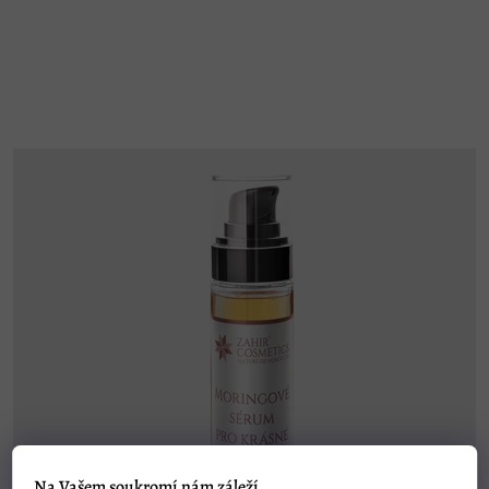
5
hvězdiček.
Na Vašem soukromí nám záleží