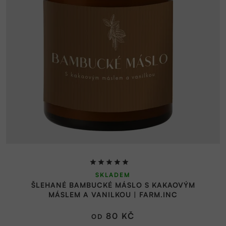
Průměrné
SKLADEM
hodnocení
ŠLEHANÉ BAMBUCKÉ MÁSLO S KAKAOVÝM
produktu
MÁSLEM A VANILKOU | FARM.INC
je
5,0
80 KČ
OD
z