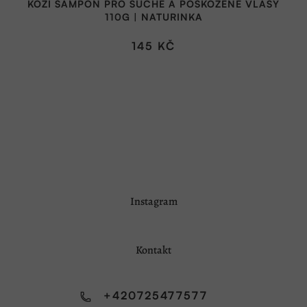
KOZÍ ŠAMPON PRO SUCHÉ A POŠKOZENÉ VLASY
produktu
110G | NATURINKA
je
5,0
145 KČ
z
5
hvězdiček.
Z
Instagram
á
p
a
Kontakt
t
í
+420725477577