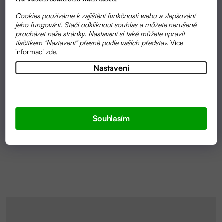
Cookies používáme k zajištění funkčnosti webu a zlepšování
jeho fungování. Stačí odkliknout souhlas a můžete nerušeně
procházet naše stránky. Nastavení si také můžete upravit
tlačítkem "Nastavení" přesně podle vašich představ.
Více
informací
zde
.
Nastavení
SKLADEM
MORINGOVÉ SÉRUM PRO KRÁSNÉ VLASY | ZAHIR
Souhlasím
368 KČ