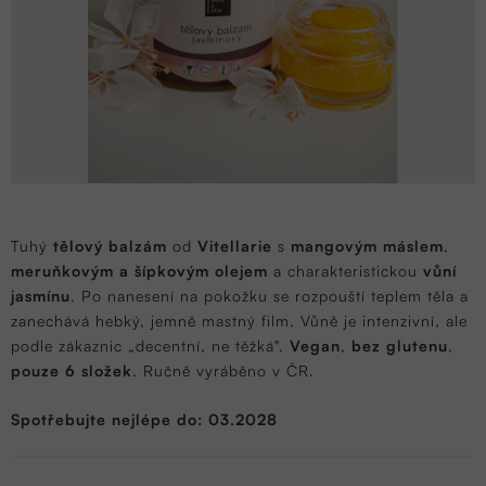
Tuhý
tělový balzám
od
Vitellarie
s
mangovým máslem
,
meruňkovým a šípkovým olejem
a charakteristickou
vůní
jasmínu
. Po nanesení na pokožku se rozpouští teplem těla a
zanechává hebký, jemně mastný film. Vůně je intenzivní, ale
podle zákaznic „decentní, ne těžká".
Vegan
,
bez glutenu
,
pouze 6 složek
. Ručně vyráběno v ČR.
Spotřebujte nejlépe do: 03.2028