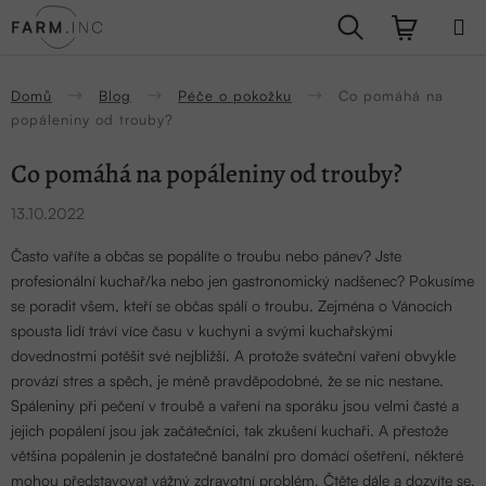
Přejít
Hledat
NÁKUPN
na
obsah
KOŠÍK
Domů
Blog
Péče o pokožku
Co pomáhá na
popáleniny od trouby?
Co pomáhá na popáleniny od trouby?
13.10.2022
Často vaříte a občas se popálíte o troubu nebo pánev? Jste
profesionální kuchař/ka nebo jen gastronomický nadšenec? Pokusíme
se poradit všem, kteří se občas spálí o troubu. Zejména o Vánocích
spousta lidí tráví více času v kuchyni a svými kuchařskými
dovednostmi potěšit své nejbližší. A protože sváteční vaření obvykle
provází stres a spěch, je méně pravděpodobné, že se nic nestane.
Spáleniny
při pečení v troubě a vaření na sporáku jsou velmi časté a
jejich popálení jsou jak začátečníci, tak zkušení kuchaři. A přestože
většina popálenin je dostatečně banální pro domácí ošetření, některé
mohou představovat vážný zdravotní problém. Čtěte dále a dozvíte se,