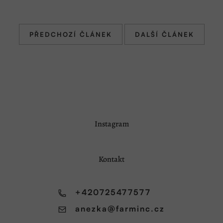
PŘEDCHOZÍ ČLÁNEK
DALŠÍ ČLÁNEK
Z
Instagram
á
p
a
Kontakt
t
í
+420725477577
anezka
@
farminc.cz