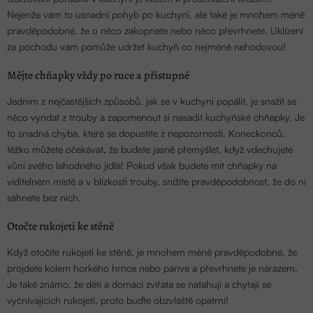
Nejenže vám to usnadní pohyb po kuchyni, ale také je mnohem méně
pravděpodobné, že o něco zakopnete nebo něco převrhnete. Uklízení
za pochodu vám pomůže udržet kuchyň co nejméně nehodovou!
Mějte chňapky vždy po ruce a přístupné
Jedním z nejčastějších způsobů, jak se v kuchyni popálit, je snažit se
něco vyndat z trouby a zapomenout si nasadit kuchyňské chňapky. Je
to snadná chyba, které se dopustíte z nepozornosti. Koneckonců,
těžko můžete očekávat, že budete jasně přemýšlet, když vdechujete
vůni svého lahodného jídla! Pokud však budete mít chňapky na
viditelném místě a v blízkosti trouby, snížíte pravděpodobnost, že do ní
sáhnete bez nich.
Otočte rukojeti ke stěně
Když otočíte rukojeti ke stěně, je mnohem méně pravděpodobné, že
projdete kolem horkého hrnce nebo pánve a převrhnete je nárazem.
Je také známo, že děti a domácí zvířata se natahují a chytají se
vyčnívajících rukojetí, proto buďte obzvláště opatrní!