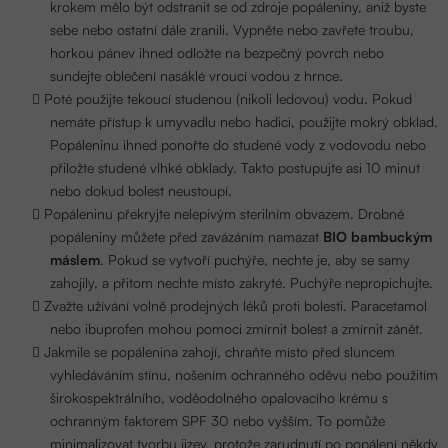
krokem mělo být odstranit se od zdroje popáleniny, aniž byste
sebe nebo ostatní dále zranili. Vypněte nebo zavřete troubu,
horkou pánev ihned odložte na bezpečný povrch nebo
sundejte oblečení nasáklé vroucí vodou z hrnce.
Poté použijte tekoucí studenou (nikoli ledovou) vodu. Pokud
nemáte přístup k umyvadlu nebo hadici, použijte mokrý obklad.
Popáleninu ihned ponořte do studené vody z vodovodu nebo
přiložte studené vlhké obklady. Takto postupujte asi 10 minut
nebo dokud bolest neustoupí.
Popáleninu překryjte nelepivým sterilním obvazem. Drobné
popáleniny můžete před zavázáním namazat
BIO bambuckým
máslem
. Pokud se vytvoří puchýře, nechte je, aby se samy
zahojily, a přitom nechte místo zakryté. Puchýře nepropichujte.
Zvažte užívání volně prodejných léků proti bolesti. Paracetamol
nebo ibuprofen mohou pomoci zmírnit bolest a zmírnit zánět.
Jakmile se popálenina zahojí, chraňte místo před sluncem
vyhledáváním stínu, nošením ochranného oděvu nebo použitím
širokospektrálního, voděodolného opalovacího krému s
ochranným faktorem SPF 30 nebo vyšším. To pomůže
minimalizovat tvorbu jizev, protože zarudnutí po popálení někdy