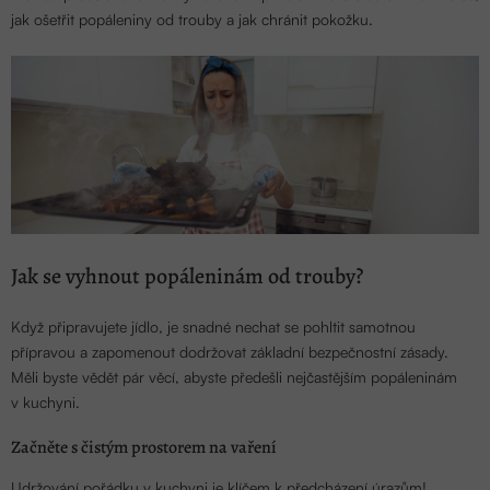
jak ošetřit popáleniny od trouby a jak chránit pokožku.
Jak se vyhnout popáleninám od trouby?
Když připravujete jídlo, je snadné nechat se pohltit samotnou
přípravou a zapomenout dodržovat základní bezpečnostní zásady.
Měli byste vědět pár věcí, abyste předešli nejčastějším popáleninám
v kuchyni.
Začněte s čistým prostorem na vaření
Udržování pořádku v kuchyni je klíčem k předcházení úrazům!