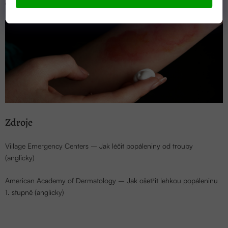
ošetřit doma.
Zdroje
Village Emergency Centers –
Jak léčit popáleniny od trouby
(anglicky)
American Academy of Dermatology –
Jak ošetřit lehkou popáleninu
1. stupně
(anglicky)