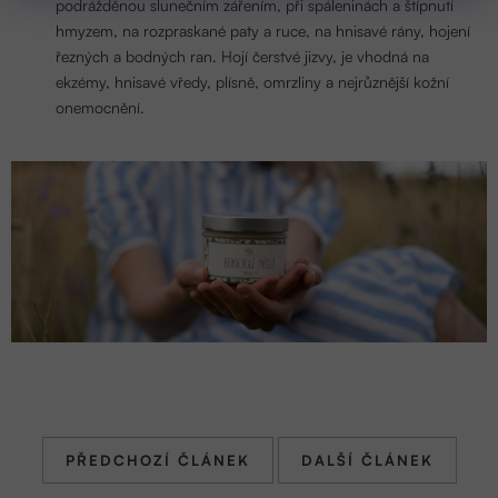
podrážděnou slunečním zářením, při spáleninách a štípnutí
hmyzem, na rozpraskané paty a ruce,
na hnisavé rány, hojení
řezných a bodných ran. Hojí čerstvé jizvy, je vhodná na
ekzémy, hnisavé vředy, plísně, omrzliny a nejrůznější kožní
onemocnění.
PŘEDCHOZÍ ČLÁNEK
DALŠÍ ČLÁNEK