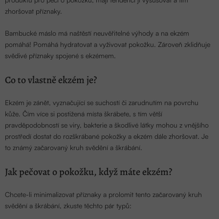
zhoršovat příznaky.
Bambucké máslo má naštěstí neuvěřitelné výhody a na ekzém
pomáhá! Pomáhá hydratovat a vyživovat pokožku. Zároveň zklidňuje
svědivé příznaky spojené s ekzémem.
Co to vlastně ekzém je?
Ekzém je zánět, vyznačující se suchostí či zarudnutím na povrchu
kůže. Čím více si postižená místa škrábete, s tím větší
pravděpodobností se viry, bakterie a škodlivé látky mohou z vnějšího
prostředí dostat do rozškrábané pokožky a ekzém dále zhoršovat. Je
to známý začarovaný kruh svědění a škrábání.
Jak pečovat o pokožku, když máte ekzém?
Chcete-li minimalizovat příznaky a prolomit tento začarovaný kruh
svědění a škrábání, zkuste těchto pár typů: