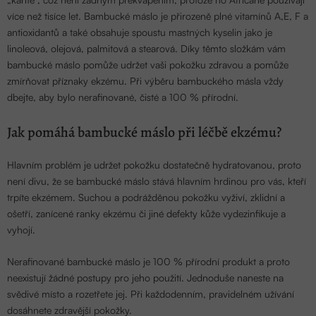
více než tisíce let. Bambucké máslo je přirozeně plné vitamínů A,E, F a
antioxidantů a také obsahuje spoustu mastných kyselin jako je
linoleová, olejová, palmitová a stearová. Díky těmto složkám vám
bambucké máslo pomůže udržet vaši pokožku zdravou a pomůže
zmírňovat příznaky ekzému. Při výběru bambuckého másla vždy
dbejte, aby bylo nerafinované, čisté a 100 % přírodní.
Jak pomáhá bambucké máslo při léčbě ekzému?
Hlavním problém je udržet pokožku dostatečně hydratovanou, proto
není divu, že se bambucké máslo stává hlavním hrdinou pro vás, kteří
trpíte ekzémem. Suchou a podrážděnou pokožku vyživí, zklidní a
ošetří, zanícené ranky ekzému či
jiné defekty kůže
vydezinfikuje a
vyhojí.
Nerafinované bambucké máslo je 100 % přírodní produkt a proto
neexistují žádné postupy pro jeho použití. Jednoduše naneste na
svědivé místo a rozetřete jej. Při každodenním, pravidelném užívání
dosáhnete zdravější pokožky.