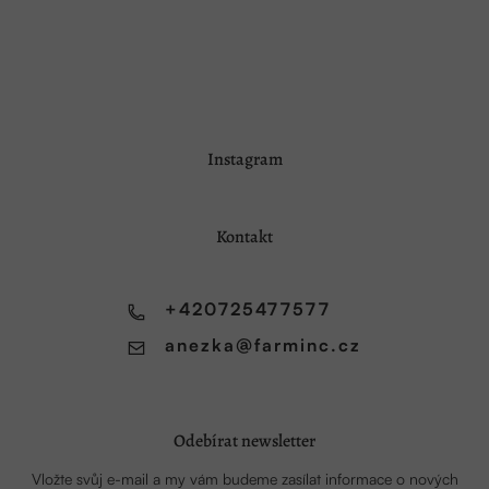
Z
Instagram
á
p
a
Kontakt
t
í
+420725477577
anezka
@
farminc.cz
Odebírat newsletter
Vložte svůj e-mail a my vám budeme zasílat informace o nových