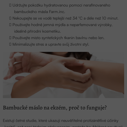
Udržujte pokožku hydratovanou pomocí nerafinovaného
bambuckého másla Farm.inc.
Nekoupejte se ve vodě teplejší než 34 °C a déle než 10 minut.
Používejte hodně jemná mýdla a neparfemované výrobky,
ideálně přírodní kosmetiku.
Používejte místo syntetických tkanin bavlnu nebo len.
Minimalizujte stres a upravte svůj životní styl.
Bambucké máslo na ekzém, proč to funguje?
Existují četné studie, které ukazují neuvěřitelné protizánětlivé účinky
„karité“, což není žádným překvapením, protože ho Afričané používají