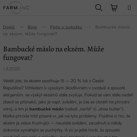
Přejít
Hledat
NÁKUPN
na
obsah
KOŠÍK
Domů
Blog
Péče o pokožku
Bambucké máslo
na ekzém. Může fungovat?
Bambucké máslo na ekzém. Může
fungovat?
1.9.2020
Věděli jste, že ekzém postihuje 15 – 20 % lidí v České
Republice? Vzhledem k vysokým škodlivinám v ovzduší a spoustě
alergenům, se výskyt ekzémů stále zvyšuje. Pokud se vám stále nedaří
zbavit se příznaků, jako je např. svědění, je čas se obrátit na přírodní
zdroj, a tím je
bambucké máslo
(neboli „karité“ či „shea butter“).
Matka příroda totiž přesně ví, jak na tyto problémy.
Pojďme si říci, že
ekzém je velice frustrující – neustálé svědění, zarudnutí a někdy
dokonce vytvářející se puchýřky. A co je ještě horší, že spousta
produktů pro péči o pokožku, mají tendenci ji vysušovat a tím