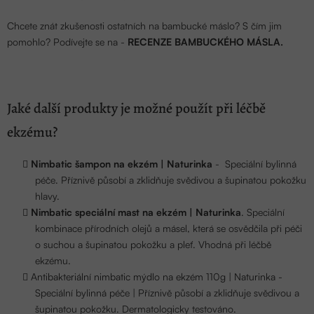
Chcete znát zkušenosti ostatních na bambucké máslo? S čím jim
pomohlo? Podívejte se na -
RECENZE BAMBUCKÉHO MÁSLA.
Jaké další produkty je možné použít při léčbě
ekzému?
Nimbatic šampon na ekzém | Naturinka
-
Speciální bylinná
péče. Příznivě působí a zklidňuje svědivou a šupinatou pokožku
hlavy.
Nimbatic speciální mast na ekzém | Naturinka
. Speciální
kombinace přírodních olejů a másel, která se osvědčila při péči
o suchou a šupinatou pokožku a pleť. Vhodná při léčbě
ekzému.
Antibakteriální nimbatic mýdlo na ekzém 110g | Naturinka
-
Speciální bylinná péče | Příznivě působí a zklidňuje svědivou a
šupinatou pokožku. Dermatologicky testováno.