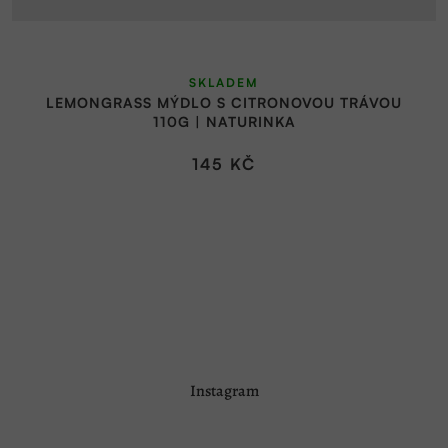
SKLADEM
LEMONGRASS MÝDLO S CITRONOVOU TRÁVOU
110G | NATURINKA
145 KČ
Z
Instagram
á
p