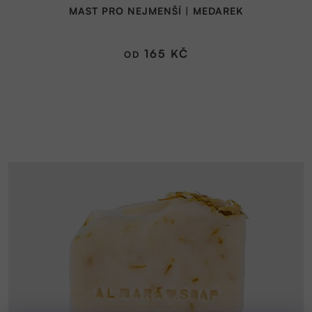
MAST PRO NEJMENŠÍ | MEDAREK
produktu
je
5,0
165 KČ
OD
z
5
hvězdiček.