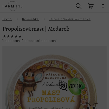
Přejít
Hledat
NÁKUPN
na
obsah
KOŠÍK
Domů
Kosmetika
Tělová přírodní kosmetika
Propolisová mast | Medarek
Průměrné
1 hodnocení
Podrobnosti hodnocení
hodnocení
produktu
je
5,0
z
5
hvězdiček.