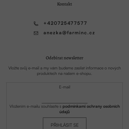
a
Kontakt
t
í
+420725477577
anezka
@
farminc.cz
Odebírat newsletter
Vložte svůj e-mail a my vám budeme zasílat informace o nových
produktech na našem e-shopu.
E-mail
Vložením e-mailu souhlasíte s
podmínkami ochrany osobních
údajů
PŘIHLÁSIT SE