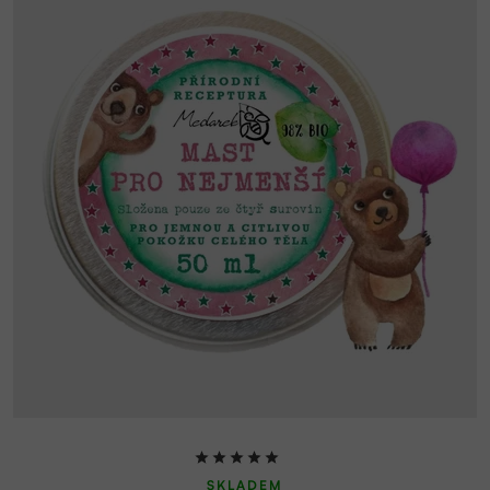
Průměrné
SKLADEM
hodnocení