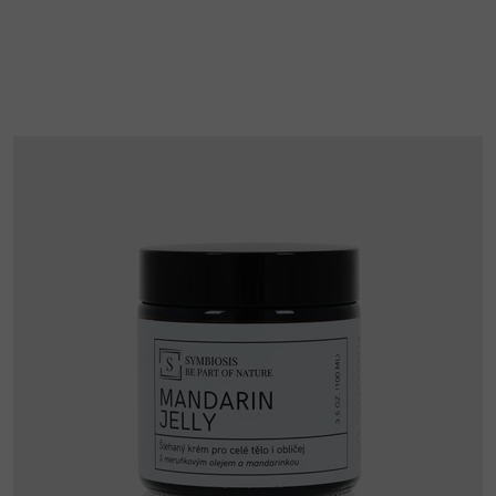
5
hvězdiček.