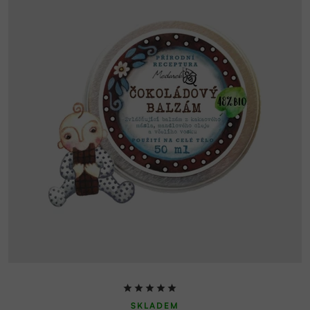
Průměrné
SKLADEM
hodnocení