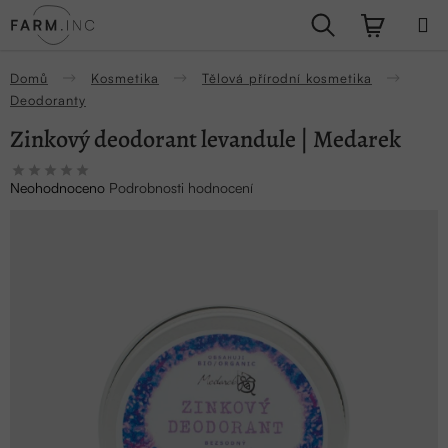
Přejít
Hledat
NÁKUPN
na
obsah
KOŠÍK
Domů
Kosmetika
Tělová přírodní kosmetika
Deodoranty
Zinkový deodorant levandule | Medarek
Průměrné
Neohodnoceno
Podrobnosti hodnocení
hodnocení
produktu
je
0,0
z
5
hvězdiček.