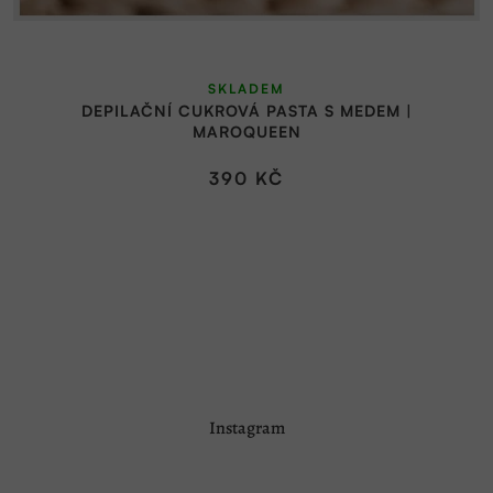
SKLADEM
DEPILAČNÍ CUKROVÁ PASTA S MEDEM |
MAROQUEEN
390 KČ
Z
Instagram
á
p