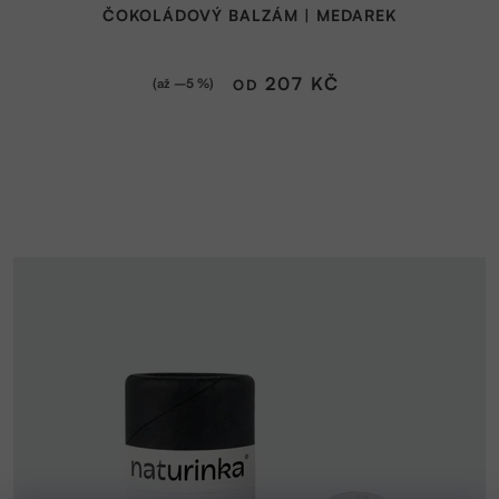
ČOKOLÁDOVÝ BALZÁM | MEDAREK
produktu
je
5,0
207 KČ
(až –5 %)
OD
z
5
hvězdiček.