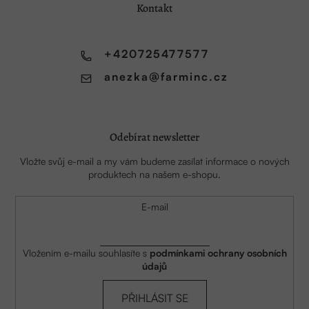
a
Kontakt
t
í
+420725477577
anezka
@
farminc.cz
Odebírat newsletter
Vložte svůj e-mail a my vám budeme zasílat informace o nových
produktech na našem e-shopu.
E-mail
Vložením e-mailu souhlasíte s
podmínkami ochrany osobních
údajů
PŘIHLÁSIT SE