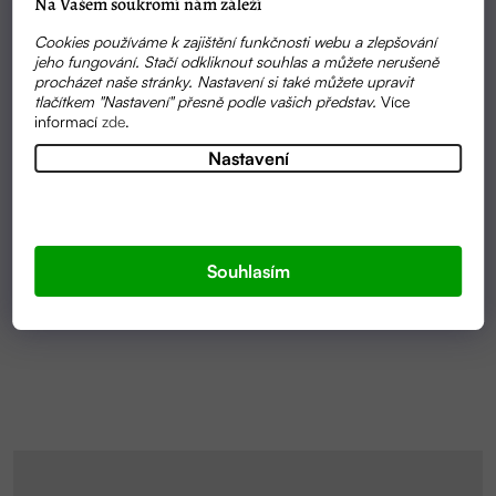
Na Vašem soukromí nám záleží
Cookies používáme k zajištění funkčnosti webu a zlepšování
jeho fungování. Stačí odkliknout souhlas a můžete nerušeně
procházet naše stránky. Nastavení si také můžete upravit
tlačítkem "Nastavení" přesně podle vašich představ.
Více
informací
zde
.
Nastavení
Průměrné
SKLADEM
hodnocení
BALZÁM NA RUCE HAND BALM ORIGINAL 40ML |
produktu
ALMARA SOAP
je
Souhlasím
5,0
239 KČ
z
5
hvězdiček.