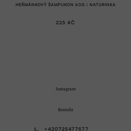
HEŘMÁNKOVÝ ŠAMPUKON 60G | NATURINKA
225 KČ
Z
Instagram
á
p
a
Kontakt
t
í
+420725477577