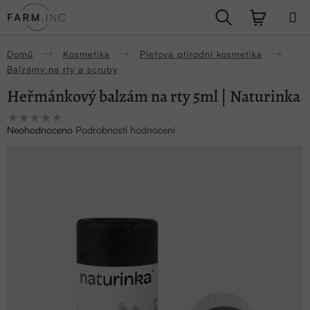
Přejít
Hledat
NÁKUPN
na
obsah
KOŠÍK
Domů
Kosmetika
Pleťová přírodní kosmetika
Balzámy na rty a scruby
Heřmánkový balzám na rty 5ml | Naturinka
Průměrné
Neohodnoceno
Podrobnosti hodnocení
hodnocení
produktu
je
0,0
z
5
hvězdiček.