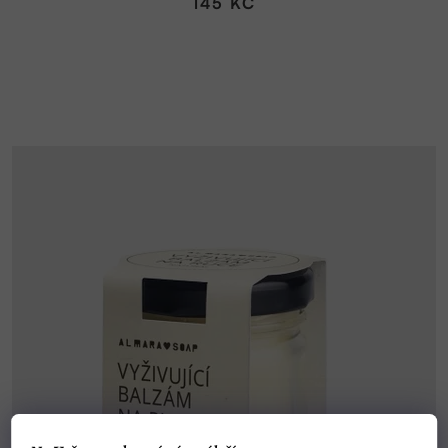
145 KČ