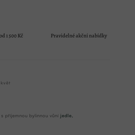
d 1 500 Kč
Pravidelné akční nabídky
 květ
 s příjemnou bylinnou vůní
jedle,