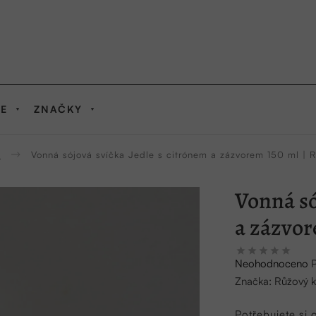
IE
ZNAČKY
y
Vonná sójová svíčka Jedle s citrónem a zázvorem 150 ml | R
Vonná só
a zázvor
Průměrné
Neohodnoceno
hodnocení
Značka:
Růžový k
produktu
je
Potřebujete si