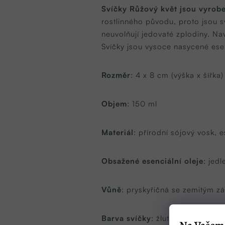
Svíčky Růžový květ jsou vyrobe
rostlinného původu, proto jsou 
neuvolňují jedovaté zplodiny. Nav
Svíčky jsou vysoce nasycené esen
Rozměr
: 4 x 8 cm (výška x šířka)
Objem
: 150 ml
Materiál
: přírodní sójový vosk, e
Obsažené esenciální oleje
: jed
Vůně
: pryskyřičná se zemitým 
Barva svíčky
: žlutozelená (bar