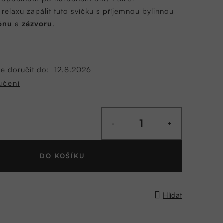
elaxu zapálit tuto svíčku s příjemnou bylinnou
rónu
a
zázvoru
.
 doručit do:
12.8.2026
učení
DO KOŠÍKU
Hlídat