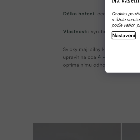
Na Vašem 
Délka hoření
: cca 25 hodin
Cookies použív
můžete nerušen
podle vašich p
Vlastnosti
: vyrobeno ručně, kaž
Nastavení
Svíčky mají silný knot, aby svíč
upravit na cca
4 - 5 mm
výšky, a
optimálnímu odhořívání vosku z 