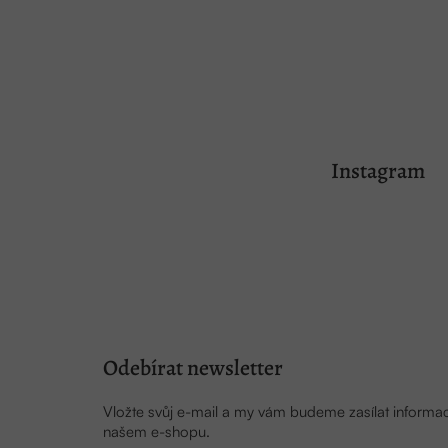
Z
á
Instagram
p
a
t
í
Odebírat newsletter
Vložte svůj e-mail a my vám budeme zasílat inform
našem e-shopu.