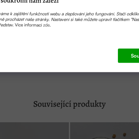
soukromí nám záleží
áme k zajištění funkčnosti webu a zlepšování jeho fungování. Stačí odklik
ě procházet naše stránky. Nastavení si také můžete upravit tlačítkem "Nas
ředstav.
Více informací
zde
.
dý kus je originál. Na spodní straně pokyny pro bezpečné z
ka udělala co nejrychleji hladinku tekutého vosku. Knot je t
Sou
by plamen nečadil a neposkakoval. Svíčku nechte zapálenou
boků svíčky.
Související produkty