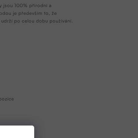
y jsou 100% přírodní a
odou je především to, že
si udrží po celou dobu používání.
mpozice