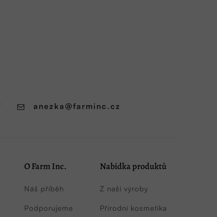
7
anezka
@
farminc.cz
O Farm Inc.
Nabídka produktů
Náš příběh
Z naší výroby
Podporujeme
Přírodní kosmetika