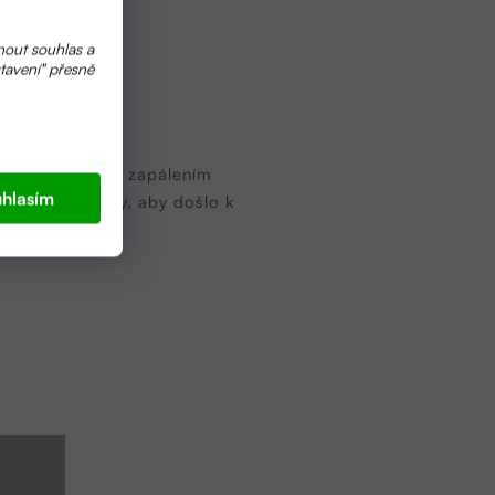
nout souhlas a
tavení" přesně
acházení.
řeba před každým zapálením
hlasím
 1,5 - 2 hodiny, aby došlo k