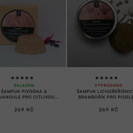
Průměrné
Průměrné
SKLADEM
VYPRODÁNO
hodnocení
hodnocení
ŠAMPUK PIVOŇKA &
ŠAMPUK LICHOŘEŘIŠNIC
produktu
produktu
VANDULE PRO CITLIVOU
BRAMBOŘÍK PRO POSÍL
je
je
SOVOU POKOŽKU V DÓZE
RŮSTU V DÓZE 70 G | RŮ
70 G | RŮŽOVÝ KVĚT
KVĚT
5,0
5,0
269 KČ
269 KČ
z
z
5
5
hvězdiček.
hvězdiček.