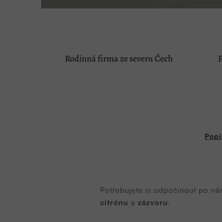
Rodinná firma ze severu Čech
P
Popi
Potřebujete si odpočinout po nár
citrónu
a
zázvoru
.