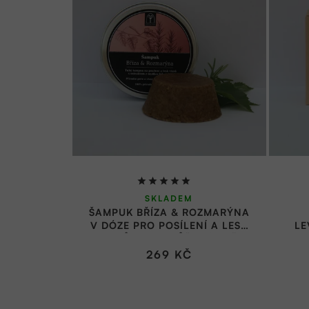
Průměrné
SKLADEM
hodnocení
ŠAMPUK BŘÍZA & ROZMARÝNA
produktu
V DÓZE PRO POSÍLENÍ A LESK
LE
je
VLASŮ 70 G | RŮŽOVÝ KVĚT
VLA
5,0
269 KČ
z
5
hvězdiček.