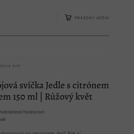
PRÁZDNÝ KOŠÍK
NÁKUPNÍ
KOŠÍK
ůžový květ
jová svíčka Jedle s citrónem
em 150 ml | Růžový květ
Podrobnosti hodnocení
vět
 odpočinout po náročném dni? Pak si