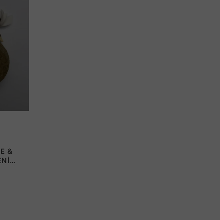
E &
ENÍ
ŽOVÝ