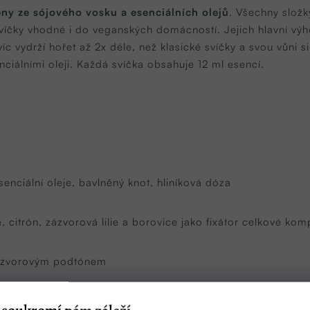
ny ze sójového vosku a esenciálních olejů
. Všechny složk
svíčky vhodné i do veganských domácností. Jejich hlavní výh
íc vydrží hořet až 2x déle, než klasické svíčky a svou vůni 
ciálními oleji. Každá svíčka obsahuje 12 ml esencí.
senciální oleje, bavlněný knot, hliníková dóza
le, citrón, zázvorová lilie a borovice jako fixátor celkové ko
zázvorovým podtónem
veno zeleným ječmenem a rakytníkovým olejem)