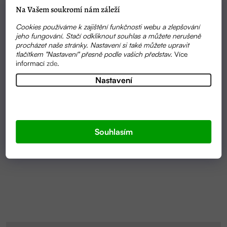
Na Vašem soukromí nám záleží
Cookies používáme k zajištění funkčnosti webu a zlepšování
jeho fungování. Stačí odkliknout souhlas a můžete nerušeně
procházet naše stránky. Nastavení si také můžete upravit
tlačítkem "Nastavení" přesně podle vašich představ.
Více
informací
zde
.
Nastavení
VYPRODÁNO
KVĚTOVÁ VODA PAMPELIŠKA VE SPREJI 100ML |
RŮŽOVÝ KVĚT
Souhlasím
250 KČ