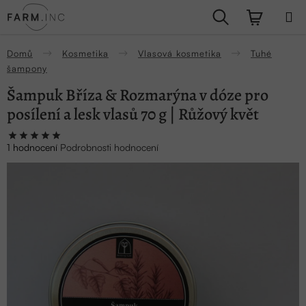
Přejít
Hledat
NÁKUPN
na
obsah
KOŠÍK
Domů
Kosmetika
Vlasová kosmetika
Tuhé
šampony
Šampuk Bříza & Rozmarýna v dóze pro
posílení a lesk vlasů 70 g | Růžový květ
Průměrné
1 hodnocení
Podrobnosti hodnocení
hodnocení
produktu
je
5,0
z
5
hvězdiček.