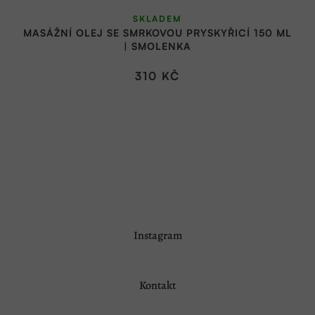
SKLADEM
MASÁŽNÍ OLEJ SE SMRKOVOU PRYSKYŘICÍ 150 ML
| SMOLENKA
310 KČ
Z
Instagram
á
p
a
Kontakt
t