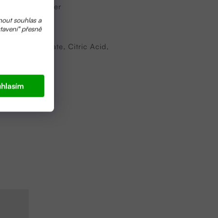
 z grepových jader
nout souhlas a
tavení" přesně
Sodium Jojobate, Citric Acid,
hlasím