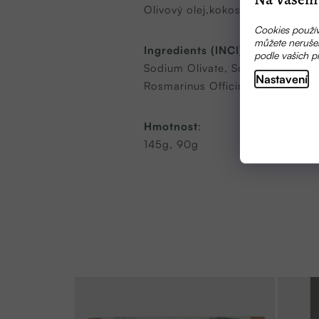
Olivový olej,kokosový olej, jojob
Cookies použív
můžete nerušen
Ingredients (INCI):
podle vašich p
Sodium Olivate, Sodium Cocoate
Nastavení
Rosmarinus Officinalis Leaf Extr
Hmotnost
:
145g, 90g