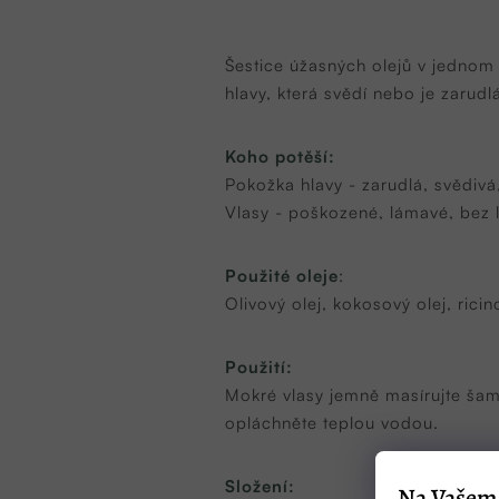
Šestice úžasných olejů v jednom
hlavy, která svědí nebo je zarudl
Koho potěší:
Pokožka hlavy - zarudlá, svědivá,
Vlasy - poškozené, lámavé, bez
Použité oleje
:
Olivový olej, kokosový olej, rici
Použití:
Mokré vlasy jemně masírujte šam
opláchněte teplou vodou.
Složení:
Na Vašem 