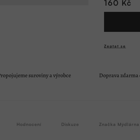
160 Kč
Měrná
cena:
Zeptat se
ropojujeme suroviny a výrobce
Doprava zdarma o
Hodnocení
Diskuze
Značka
Mýdlárna 