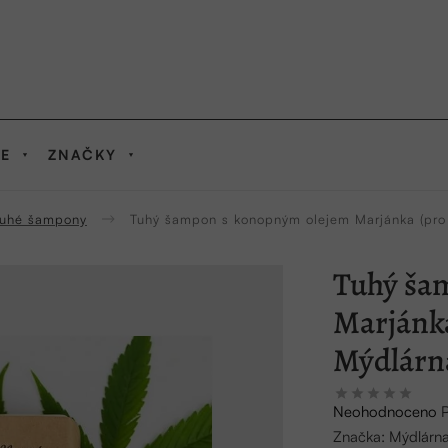
IE
ZNAČKY
uhé šampony
Tuhý šampon s konopným olejem Marjánka (pro 
Tuhý ša
Marjánka
Mýdlárn
Průměrné
Neohodnoceno
hodnocení
Značka:
Mýdlárna