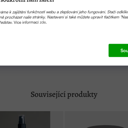
ový olej, ricinový olej, konopný olej, mandlový olej, extrakt
áme k zajištění funkčnosti webu a zlepšování jeho fungování. Stačí odklik
ě procházet naše stránky. Nastavení si také můžete upravit tlačítkem "Nas
ředstav.
Více informací
zde
.
, Aqua, Glycerin, Sodium Castorate, Sodium Hempseedate, 
act, Helianthus Annuus Seed Oil
Sou
Související produkty