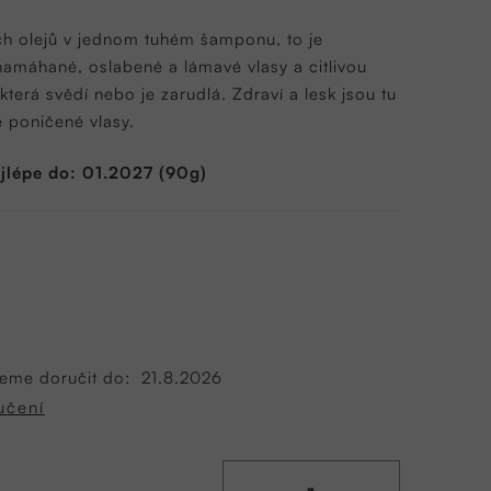
ch olejů v jednom tuhém šamponu, to je
namáhané, oslabené a lámavé vlasy a citlivou
která svědí nebo je zarudlá. Zdraví a lesk jsou tu
e poničené vlasy.
ejlépe do: 01.2027 (90g)
eme doručit do:
21.8.2026
učení