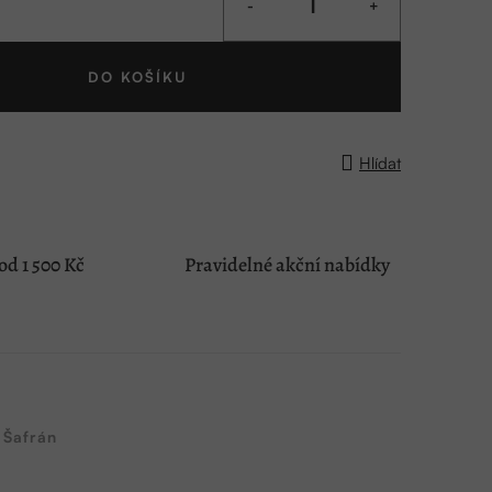
DO KOŠÍKU
Hlídat
d 1 500 Kč
Pravidelné akční nabídky
Šafrán