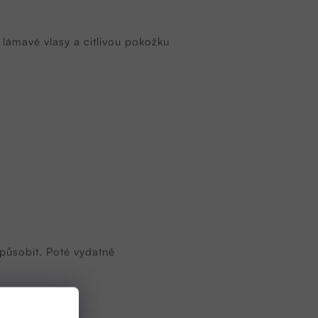
lámavé vlasy a citlivou pokožku
působit. Poté vydatně