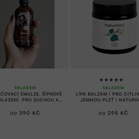
Průměrné
SKLADEM
SKLADEM
hodnocení
IČOVACÍ EMULZE, ŠÍPKOVÉ
LÍPA BALZÁM | PRO CITLI
produktu
HLAZENÍ PRO SUCHOU A
JEMNOU PLEŤ | NATURI
je
CITLIVOU PLEŤ | ALMA
5,0
390 KČ
295 KČ
OD
OD
z
5
hvězdiček.