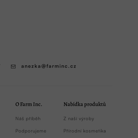
7
anezka
@
farminc.cz
O Farm Inc.
Nabídka produktů
Náš příběh
Z naší výroby
Podporujeme
Přírodní kosmetika