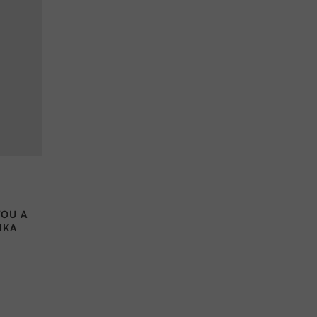
VOU A
NKA