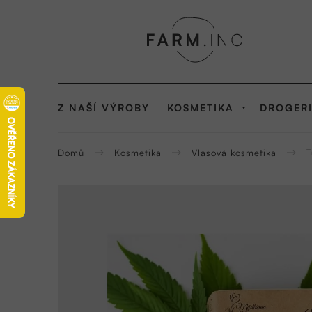
Přejít
na
obsah
Z NAŠÍ VÝROBY
KOSMETIKA
DROGER
Domů
Kosmetika
Vlasová kosmetika
T