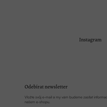
Z
á
Instagram
p
a
t
í
Odebírat newsletter
Vložte svůj e-mail a my vám budeme zasílat inform
našem e-shopu.