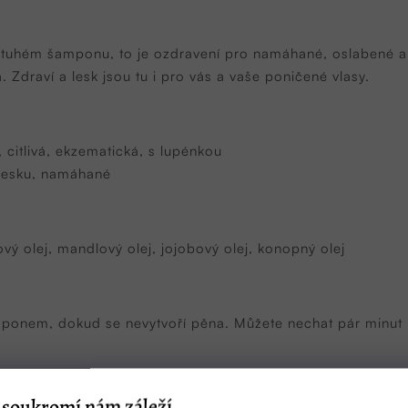
 tuhém šamponu, to je ozdravení pro namáhané, oslabené a 
á. Zdraví a lesk jsou tu i pro vás a vaše poničené vlasy.
 citlivá, ekzematická, s lupénkou
 lesku, namáhané
nový olej, mandlový olej, jojobový olej, konopný olej
ponem, dokud se nevytvoří pěna. Můžete nechat pár minut 
soukromí nám záleží