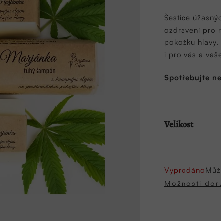
produktu
je
Šestice úžasný
0,0
ozdravení pro 
z
pokožku hlavy, 
5
i pro vás a vaš
hvězdiček.
Spotřebujte n
Velikost
Vyprodáno
Můž
Možnosti dor