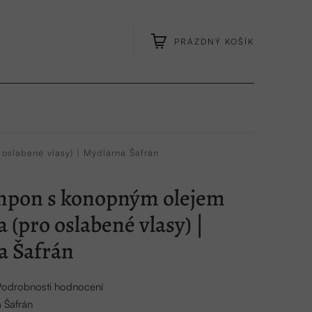
PRÁZDNÝ KOŠÍK
NÁKUPNÍ
KOŠÍK
oslabené vlasy) | Mýdlárna Šafrán
mpon s konopným olejem
 (pro oslabené vlasy) |
a Šafrán
Podrobnosti hodnocení
 Šafrán