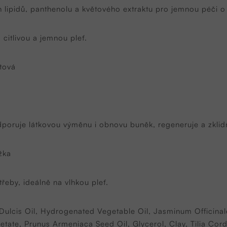
lipidů, panthenolu a květového extraktu pro jemnou péči o 
citlivou a jemnou pleť.
tová
dporuje látkovou výměnu i obnovu buněk, regeneruje a zkli
žka
třeby, ideálně na vlhkou pleť.
ulcis Oil, Hydrogenated Vegetable Oil, Jasminum Officinal
etate, Prunus Armeniaca Seed Oil, Glycerol, Clay, Tilia Cor