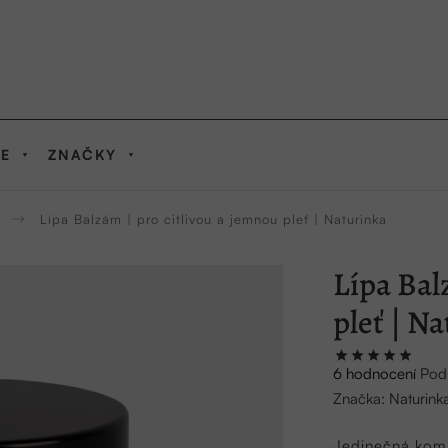
IE
ZNAČKY
Lípa Balzám | pro citlivou a jemnou pleť | Naturinka
Lípa Bal
pleť | N
Průměrné
6 hodnocení
Pod
hodnocení
Značka:
Naturink
produktu
je
Jedinečná komb