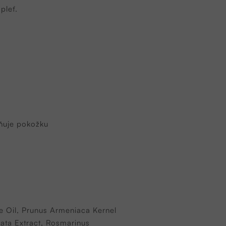
pleť.
dňuje pokožku
e Oil, Prunus Armeniaca Kernel
data Extract, Rosmarinus