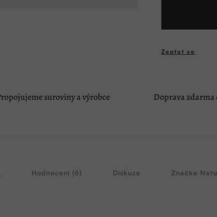
cena:
Zeptat se
ropojujeme suroviny a výrobce
Doprava zdarma o
s
Hodnocení (6)
Diskuze
Značka
Natu