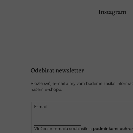
Z
á
Instagram
p
a
t
í
Odebírat newsletter
Vložte svůj e-mail a my vám budeme zasílat inform
našem e-shopu.
E-mail
Vložením e-mailu souhlasíte s
podmínkami ochran