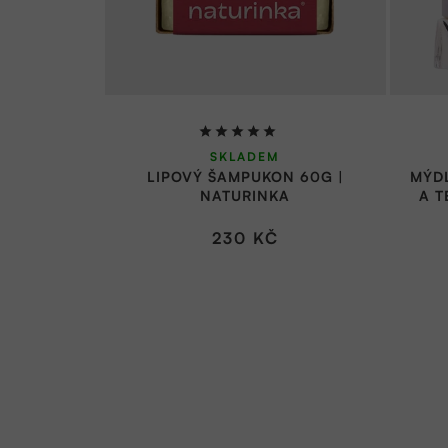
Průměrné
SKLADEM
hodnocení
LIPOVÝ ŠAMPUKON 60G |
MÝD
produktu
NATURINKA
A T
je
5,0
230 KČ
z
5
hvězdiček.