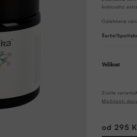
5,0
květového extra
z
5
Odlehčená varia
hvězdiček.
Šarže/Spotřeb
Velikost
Zvolte variantu
Možnosti dor
od
295 
Měrná