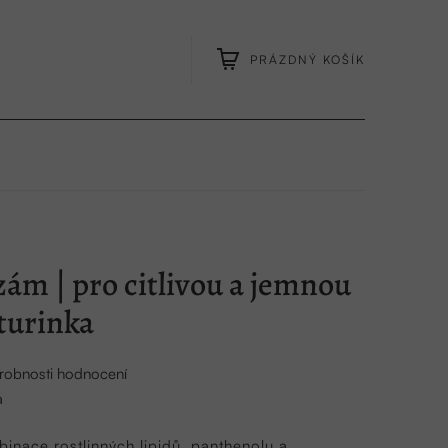
PRÁZDNÝ KOŠÍK
NÁKUPNÍ
KOŠÍK
zám | pro citlivou a jemnou
aturinka
robnosti hodnocení
a
inace rostlinných lipidů, panthenolu a