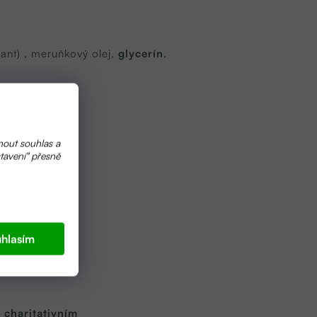
dant) , meruňkový olej,
glycerín
,
nout souhlas a
tavení" přesně
hlasím
 charitativním