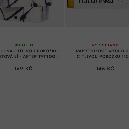
SKLADEM
VYPRODÁNO
LO NA CITLIVOU POKOŽKU
RAKYTNÍKOVÉ MÝDLO 
ETOVÁNÍ - AFTER TATTOO
CITLIVOU POKOŽKU 110
90G | ALMARA SOAP
NATURINKA
169 KČ
145 KČ