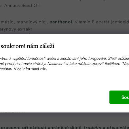
hus Annuus Seed Oil
máslo, mandlový olej,
panthenol
, vitamín E acetát (antioxi
rýnový extrakt
soukromí nám záleží
áme k zajištění funkčnosti webu a zlepšování jeho fungování. Stačí odklik
ě procházet naše stránky. Nastavení si také můžete upravit tlačítkem "Nas
ředstav.
Více informací
zde
.
ě, nejlépe do 20°C.
 světlem a mrazem!
Sou
PRODUKTY.
 pracovní příležitosti chráněné dílně
Tradelin
a přispíváte