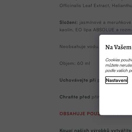
Officinalis Leaf Extract, Heliant
Složení:
jasmínové a meruňkové 
kaolín, EO lípa ABSOLUE a rozma
Na Vašem 
Neobsahuje vodu.
Cookies použív
Objem: 60 ml
můžete nerušen
podle vašich p
Nastavení
Uchovávejte při
pokojové teplot
Chraňte před
přímým slunečním
OBSAHUJE POUZE PŘÍRODNÍ 
Koupí našich výrobků vytváříte