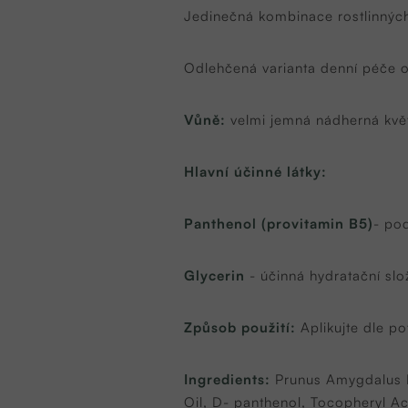
Jedinečná kombinace rostlinných 
Odlehčená varianta denní péče o 
Vůně:
velmi jemná nádherná kvě
Hlavní účinné látky:
Panthenol (provitamin B5)
- po
Glycerin
- účinná hydratační slo
Způsob použití:
Aplikujte dle po
Ingredients:
Prunus Amygdalus D
Oil, D- panthenol, Tocopheryl Ac