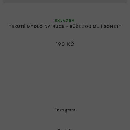
SKLADEM
TEKUTÉ MÝDLO NA RUCE - RŮŽE 300 ML | SONETT
190 KČ
Z
Instagram
á
p