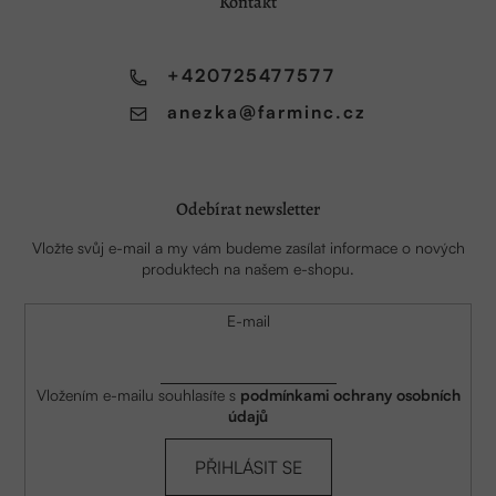
a
Kontakt
t
í
+420725477577
anezka
@
farminc.cz
Odebírat newsletter
Vložte svůj e-mail a my vám budeme zasílat informace o nových
produktech na našem e-shopu.
E-mail
Vložením e-mailu souhlasíte s
podmínkami ochrany osobních
údajů
PŘIHLÁSIT SE