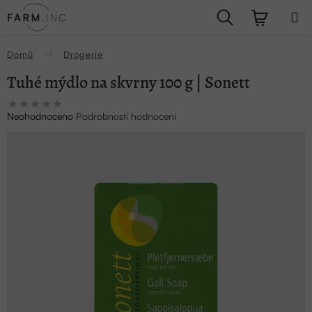
Přejít
Hledat
NÁKUPN
na
obsah
KOŠÍK
Domů
Drogerie
Tuhé mýdlo na skvrny 100 g | Sonett
Průměrné
Neohodnoceno
Podrobnosti hodnocení
hodnocení
produktu
je
0,0
z
5
hvězdiček.