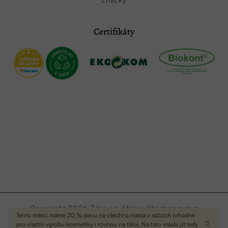
Certifikáty
Copyright 2026
Zdraví z Afriky
. Všechna práva
Tento měsíc máme 20 % slevu na všechna másla v sáčcích (vhodné
vyhrazena.
Upravit nastavení cookies
pro vlastní výrobu kosmetiky i rovnou na tělo). Na tato másla již tedy