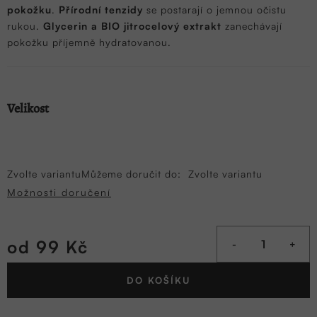
pokožku
.
Přírodní tenzidy
se postarají o jemnou očistu
rukou.
Glycerin a BIO jitrocelový extrakt
zanechávají
pokožku příjemně hydratovanou.
Velikost
Zvolte variantu
Můžeme doručit do:
Zvolte variantu
Možnosti doručení
od
99 Kč
Měrná
DO KOŠÍKU
cena: