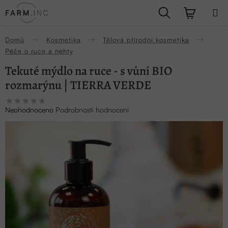
Přejít
Hledat
NÁKUPN
na
obsah
KOŠÍK
Domů
Kosmetika
Tělová přírodní kosmetika
Péče o ruce a nehty
Tekuté mýdlo na ruce - s vůní BIO
rozmarýnu | TIERRA VERDE
Průměrné
Neohodnoceno
Podrobnosti hodnocení
hodnocení
produktu
je
0,0
z
5
hvězdiček.