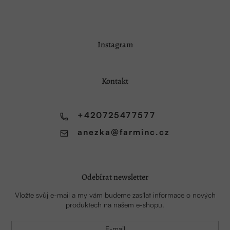
Z
Instagram
á
p
a
Kontakt
t
í
+420725477577
anezka
@
farminc.cz
Odebírat newsletter
Vložte svůj e-mail a my vám budeme zasílat informace o nových
produktech na našem e-shopu.
E-mail