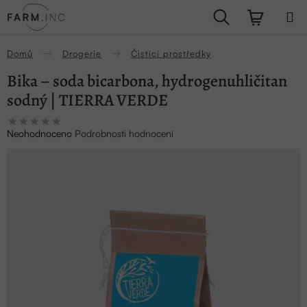
Přejít
Hledat
NÁKUPN
na
obsah
KOŠÍK
Domů
Drogerie
Čistící prostředky
Bika – soda bicarbona, hydrogenuhličitan
sodný | TIERRA VERDE
Průměrné
Neohodnoceno
Podrobnosti hodnocení
hodnocení
produktu
je
0,0
z
5
hvězdiček.