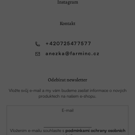
Instagram
á
p
a
Kontakt
t
í
+420725477577
anezka
@
farminc.cz
Odebírat newsletter
Vložte svůj e-mail a my vám budeme zasílat informace o nových
produktech na našem e-shopu.
E-mail
Vložením e-mailu souhlasíte s
podmínkami ochrany osobních