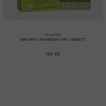
SKLADEM
EKO MYCÍ HOUBIČKA 2 KS | SONETT
120 KČ
Z