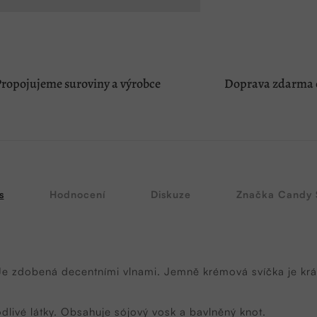
ropojujeme suroviny a výrobce
Doprava zdarma o
s
Hodnocení
Diskuze
Značka
Candy 
e zdobená decentními vlnami.
Jemně krémová svíčka je krá
livé látky. Obsahuje sójový vosk a bavlněný knot.