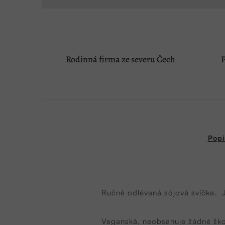
Rodinná firma ze severu Čech
P
Popi
Ručně odlévaná sójová svíčka.
J
Veganská, neobsahuje žádné škod