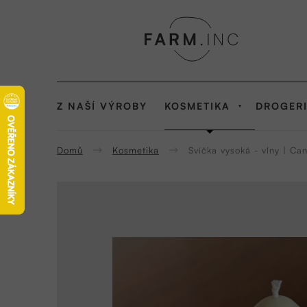
Přejít
na
obsah
KOSMETIKA
Z NAŠÍ VÝROBY
DROGER
Domů
Kosmetika
Svíčka vysoká - vlny | Ca