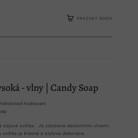
PRÁZDNÝ KOŠÍK
NÁKUPNÍ
KOŠÍK
ysoká - vlny | Candy Soap
Podrobnosti hodnocení
oap
 sójová svíčka.
Je zdobená decentními vlnami.
svíčka je krásná a stylová dekorace.