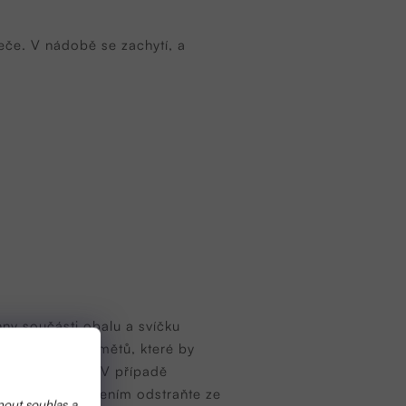
eče. V nádobě se zachytí, a
ny součásti obalu a svíčku
lenosti od předmětů, které by
delší než 1cm. V případě
oby. Před zapálením odstraňte ze
nout souhlas a