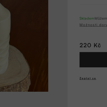
5
hvězdiček.
Skladem
Můžeme
Možnosti dor
220 Kč
Měrná
cena:
Zeptat se