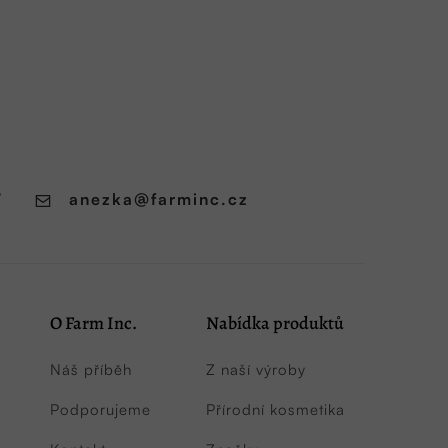
7
anezka
@
farminc.cz
O Farm Inc.
Nabídka produktů
Náš příběh
Z naší výroby
Podporujeme
Přírodní kosmetika