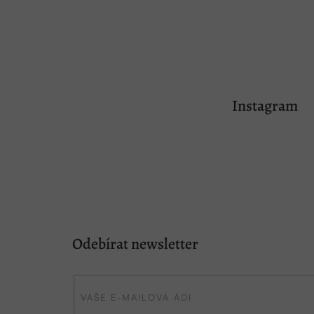
Z
á
Instagram
p
a
t
í
Odebírat newsletter