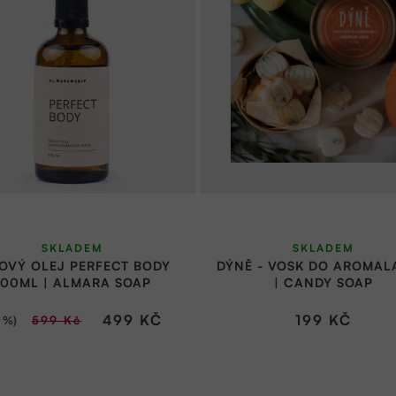
SKLADEM
SKLADEM
OVÝ OLEJ PERFECT BODY
DÝNĚ - VOSK DO AROMA
100ML | ALMARA SOAP
| CANDY SOAP
499 KČ
199 KČ
 %)
599 Kč