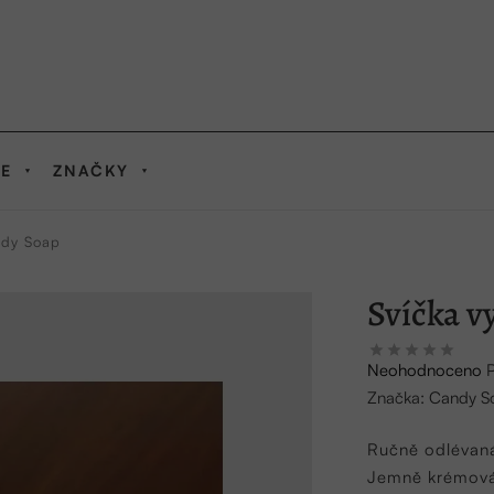
IE
ZNAČKY
ndy Soap
Svíčka v
Průměrné
Neohodnoceno
hodnocení
Značka:
Candy S
produktu
je
Ručně odlévaná
0,0
Jemně krémová 
z