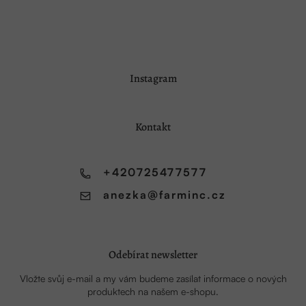
Z
Instagram
á
p
a
Kontakt
t
í
+420725477577
anezka
@
farminc.cz
Odebírat newsletter
Vložte svůj e-mail a my vám budeme zasílat informace o nových
produktech na našem e-shopu.