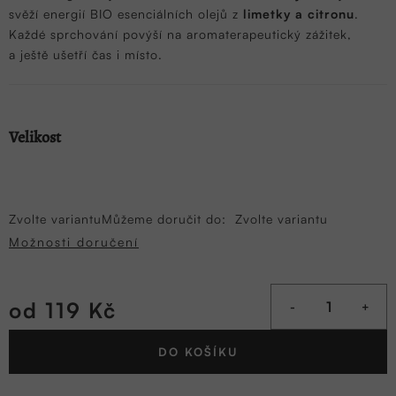
svěží energií BIO esenciálních olejů z
limetky a citronu
.
Každé sprchování povýší na aromaterapeutický zážitek,
a ještě ušetří čas i místo.
Velikost
Zvolte variantu
Můžeme doručit do:
Zvolte variantu
Možnosti doručení
od
119 Kč
Měrná
DO KOŠÍKU
cena: