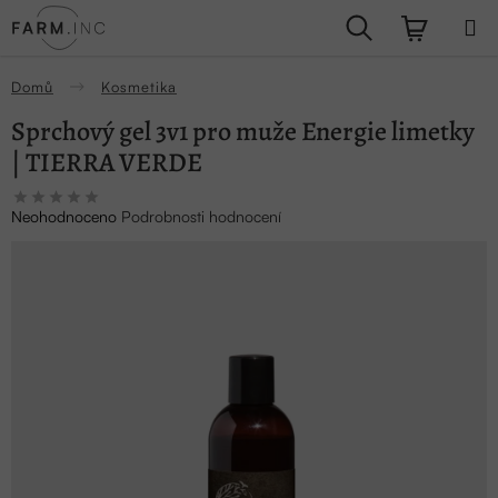
Přejít
Hledat
NÁKUPN
na
obsah
KOŠÍK
Domů
Kosmetika
Sprchový gel 3v1 pro muže Energie limetky
| TIERRA VERDE
Průměrné
Neohodnoceno
Podrobnosti hodnocení
hodnocení
produktu
je
0,0
z
5
hvězdiček.