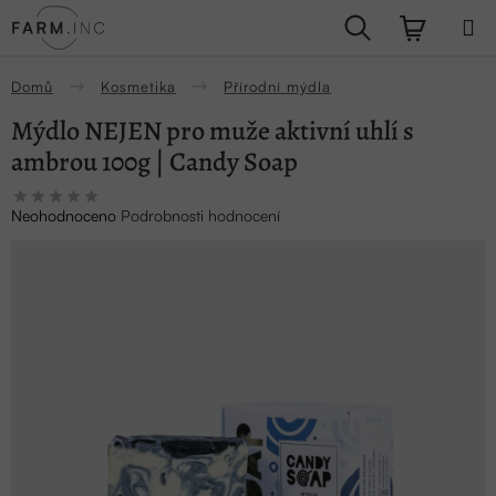
Přejít
Hledat
NÁKUPN
na
obsah
KOŠÍK
Domů
Kosmetika
Přírodní mýdla
Mýdlo NEJEN pro muže aktivní uhlí s
ambrou 100g | Candy Soap
Průměrné
Neohodnoceno
Podrobnosti hodnocení
hodnocení
produktu
je
0,0
z
5
hvězdiček.