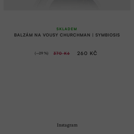
SKLADEM
BALZÁM NA VOUSY CHURCHMAN | SYMBIOSIS
260 KČ
(–29 %)
370 Kč
Z
Instagram
á