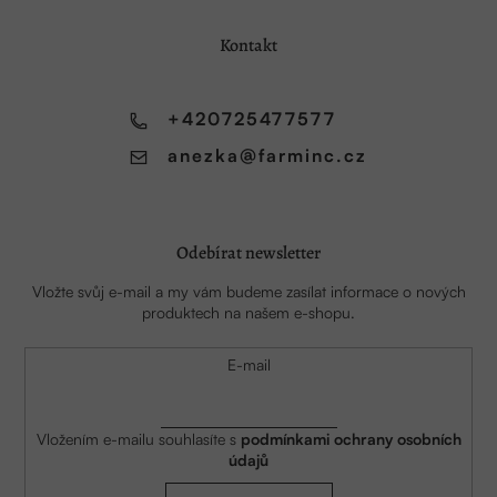
p
a
Kontakt
t
í
+420725477577
anezka
@
farminc.cz
Odebírat newsletter
Vložte svůj e-mail a my vám budeme zasílat informace o nových
produktech na našem e-shopu.
E-mail
Vložením e-mailu souhlasíte s
podmínkami ochrany osobních
údajů