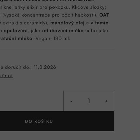
nikne lehký elixír pro pokožku. Klíčové složky:
l
(vysoká koncentrace pro pocit hebkosti),
OAT
 extrakt s ceramidy),
mandlový olej
a
vitamín
o opalování
, jako
odličovací mléko
nebo jako
ratační mléko
.
Vegan, 180 ml.
 doručit do:
11.8.2026
učení
DO KOŠÍKU