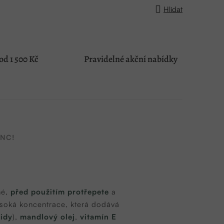
Hlídat
d 1 500 Kč
Pravidelné akční nabídky
NC!
né,
před použitím protřepete
a
soká koncentrace, která dodává
idy
),
mandlový olej
,
vitamín E