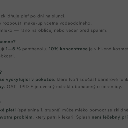
klidňuje pleť po dni na slunci.
e rozpouští make-up včetně voděodolného.
 mléko — ráno na obličej nebo večer před spaním.
znamné?
ují
1–5 %
panthenolu.
10% koncentrace
je v hi-end kosme
ebkosti.
?
 se vyskytující v pokožce
, které tvoří součást bariérové fu
ky
. OAT LIPID E je ovesný extrakt obohacený o ceramidy.
?
ké pleti
(spálenina 1. stupně) může mléko pomoct se zklidn
avotní problém
, který patří k lékaři. Splash
není léčebný př