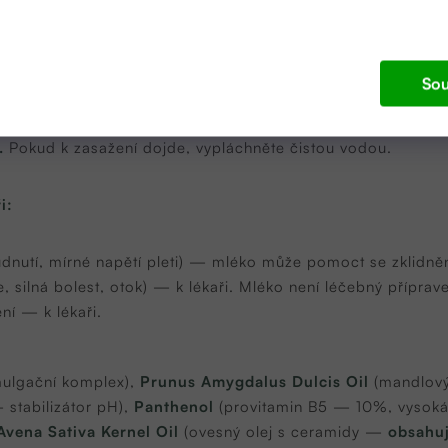
lé tělo večer po sprše. Pokožka získá hydrataci a pocit chla
čej, jemně vmasírujte a setřete vatovou peletkou. Olejová b
 přes den jako rychlé hydratační mléko na obličej.
Sou
ím naneste malé množství na vnitřní stranu předloktí, počkej
leje
— patch test je důležitý.
.
Pokud k zasažení dojde, vypláchněte čistou vodou.
i:
rudnutí, mírné napětí pleti) — mléko může pomoct se zklidně
, silná bolest, otok) — k lékaři. Mléko není léčebný příprav
ní — k lékaři.
mulgační komplex),
Prunus Amygdalus Dulcis Oil
(mandlový
 stabilizátor pH),
Panthenol
(provitamin B5 — 10%, vysoká
Avena Sativa Kernel Oil
(ovesný olej s ceramidy —
obsahuj