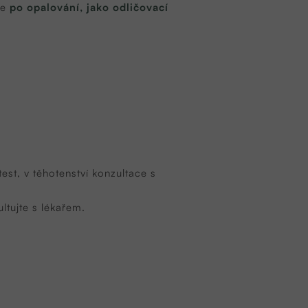
se
po opalování, jako odličovací
est, v těhotenství konzultace s
ltujte s lékařem.