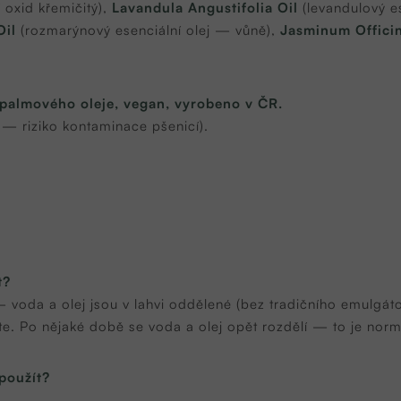
 oxid křemičitý),
Lavandula Angustifolia Oil
(levandulový es
Oil
(rozmarýnový esenciální olej — vůně),
Jasminum Officin
 palmového oleje, vegan, vyrobeno v ČR.
 — riziko kontaminace pšenicí).
t?
 voda a olej jsou v lahvi oddělené (bez tradičního emulgáto
ete. Po nějaké době se voda a olej opět rozdělí — to je norm
použít?