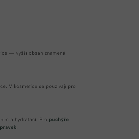
tice — vyšší obsah znamená
nkce. V kosmetice se používají pro
ěním a hydratací. Pro
puchýře
ípravek
.