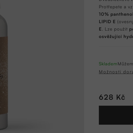
0,0
Protřepete a vz
z
10% pantheno
5
LIPID E
(ovesný
hvězdiček.
E
. Lze použít
p
osvěžující hyd
Skladem
Můžeme
Možnosti dor
628 Kč
Měrná
cena: