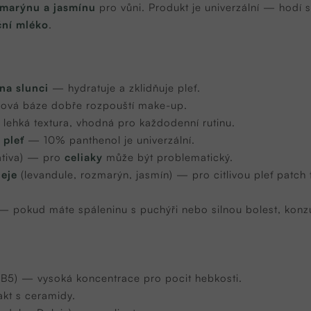
zmarýnu a jasmínu
pro vůni. Produkt je univerzální — hodí 
ční mléko
.
na slunci
— hydratuje a zklidňuje pleť.
jová báze dobře rozpouští make-up.
lehká textura, vhodná pro každodenní rutinu.
 pleť
— 10% panthenol je univerzální.
ativa) — pro
celiaky
může být problematický.
leje
(levandule, rozmarýn, jasmín) — pro citlivou pleť patch t
 pokud máte spáleninu s puchýři nebo silnou bolest, konzu
 B5) — vysoká koncentrace pro pocit hebkosti.
kt s ceramidy.