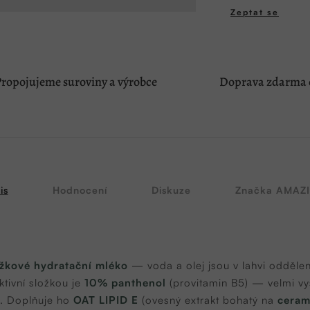
Zeptat se
ropojujeme suroviny a výrobce
Doprava zdarma o
is
Hodnocení
Diskuze
Značka
AMAZI
žkové hydratační mléko
— voda a olej jsou v lahvi odděle
ktivní složkou je
10% panthenol
(provitamin B5) — velmi vy
. Doplňuje ho
OAT LIPID E
(ovesný extrakt bohatý na
ceram