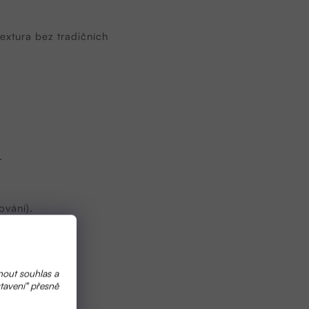
extura bez tradičních
.
ování).
ěžující mléko.
nout souhlas a
tavení" přesně