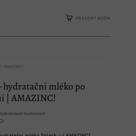
PRÁZDNÝ KOŠÍK
NÁKUPNÍ
KOŠÍK
 | AMAZINC!
 hydratační mléko po
ní | AMAZINC!
Podrobnosti hodnocení
C!
hydratační mléko Splash
od
AMAZINC!
.