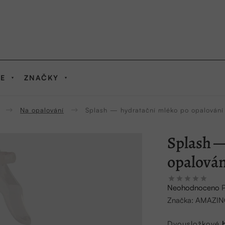
IE
ZNAČKY
Na opalování
Splash — hydratační mléko po opalování
Splash —
opalová
Průměrné
Neohodnoceno
hodnocení
Značka:
AMAZIN
produktu
je
Dvousložkové