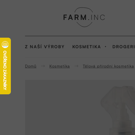
Přejít
na
obsah
Z NAŠÍ VÝROBY
KOSMETIKA
DROGER
Domů
Kosmetika
Tělová přírodní kosmetika