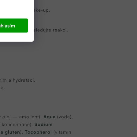
du.
áze rozpouští make-up.
hlasím
te 24 hodin a sledujte reakci.
ním a hydratací.
ek.
 olej — emolient),
Aqua
(voda),
 koncentrace),
Sodium
e gluten
),
Tocopherol
(vitamín