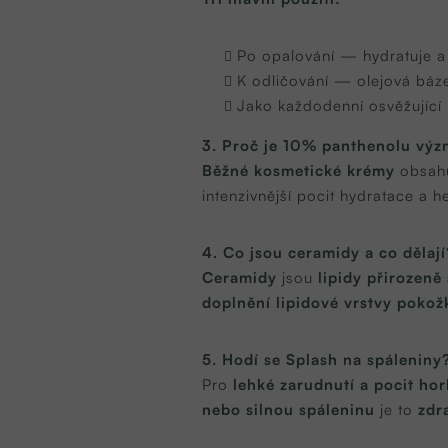
Po opalování — hydratuje a z
K odličování — olejová báz
Jako každodenní osvěžující
3. Proč je 10% panthenolu vý
Běžné kosmetické krémy
obsah
intenzivnější pocit hydratace a h
4. Co jsou ceramidy a co dělají
Ceramidy
jsou
lipidy přirozeně
doplnění lipidové vrstvy pokož
5. Hodí se Splash na spáleniny
Pro
lehké zarudnutí a pocit hor
nebo silnou spáleninu
je to
zdr