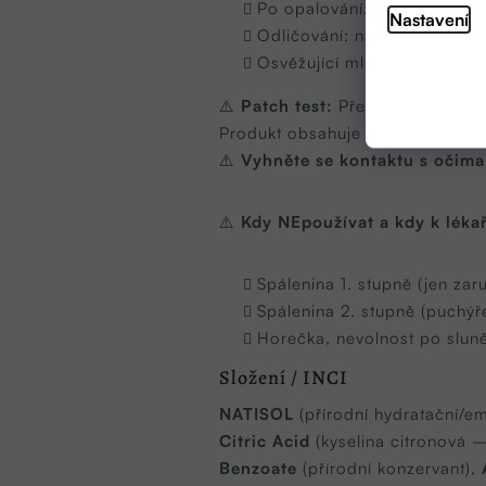
Po opalování: naneste na ce
Nastavení
Odličování: naneste na obli
Osvěžující mléko: ráno nebo
⚠️
Patch test:
Před prvním použit
Produkt obsahuje
3 esenciální o
⚠️
Vyhněte se kontaktu s očima
⚠️
Kdy NEpoužívat a kdy k lékař
Spálenina 1. stupně (jen za
Spálenina 2. stupně (puchýře
Horečka, nevolnost po sluně
Složení / INCI
NATISOL
(přírodní hydratační/e
Citric Acid
(kyselina citronová —
Benzoate
(přírodní konzervant),