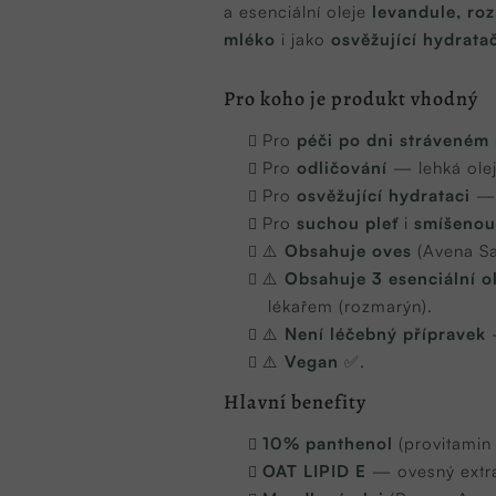
a esenciální oleje
levandule, ro
mléko
i jako
osvěžující hydrata
Pro koho je produkt vhodný
Pro
péči po dni stráveném 
Pro
odličování
— lehká ole
Pro
osvěžující hydrataci
— 
Pro
suchou pleť
i
smíšenou
⚠️
Obsahuje oves
(Avena S
⚠️
Obsahuje 3 esenciální o
lékařem (rozmarýn).
⚠️
Není léčebný přípravek
—
⚠️
Vegan
✅.
Hlavní benefity
10% panthenol
(provitamin
OAT LIPID E
— ovesný extra