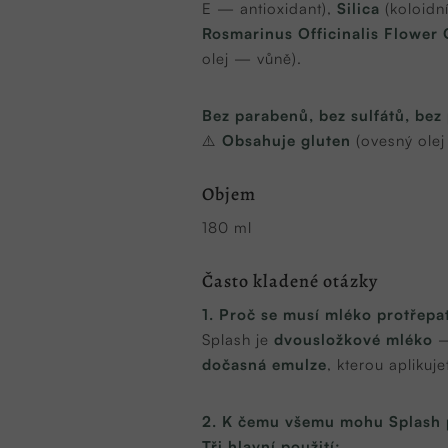
E — antioxidant),
Silica
(koloidní
Rosmarinus Officinalis Flower 
olej — vůně).
Bez parabenů, bez sulfátů, bez
⚠️
Obsahuje gluten
(ovesný olej
Objem
180 ml
Často kladené otázky
1. Proč se musí mléko protřepa
Splash je
dvousložkové mléko
—
dočasná emulze
, kterou aplikuj
2. K čemu všemu mohu Splash 
Tři hlavní použití: