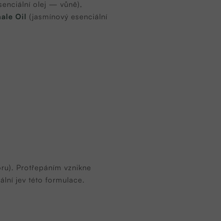
enciální olej — vůně),
ale Oil
(jasmínový esenciální
ru). Protřepáním vznikne
ální jev této formulace.