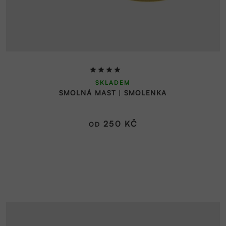
Průměrné
SKLADEM
hodnocení
SMOLNÁ MAST | SMOLENKA
produktu
je
4,8
250 KČ
OD
z
5
hvězdiček.