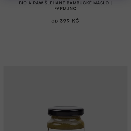
BIO A RAW ŠLEHANÉ BAMBUCKÉ MÁSLO |
produktu
FARM.INC
je
5,0
399 KČ
OD
z
5
hvězdiček.