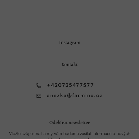
Z
Instagram
á
p
a
Kontakt
t
í
+420725477577
anezka
@
farminc.cz
Odebírat newsletter
Vložte svůj e-mail a my vám budeme zasílat informace o nových