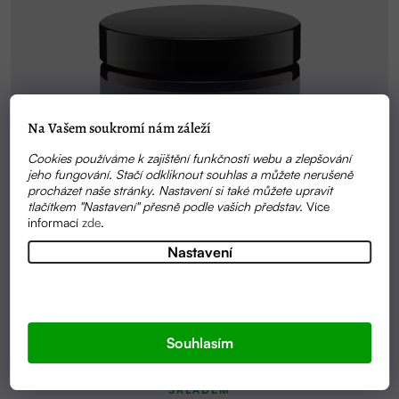
Na Vašem soukromí nám záleží
Cookies používáme k zajištění funkčnosti webu a zlepšování
jeho fungování. Stačí odkliknout souhlas a můžete nerušeně
procházet naše stránky. Nastavení si také můžete upravit
tlačítkem "Nastavení" přesně podle vašich představ.
Více
informací
zde
.
Nastavení
Souhlasím
Průměrné
SKLADEM
hodnocení