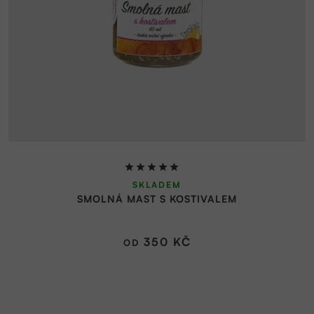
Průměrné
SKLADEM
hodnocení
SMOLNÁ MAST S KOSTIVALEM
produktu
je
5,0
350 KČ
OD
z
5
hvězdiček.