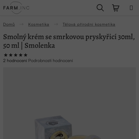
Přejít
Hledat
NÁKUPN
na
obsah
KOŠÍK
Domů
Kosmetika
Tělová přírodní kosmetika
Smolný krém se smrkovou pryskyřicí 30ml,
50 ml | Smolenka
Průměrné
2 hodnocení
Podrobnosti hodnocení
hodnocení
produktu
je
5,0
z
5
hvězdiček.