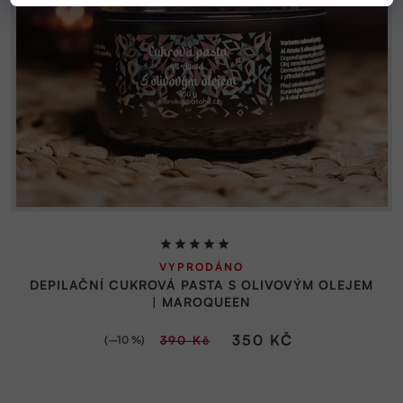
Průměrné
VYPRODÁNO
hodnocení
DEPILAČNÍ CUKROVÁ PASTA S OLIVOVÝM OLEJEM
produktu
| MAROQUEEN
je
5,0
350 KČ
(–10 %)
390 Kč
z
5
hvězdiček.