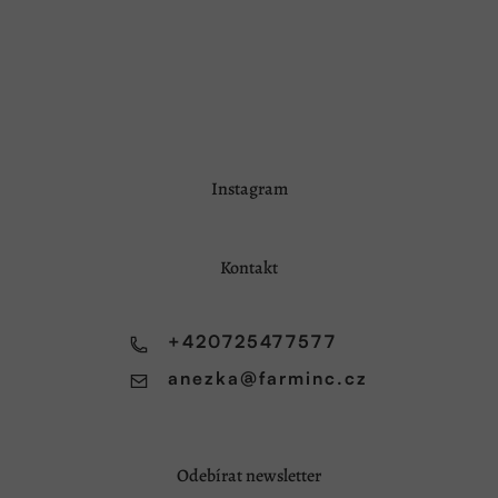
Z
Instagram
á
p
a
Kontakt
t
í
+420725477577
anezka
@
farminc.cz
Odebírat newsletter