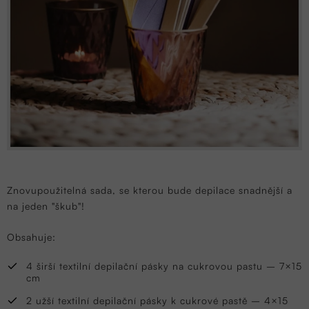
Znovupoužitelná sada, se kterou bude depilace snadnější a
na jeden "škub"!
Obsahuje:
4 širší textilní depilační pásky na cukrovou pastu – 7×15
cm
2 užší textilní depilační pásky k cukrové pastě – 4×15