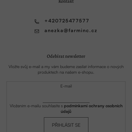
a
Kontakt
t
í
+420725477577
anezka
@
farminc.cz
Odebírat newsletter
Vložte svůj e-mail a my vám budeme zasílat informace o nových
produktech na našem e-shopu.
E-mail
Vložením e-mailu souhlasíte s
podmínkami ochrany osobních
údajů
PŘIHLÁSIT SE