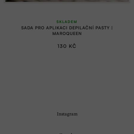
SKLADEM
SADA PRO APLIKACI DEPILAČNÍ PASTY |
MAROQUEEN
130 KČ
Z
Instagram
á
p