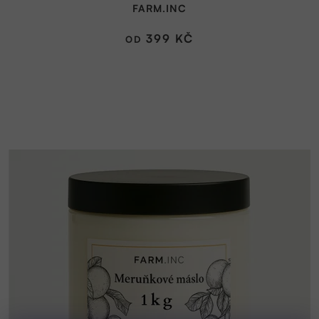
FARM.INC
je
5,0
399 KČ
OD
z
5
hvězdiček.