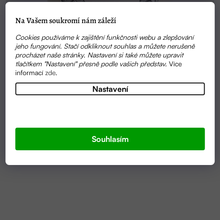
Na Vašem soukromí nám záleží
Cookies používáme k zajištění funkčnosti webu a zlepšování
jeho fungování. Stačí odkliknout souhlas a můžete nerušeně
procházet naše stránky. Nastavení si také můžete upravit
tlačítkem "Nastavení" přesně podle vašich představ.
Více
informací
zde
.
Nastavení
Průměrné
SKLADEM
hodnocení
MERUŇKOVÉ MÁSLO | FARM.INC
produktu
Souhlasím
je
4,9
299 KČ
OD
z
5
hvězdiček.