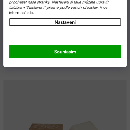
procházet naše stránky. Nastavení si také můžete upravit
tlačítkem "Nastavení" přesně podle vašich představ.
Více
SKLADEM
informací
zde
.
UNIVERZÁLNÍ ČISTIČ NA POVRCHY | TIERRA
Nastavení
VERDE
149 KČ
Souhlasím