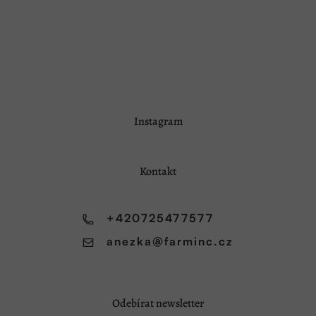
Z
Instagram
á
p
a
Kontakt
t
í
+420725477577
anezka
@
farminc.cz
Odebírat newsletter