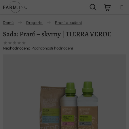
Přejít
Hledat
NÁKUPN
na
obsah
KOŠÍK
Domů
Drogerie
Praní a sušení
Sada: Praní – skvrny | TIERRA VERDE
Průměrné
Neohodnoceno
Podrobnosti hodnocení
hodnocení
produktu
je
0,0
z
5
hvězdiček.