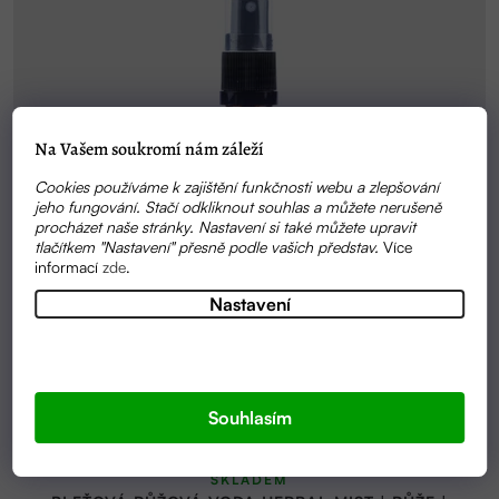
Na Vašem soukromí nám záleží
Cookies používáme k zajištění funkčnosti webu a zlepšování
jeho fungování. Stačí odkliknout souhlas a můžete nerušeně
procházet naše stránky. Nastavení si také můžete upravit
tlačítkem "Nastavení" přesně podle vašich představ.
Více
informací
zde
.
Nastavení
Souhlasím
Průměrné
SKLADEM
hodnocení