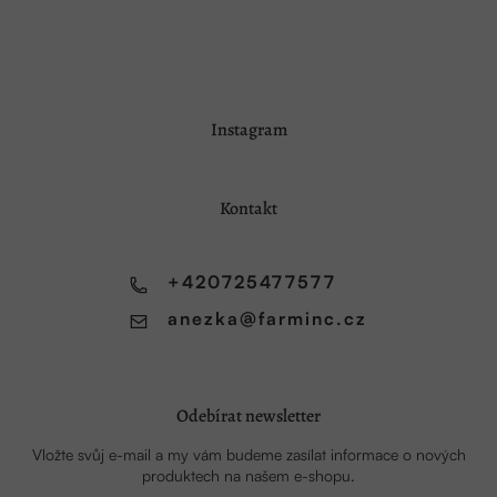
Z
Instagram
á
p
a
Kontakt
t
í
+420725477577
anezka
@
farminc.cz
Odebírat newsletter
Vložte svůj e-mail a my vám budeme zasílat informace o nových
produktech na našem e-shopu.