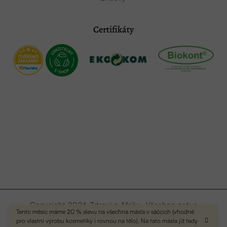
Certifikáty
Copyright 2026
Zdraví z Afriky
. Všechna práva
Tento měsíc máme 20 % slevu na všechna másla v sáčcích (vhodné
vyhrazena.
Upravit nastavení cookies
pro vlastní výrobu kosmetiky i rovnou na tělo). Na tato másla již tedy