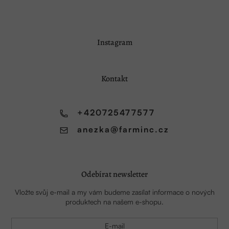
Z
Instagram
á
p
a
Kontakt
t
í
+420725477577
anezka
@
farminc.cz
Odebírat newsletter
Vložte svůj e-mail a my vám budeme zasílat informace o nových
produktech na našem e-shopu.
E-mail