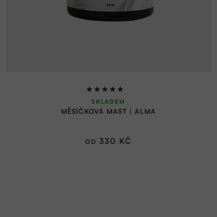
Průměrné
SKLADEM
hodnocení
MĚSÍČKOVÁ MAST | ALMA
produktu
je
5,0
330 KČ
OD
z
5
hvězdiček.