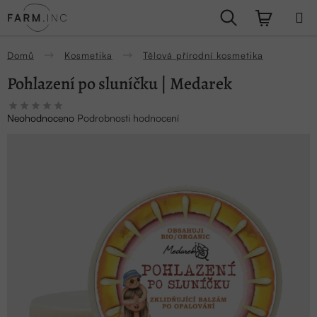
Přejít
Hledat
NÁKUPN
na
obsah
KOŠÍK
Domů
Kosmetika
Tělová přírodní kosmetika
Pohlazení po sluníčku | Medarek
Průměrné
Neohodnoceno
Podrobnosti hodnocení
hodnocení
produktu
je
0,0
z
5
hvězdiček.