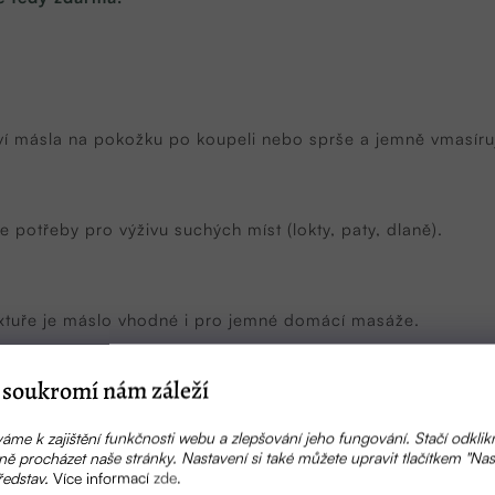
í másla na pokožku po koupeli nebo sprše a jemně vmasíruj
e potřeby pro výživu suchých míst (lokty, paty, dlaně).
xtuře je máslo vhodné i pro jemné domácí masáže.
soukromí nám záleží
žství do konečků vlasů nebo jako zábal před mytím.
áme k zajištění funkčnosti webu a zlepšování jeho fungování. Stačí odklik
ě procházet naše stránky. Nastavení si také můžete upravit tlačítkem "Nas
ředstav.
Více informací
zde
.