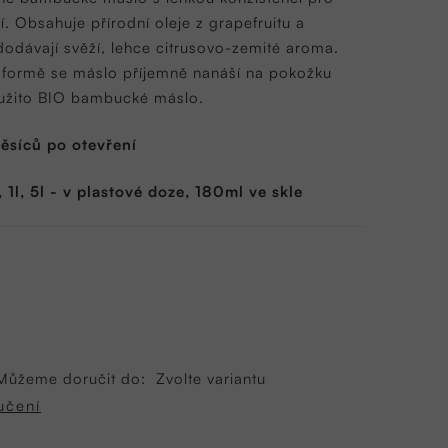
í. Obsahuje přírodní oleje z grapefruitu a
 dodávají svěží, lehce citrusovo-zemité aroma.
 formě se máslo příjemně nanáší na pokožku
oužito BIO bambucké máslo.
ěsíců po otevření
 1l, 5l - v plastové doze, 180ml ve skle
Můžeme doručit do:
Zvolte variantu
učení