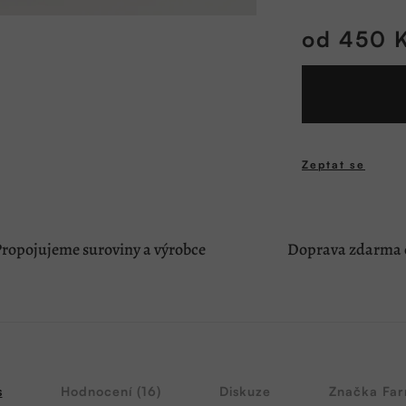
od
450 
Měrná
cena:
Zeptat se
ropojujeme suroviny a výrobce
Doprava zdarma o
s
Hodnocení (16)
Diskuze
Značka
Far