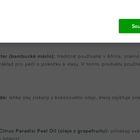
ylic/Capric Triglyceride, Citrus Grandis Peel Oil, Citrus Para
.
Sou
ter (bambucké máslo):
tradičně používané v Africe, znám
 základ pro péči o pokožku a vlasy. V tomto produktu použi
ide:
lehký olej získaný z kokosového oleje, který zajišťuje s
.
itrus Paradisi Peel Oil (oleje z grapefruitu):
přinášejí svě
 lehkost.