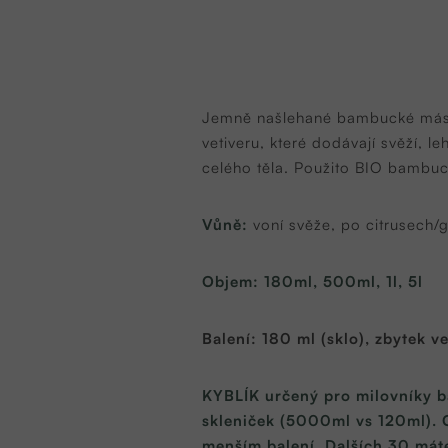
Jemně našlehané bambucké máslo 
vetiveru, které dodávají svěží, 
celého těla. Použito BIO bambu
Vůně:
voní svěže, po citrusech/
Objem: 180ml, 500ml, 1l, 5l
Balení: 180 ml (sklo), zbytek ve
KYBLÍK určený pro milovníky ba
skleniček (5000ml vs 120ml). C
menším balení. Dalších 30 mát