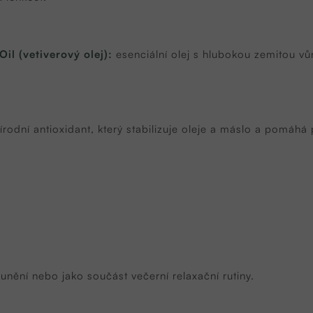
Oil (vetiverový olej):
esenciální olej s hlubokou zemitou vů
írodní antioxidant, který stabilizuje oleje a máslo a pomáhá p
lunění nebo jako součást večerní relaxační rutiny.