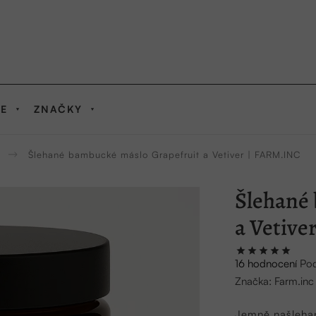
IE
ZNAČKY
Šlehané bambucké máslo Grapefruit a Vetiver | FARM.INC
Šlehané
a Vetive
Průměrné
16 hodnocení
Pod
hodnocení
Značka:
Farm.inc
produktu
je
Jemně našlehan