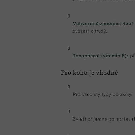
Vetiveria Zizanoides Root 
svěžest citrusů.
Tocopherol (vitamín E):
př
Pro koho je vhodné
Pro všechny typy pokožky.
Zvlášť příjemné po sprše, s