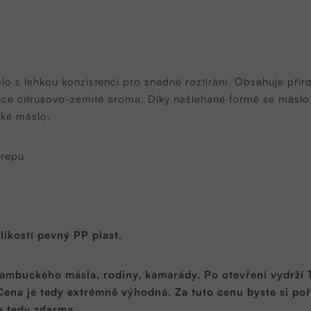
s lehkou konzistencí pro snadné roztírání. Obsahuje přírod
lehce citrusovo-zemité aroma. Díky našlehané formě se másl
cké máslo.
grepu
likostí pevný PP plast.
mbuckého másla, rodiny, kamarády. Po otevření vydrží 1
ena je tedy extrémně výhodná. Za tuto cenu byste si poří
e tedy zdarma.