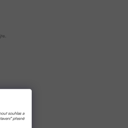
te.
nout souhlas a
tavení" přesně