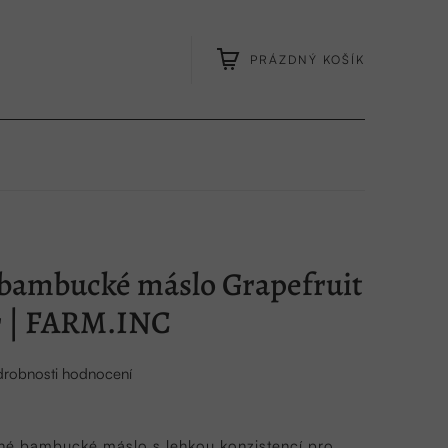
PRÁZDNÝ KOŠÍK
NÁKUPNÍ
KOŠÍK
 bambucké máslo Grapefruit
r | FARM.INC
robnosti hodnocení
é bambucké máslo s lehkou konzistencí pro