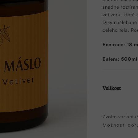
5,0
snadné roztírán
z
vetiveru, které
5
Díky našlehané
hvězdiček.
celého těla. P
Expirace: 18 m
Balení: 500ml,
Velikost
Zvolte variantu
Možnosti dor