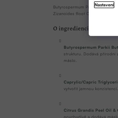
Nastavení
Butyrospermum Parkii Butter, Capr
Zizanoides Root Oil, Tocopherol
O ingrediencích
Butyrospermum Parkii But
strukturu. Dodává přírodní
máslo.
Caprylic/Capric Triglycer
vytvořit jemnou konzistenci
Citrus Grandis Peel Oil & C
povzbudivě a dodává máslu