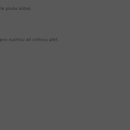
lé ploše kůže).
ro suchou až citlivou pleť,