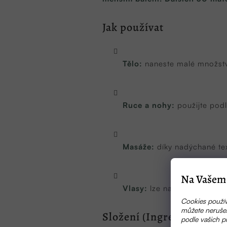
Jak používat
Tělo:
naneste malé množstv
Ruce a nohy:
použijte podl
Masáže:
díky nadýchané te
Na Vašem 
Vlasy:
lze nanést malé mno
Cookies použív
můžete nerušen
Složení (Ingredients)
podle vašich p