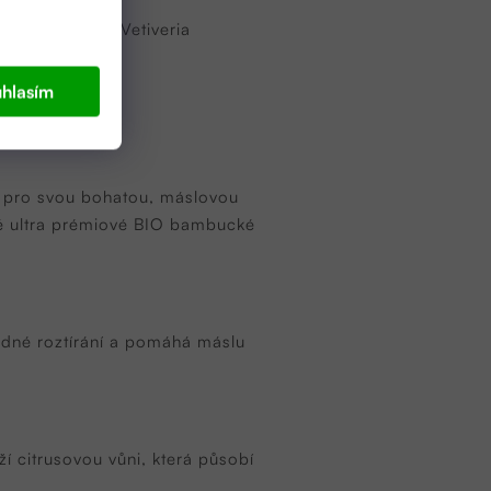
disi Peel Oil, Vetiveria
hlasím
é pro svou bohatou, máslovou
té ultra prémiové BIO bambucké
nadné roztírání a pomáhá máslu
ží citrusovou vůni, která působí