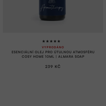
Průměrné
VYPRODÁNO
hodnocení
ESENCIÁLNÍ OLEJ PRO ÚTULNOU ATMOSFÉRU
produktu
COSY HOME 10ML | ALMARA SOAP
je
5,0
239 KČ
z
5
hvězdiček.