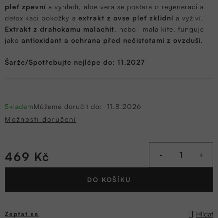
pleť zpevní
a vyhladí, aloe vera se postará o regeneraci a
detoxikaci pokožky a
extrakt z ovse pleť zklidní
a vyživí.
Extrakt z drahokamu malachit
, neboli mala kite, funguje
jako
antioxidant a ochrana před nečistotami z ovzduší.
Šarže/Spotřebujte nejlépe do: 11.2027
Skladem
Můžeme doručit do:
11.8.2026
Možnosti doručení
469 Kč
Měrná
DO KOŠÍKU
cena:
Hlídat
Zeptat se