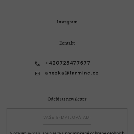
Z
Instagram
á
p
a
Kontakt
t
í
+420725477577
anezka
@
farminc.cz
Odebírat newsletter
Vložením e-mailu souhlasíte s
podmínkami ochrany osobních