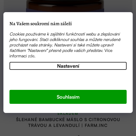
Na Vašem soukromí nám záleží
Cookies používáme k zajištění funkčnosti webu a zlepšování
jeho fungování. Stačí odkliknout souhlas a můžete nerušeně
procházet naše stránky. Nastavení si také můžete upravit
tlačítkem "Nastavení" přesně podle vašich představ.
Více
informací
zde
.
Nastavení
Souhlasím
Průměrné
SKLADEM
hodnocení
ŠLEHANÉ BAMBUCKÉ MÁSLO S CITRONOVOU
produktu
TRÁVOU A LEVANDULÍ | FARM.INC
je
5,0