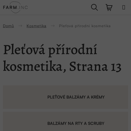
Přejít
Hledat
NÁKUPN
na
obsah
KOŠÍK
Domů
Kosmetika
Pleťová přírodní kosmetika
Pleťová přírodní
kosmetika
, Strana 13
PLEŤOVÉ BALZÁMY A KRÉMY
BALZÁMY NA RTY A SCRUBY