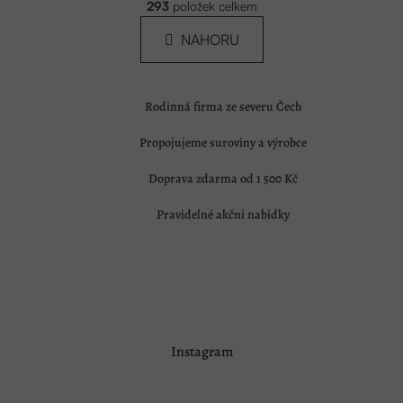
á
293
položek celkem
O
n
v
NAHORU
k
l
á
o
d
v
a
á
c
Rodinná firma ze severu Čech
n
í
í
p
Propojujeme suroviny a výrobce
r
v
k
Doprava zdarma od 1 500 Kč
y
v
Pravidelné akční nabídky
ý
p
i
s
u
Z
Instagram
á
p