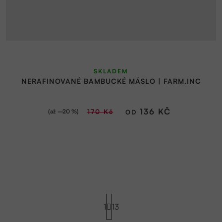
Průměrné
SKLADEM
hodnocení
NERAFINOVANÉ BAMBUCKÉ MÁSLO | FARM.INC
produktu
je
5,0
136 KČ
(až –20 %)
170 Kč
OD
z
5
hvězdiček.
S
t
1
13
r