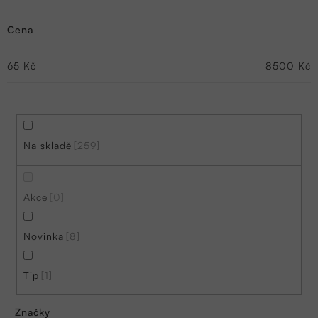
z
Cena
e
n
65
Kč
8500
Kč
í
p
r
Na skladě
259
o
d
Akce
0
u
k
Novinka
8
t
ů
Tip
1
Značky