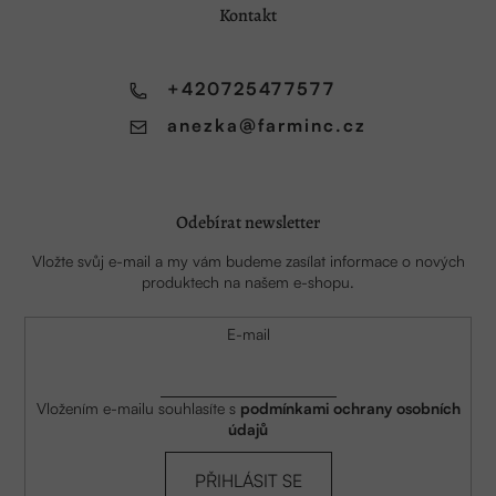
a
Kontakt
t
í
+420725477577
anezka
@
farminc.cz
Odebírat newsletter
Vložte svůj e-mail a my vám budeme zasílat informace o nových
produktech na našem e-shopu.
E-mail
Vložením e-mailu souhlasíte s
podmínkami ochrany osobních
údajů
PŘIHLÁSIT SE