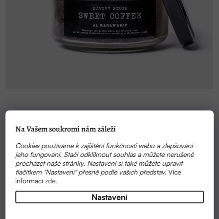
SKLADEM
Na Vašem soukromí nám záleží
PEELING NA TĚLO A OBLIČEJ SWEET COFFEE 110G
| ALMARA SOAP
Cookies používáme k zajištění funkčnosti webu a zlepšování
jeho fungování. Stačí odkliknout souhlas a můžete nerušeně
269 KČ
procházet naše stránky. Nastavení si také můžete upravit
tlačítkem "Nastavení" přesně podle vašich představ.
Více
informací
zde
.
Nastavení