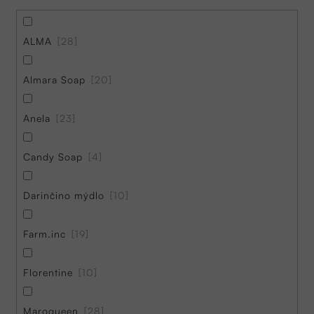
ALMA
28
Almara Soap
20
Anela
23
Candy Soap
4
Darinčino mýdlo
10
Farm.inc
19
Florentine
10
Maroqueen
28