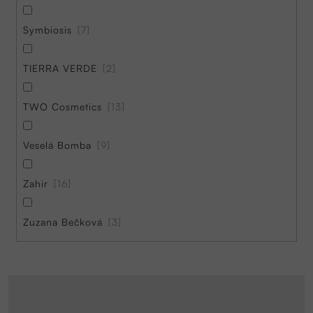
Symbiosis
7
TIERRA VERDE
2
TWO Cosmetics
13
Veselá Bomba
9
Zahir
16
Zuzana Bečková
3
V
ý