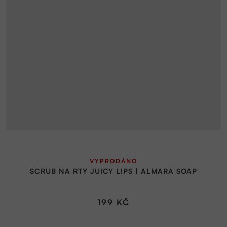
Průměrné
VYPRODÁNO
hodnocení
SCRUB NA RTY JUICY LIPS | ALMARA SOAP
produktu
je
5,0
199 KČ
z
5