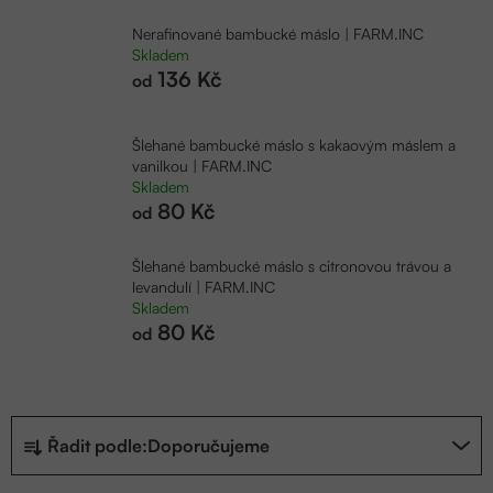
Nerafinované bambucké máslo | FARM.INC
Skladem
136 Kč
od
Šlehané bambucké máslo s kakaovým máslem a
vanilkou | FARM.INC
Skladem
80 Kč
od
Šlehané bambucké máslo s citronovou trávou a
levandulí | FARM.INC
Skladem
80 Kč
od
Ř
Řadit podle:
Doporučujeme
a