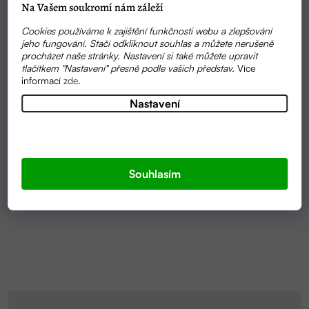
Na Vašem soukromí nám záleží
Cookies používáme k zajištění funkčnosti webu a zlepšování
jeho fungování. Stačí odkliknout souhlas a můžete nerušeně
procházet naše stránky. Nastavení si také můžete upravit
tlačítkem "Nastavení" přesně podle vašich představ.
Více
informací
zde
.
Nastavení
SKLADEM
MORINGOVÉ SÉRUM PRO KRÁSNÉ VLASY | ZAHIR
Souhlasím
368 KČ