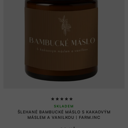
Průměrné
SKLADEM
hodnocení
ŠLEHANÉ BAMBUCKÉ MÁSLO S KAKAOVÝM
produktu
MÁSLEM A VANILKOU | FARM.INC
je
5,0