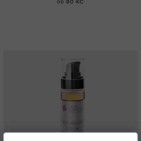
80 KČ
OD
z
5
hvězdiček.