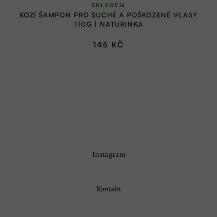
SKLADEM
hodnocení
KOZÍ ŠAMPON PRO SUCHÉ A POŠKOZENÉ VLASY
produktu
110G | NATURINKA
je
5,0
145 KČ
z
5
hvězdiček.
Z
Instagram
á
p
a
Kontakt
t