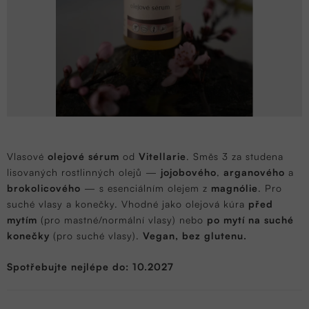
Vlasové
olejové sérum
od
Vitellarie
. Směs 3 za studena
lisovaných rostlinných olejů —
jojobového
,
arganového
a
brokolicového
— s esenciálním olejem z
magnólie
. Pro
suché vlasy a konečky. Vhodné jako olejová kúra
před
mytím
(pro mastné/normální vlasy) nebo
po mytí na suché
konečky
(pro suché vlasy).
Vegan, bez glutenu.
Spotřebujte nejlépe do: 10.2027