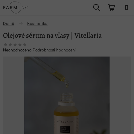
Přejít
Hledat
NÁKUPN
na
obsah
KOŠÍK
Domů
Kosmetika
Olejové sérum na vlasy | Vitellaria
Průměrné
Neohodnoceno
Podrobnosti hodnocení
hodnocení
produktu
je
0,0
z
5
hvězdiček.