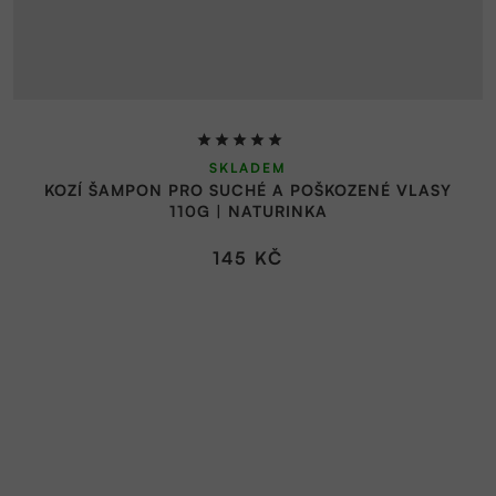
Průměrné
SKLADEM
hodnocení
KOZÍ ŠAMPON PRO SUCHÉ A POŠKOZENÉ VLASY
produktu
110G | NATURINKA
je
5,0
145 KČ
z
5
hvězdiček.
Z