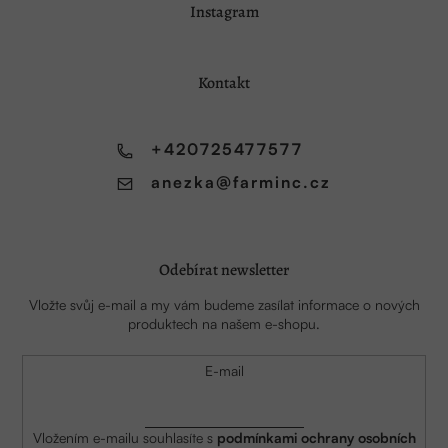
Instagram
á
p
a
Kontakt
t
í
+420725477577
anezka
@
farminc.cz
Odebírat newsletter
Vložte svůj e-mail a my vám budeme zasílat informace o nových
produktech na našem e-shopu.
E-mail
Vložením e-mailu souhlasíte s
podmínkami ochrany osobních