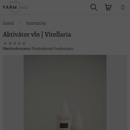
Přejít
Hledat
NÁKUPN
na
obsah
KOŠÍK
Domů
Kosmetika
Aktivátor vln | Vitellaria
Průměrné
Neohodnoceno
Podrobnosti hodnocení
hodnocení
produktu
je
0,0
z
5
hvězdiček.