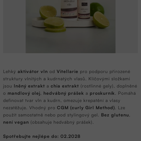
Lehký
aktivátor vln
od
Vitellarie
pro podporu přirozené
struktury vlnitých a kudrnatých vlasů. Klíčovými složkami
jsou
lněný extrakt
a
chia extrakt
(rostlinné gely), doplněné
o
mandlový olej
,
hedvábný prášek
a
proskurník
. Pomáhá
definovat tvar vln a kudrn, omezuje krepatění a vlasy
nezatěžuje.
Vhodný pro
CGM (curly Girl Method)
.
Lze
použít samostatně nebo pod stylingový gel.
Bez glutenu
,
není vegan
(obsahuje hedvábný prášek).
Spotřebujte nejlépe do: 02.2028