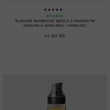
Průměrné
SKLADEM
hodnocení
ŠLEHANÉ BAMBUCKÉ MÁSLO S KAKAOVÝM
produktu
MÁSLEM A VANILKOU | FARM.INC
je
5,0
80 KČ
OD
z
5
hvězdiček.