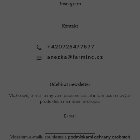
Instagram
á
p
a
Kontakt
t
í
+420725477577
anezka
@
farminc.cz
Odebírat newsletter
Vložte svůj e-mail a my vám budeme zasílat informace o nových
produktech na našem e-shopu.
E-mail
Vložením e-mailu souhlasíte s
podmínkami ochrany osobních