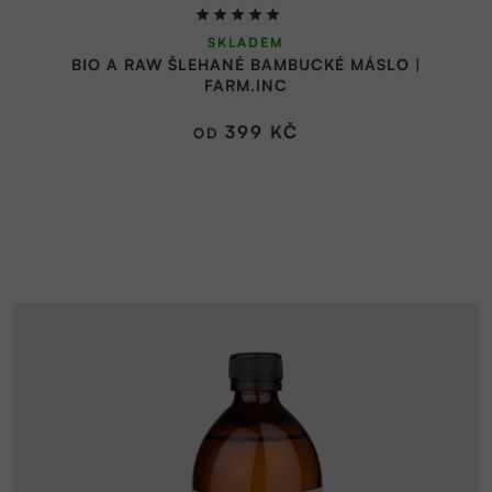
Průměrné
SKLADEM
hodnocení
BIO A RAW ŠLEHANÉ BAMBUCKÉ MÁSLO |
produktu
FARM.INC
je
5,0
399 KČ
OD
z
5
hvězdiček.