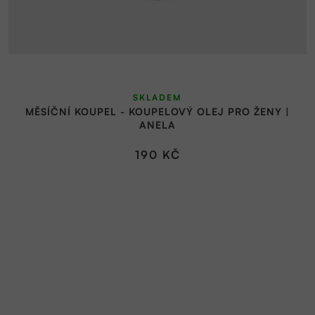
SKLADEM
MĚSÍČNÍ KOUPEL - KOUPELOVÝ OLEJ PRO ŽENY |
ANELA
190 KČ
Z