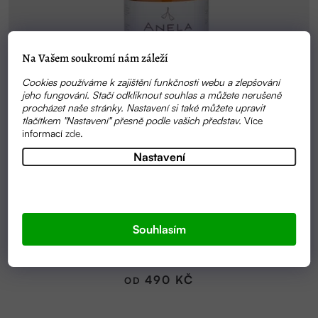
Na Vašem soukromí nám záleží
Cookies používáme k zajištění funkčnosti webu a zlepšování
jeho fungování. Stačí odkliknout souhlas a můžete nerušeně
procházet naše stránky. Nastavení si také můžete upravit
tlačítkem "Nastavení" přesně podle vašich představ.
Více
informací
zde
.
Nastavení
SKLADEM
Souhlasím
BUBLA BUBLÁ - PĚNA DO KOUPELE PRO CELOU
RODINU | ANELA
490 KČ
OD