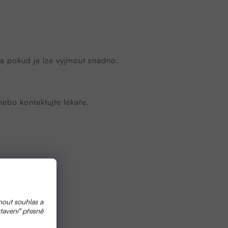
 a pokud je lze vyjmout snadno.
bo kontaktujte lékaře.
nout souhlas a
tavení" přesně