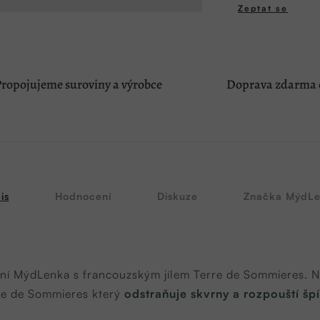
cena:
Zeptat se
ropojujeme suroviny a výrobce
Doprava zdarma o
is
Hodnocení
Diskuze
Značka
MýdLe
aní MýdLenka s francouzským jílem Terre de Sommieres.
N
re de Sommieres který
odstraňuje skvrny a rozpouští šp