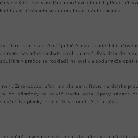
čové mýdlo lze v malém množství přidat i přímo při výr
kud to ale přeženete se sodou, bude prádlo zašedlé.
fleky, které jdou z oblečení špatně čímkoli je ideální žlučov
mnete, následně necháte chvíli „uležet". Pak dáte do pračk
rozpuštění v pračce se rozkládá na kyslík a sodu-takže opět-
ba není. Změkčovací efekt má sliz sám. Navíc na dětské prá
dejte do přihrádky na aviváž trochu octa, čpavý zápach
nfekční. Na plenky ideální. Navíc ocet i čistí pračku.
u minimální. Investujte pár minut do přípravy a ušetříte 