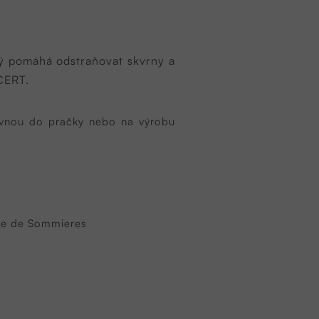
rý pomáhá odstraňovat skvrny a
OCERT.
ovnou do pračky nebo na výrobu
rre de Sommieres