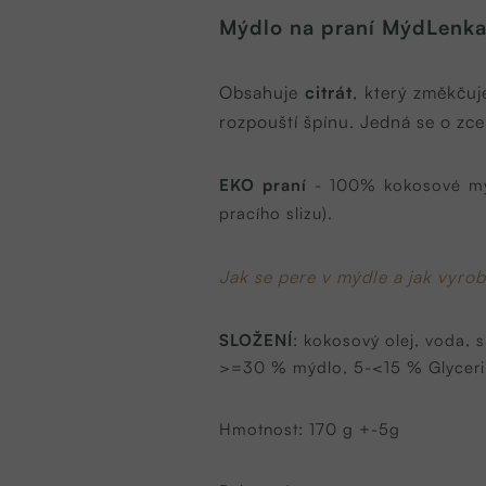
Mýdlo na praní MýdLenka
Obsahuje
citrát
, který změkču
rozpouští špínu. Jedná se o zc
EKO praní
- 100% kokosové mýd
pracího slizu).
Jak se pere v mýdle a jak vyrob
SLOŽENÍ
: kokosový olej, voda, 
>=30 % mýdlo, 5-<15 % Glycerin,
Hmotnost: 170 g +-5g