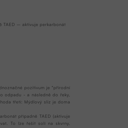
tě TAED – aktivuje perkarbonát
ednoznačné pozitivum je "přírodní
 do odpadu - a následně do řeky,
ýhoda třetí: Mýdlový sliz je doma
karbonát případně TAED (aktivuje
t. To lze řešit solí na skvrny,