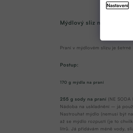
Nastavení
Mýdlový sliz na praní E
Praní v mýdlovém slizu je šetrné
Postup:
170 g mýdla na praní
255 g sody na praní
(NE SODA 
Nádoba na uskladnění – já použí
Nastrouhat mýdlo (nemusí být na
až se mýdlo rozpustí (je to chvil
litrů. Já přidávám méně vody, sl