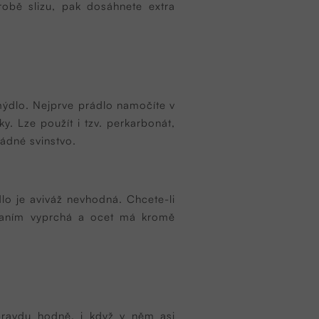
obě slizu, pak dosáhnete extra
é mýdlo. Nejprve prádlo namočíte v
y. Lze použít i tzv. perkarbonát,
žádné svinstvo.
dlo je aviváž nevhodná. Chcete-li
 praním vyprchá a ocet má kromě
opravdu hodně, i když v něm asi