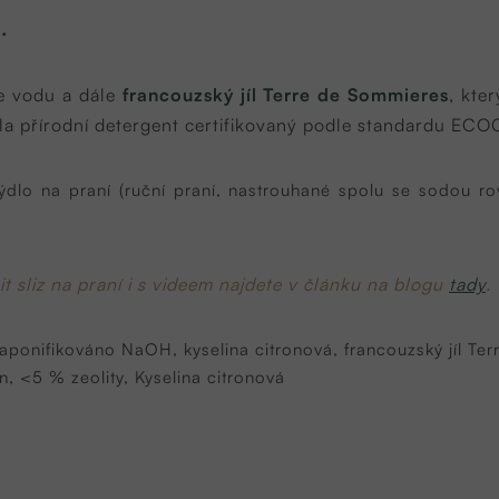
.
je vodu a dále
francouzský jíl Terre de Sommieres
, kte
ela přírodní detergent certifikovaný podle standardu EC
lo na praní (ruční praní, nastrouhané spolu se sodou r
it sliz na praní i s videem najdete v článku na blogu
tady
.
saponifikováno NaOH, kyselina citronová, francouzský jíl Te
 <5 % zeolity, Kyselina citronová