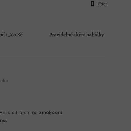
Hlídat
d 1 500 Kč
Pravidelné akční nabídky
nka
yní s citrátem na
změkčení
ínu.