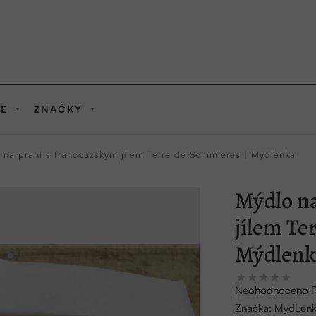
IE
ZNAČKY
 na praní s francouzským jílem Terre de Sommieres | Mýdlenka
Mýdlo na
jílem Te
Mýdlenk
Průměrné
Neohodnoceno
hodnocení
Značka:
MýdLen