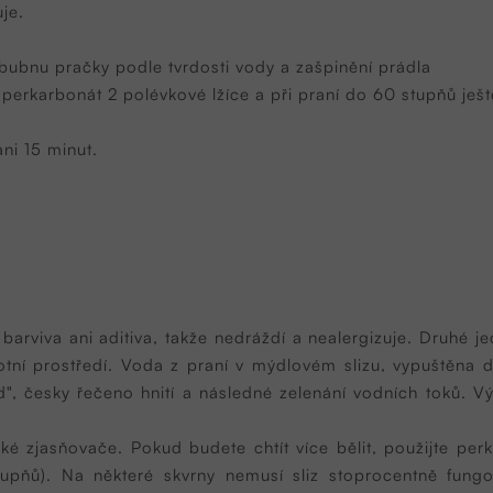
je.
bubnu pračky podle tvrdosti vody a zašpinění prádla
 perkarbonát 2 polévkové lžíce a při praní do 60 stupňů ješ
ni 15 minut.
 barviva ani aditiva, takže nedráždí a nealergizuje. Druhé j
votní prostředí. Voda z praní v mýdlovém slizu, vypuštěna
d", česky řečeno hnití a následné zelenání vodních toků. V
ké zjasňovače. Pokud budete chtít více bělit, použijte per
upňů). Na některé skvrny nemusí sliz stoprocentně fungova