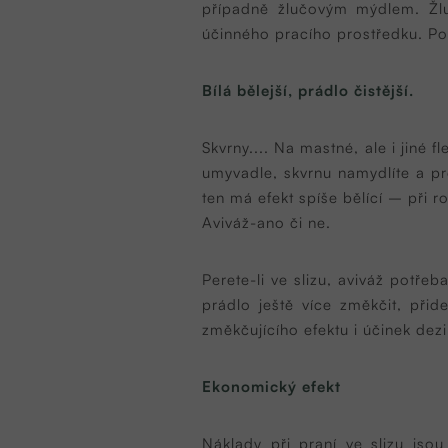
případně žlučovým mýdlem. Žlu
účinného pracího prostředku. Po
Bílá bělejší, prádlo čistější.
Skvrny.... Na mastné, ale i jiné 
umyvadle, skvrnu namydlíte a pro
ten má efekt spíše bělící – při 
Aviváž-ano či ne.
Perete-li ve slizu, aviváž potře
prádlo ještě více změkčit, při
změkčujícího efektu i účinek dezi
Ekonomický efekt
Náklady při praní ve slizu jso