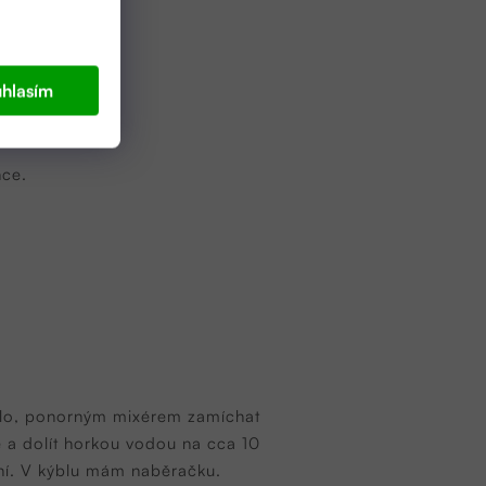
hlasím
nce.
ýdlo, ponorným mixérem zamíchat
le a dolít horkou vodou na cca 10
vání. V kýblu mám naběračku.