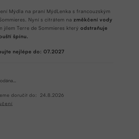
žení Mýdla na praní MýdLenka s francouzským
e Sommieres.
Nyní s citrátem na
změkčení vody
m jílem Terre de Sommieres který
odstraňuje
ouští špínu.
ujte nejlépe do: 07.2027
prodána…
eme doručit do:
24.8.2026
učení