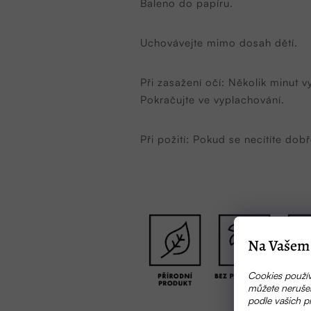
Baleno do papíru.
Uchovávejte mimo dosah dětí.
Při zasažení očí: Několik minut 
Pokračujte ve vyplachování.
Při požití: Pokud se necítíte 
Na Vašem 
Cookies použív
můžete nerušen
podle vašich p