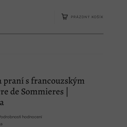
PRÁZDNÝ KOŠÍK
NÁKUPNÍ
KOŠÍK
 praní s francouzským
rre de Sommieres |
a
Podrobnosti hodnocení
ka