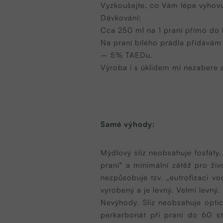
Vyzkoušejte, co Vám lépe vyhovu
Dávkování:
Cca 250 ml na 1 praní přímo do 
Na praní bílého prádla přidávám
– 5% TAEDu.
Výroba i s úklidem mi nezabere a
Samé výhody:
Mýdlový sliz neobsahuje fosfáty,
praní" a minimální zátěž pro ži
nezpůsobuje tzv. „eutrofizaci vo
vyrobený a je levný. Velmi levný.
Nevýhody. Sliz neobsahuje optic
perkarbonát při praní do 60 st