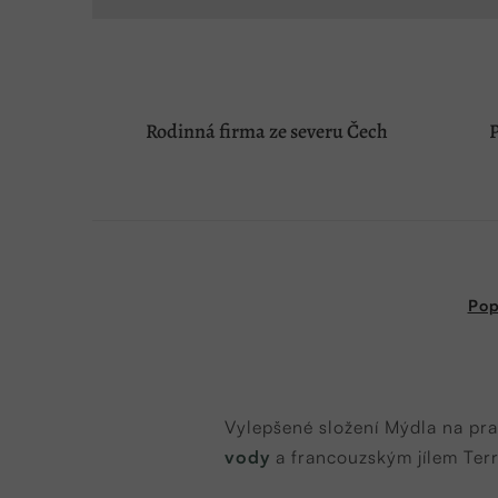
Rodinná firma ze severu Čech
P
Pop
Vylepšené složení Mýdla na pr
vody
a francouzským jílem Ter