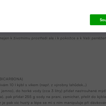
KOlogický EKOnomický
Sou
 nejen k životnímu prostředí ale i k pokožce a k Vaší peněže
BICARBONA)
vám 10 l kýbl s víkem (např. z výrobny lahůdek…)
 jemno), do horké vody (cca 3 litry) přidat nastrouhané m
ka), pak přidat 255 g sody na praní, zamíchat, přelít do kýb
iz je pak víc hustý a lépe se mi s ním manipuluje při dávko