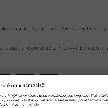
vyplachujte vodou. Vyjměte kontaktní čočky, jsou-li nasazeny
dobře, kontaktujte TOXIKOLOGICKÉ INFORMAČNÍ STŘEDISKO ne
soukromí nám záleží
áme k zajištění funkčnosti webu a zlepšování jeho fungování. Stačí odklik
ě procházet naše stránky. Nastavení si také můžete upravit tlačítkem "Nas
ředstav.
Více informací
zde
.