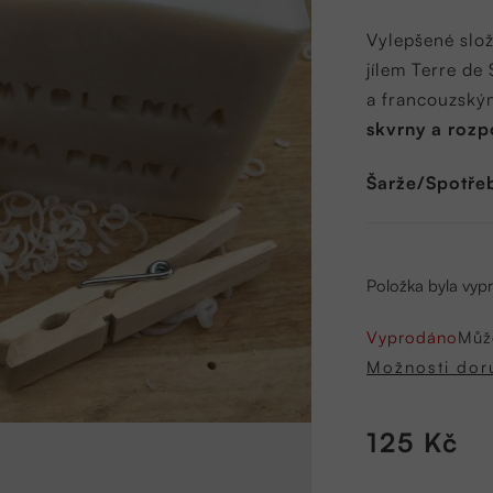
produktu
je
Vylepšené slo
0,0
jílem Terre d
z
a francouzský
5
skvrny a rozp
hvězdiček.
Šarže/Spotřeb
Položka byla vy
Vyprodáno
Můž
Možnosti dor
125 Kč
Měrná