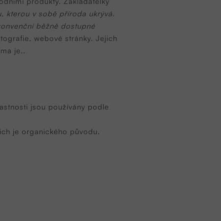
odními produkty. Zakladatelky
 kterou v sobě příroda ukrývá.
z konvenční běžně dostupné
fotografie, webové stránky.
Jejich
lma je..
astnosti jsou používány podle
ich je organického původu.