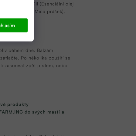
rdamomum Seed Oil (Esenciální olej
360, CI 77891 (Mica prášek),
hlasím
koliv během dne. Balzám
zatlačte. Po několika použití se
li zasouvat zpět prstem, nebo
 své produkty
 FARM.INC do svých mastí a