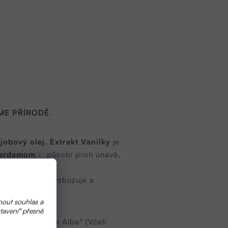
ME PŘÍRODĚ
.
jobový olej.
Extrakt Vanilky
je
 Kardamom
- působí proti únavě,
lej Divoký
ního systému. Povzbuzuje a
nout souhlas a
tavení" přesně
vý olej), Cera Alba* (Včelí