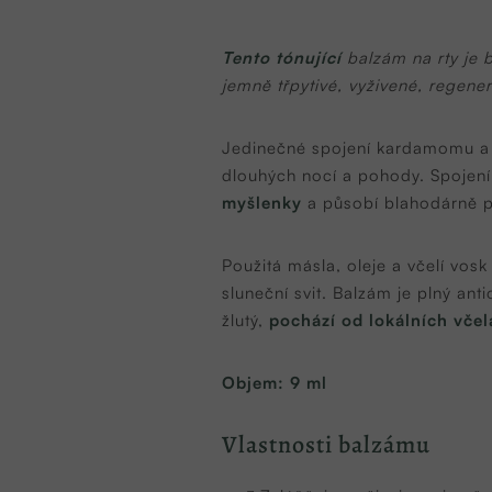
Tento t
ónující
balzám na rty je 
jemně třpytivé, vyživené, regene
Jedinečné spojení kardamomu 
dlouhých nocí a pohody. Spojen
myšlenky
a působí blahodárně p
Použitá másla, oleje a včelí vosk
sluneční svit. Balzám je plný ant
žlutý,
pochází od lokálních včel
Objem: 9 ml
Vlastnosti balzámu