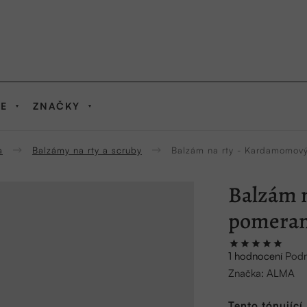
IE
ZNAČKY
a
Balzámy na rty a scruby
Balzám na rty - Kardamomov
Balzám 
pomeran
Průměrné
1 hodnocení
Podr
hodnocení
Značka:
ALMA
produktu
je
Tento t
ónující