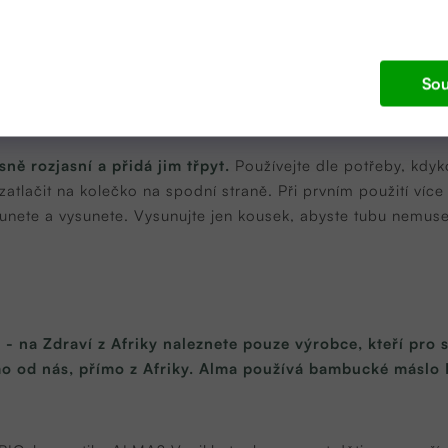
xtract (extrakt Vanilky), Tocopherol (Vitamin E), Elettaria Ca
cis Peel Oil (Esenciální olej Divoký pomeranč), Mica, CI 73
ká kvalita, **Přirozeně se vyskytující v EO.
Sou
sně rozjasní a přidá jim třpyt.
Používejte dle potřeby, kdy
zatlačit na kolečko na spodní straně. Při prvním použití více 
unete a vysunete. Vysunujte jen kousek, abyste tubu nemuse
zi - na Zdraví z Afriky naleznete pouze výrobce, kteří pro
o od nás, přímo z Afriky. Alma používá bambucké máslo