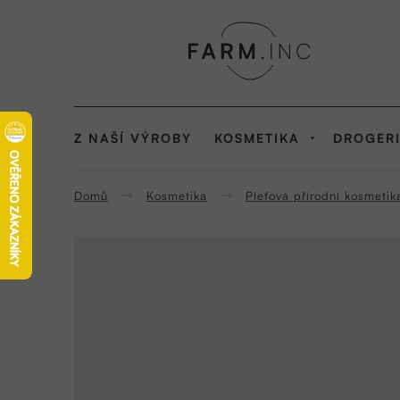
Přejít
na
obsah
Z NAŠÍ VÝROBY
KOSMETIKA
DROGER
Domů
Kosmetika
Pleťová přírodní kosmetik