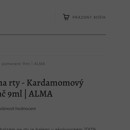
PRÁZDNÝ KOŠÍK
NÁKUPNÍ
KOŠÍK
ý pomeranč 9ml | ALMA
na rty - Kardamomový
č 9ml | ALMA
obnosti hodnocení
balzám na rty je balený v ekologickém 100%