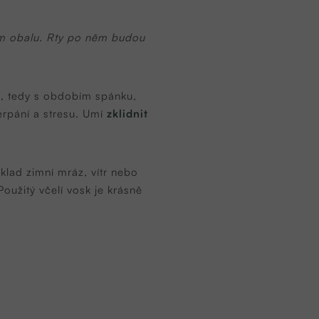
ém obalu. Rty po něm budou
y
, tedy s obdobím spánku,
erpání a stresu. Umí
zklidnit
íklad zimní mráz, vítr nebo
Použitý včelí vosk je krásně