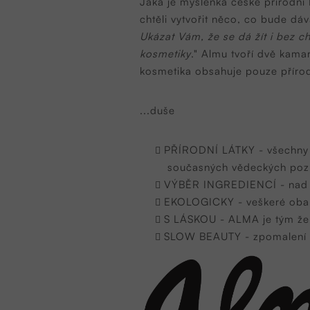
Jaká je myšlenka české přírodní
chtěli vytvořit něco, co bude dáv
Ukázat Vám, že se dá žít i bez c
kosmetiky
." Almu tvoří dvě kamar
kosmetika obsahuje pouze přírodní
...duše
PŘÍRODNÍ LÁTKY - všechny in
současných vědeckých poz
VÝBĚR INGREDIENCÍ - nad ka
EKOLOGICKY - veškeré obaly
S LÁSKOU - ALMA je tým žen, 
SLOW BEAUTY - zpomalení a 