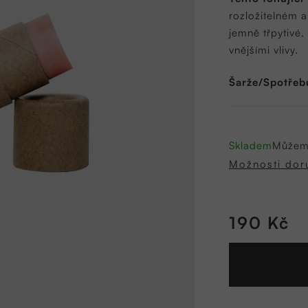
5,0
rozložitelném 
z
jemně třpytivé
5
vnějšími vlivy.
hvězdiček.
Šarže/Spotřeb
Skladem
Můžeme
Možnosti dor
190 Kč
Měrná
cena: