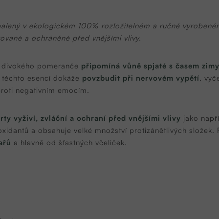
balený v ekologickém 100% rozložitelném a ručně vyroben
rované a ochráněné před vnějšími vlivy.
a divokého pomeranče
připomíná vůně spjaté s časem zim
í těchto esencí dokáže
povzbudit při nervovém vypětí
, vyč
roti negativním emocím.
rty vyživí, zvláční a ochraní před vnějšími vlivy
jako např
ioxidantů a obsahuje velké množství protizánětlivých složek. 
ařů
a hlavně od šťastných včeliček.