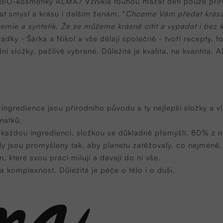
 BIO-kosmetiky ALMA? Vznikla touhou mazat děti pouze přír
at smysl a krásu i dalším ženám. "
Chceme Vám předat krásu,
hemie a syntetik. Že se můžeme krásně cítit a vypadat i be
ádky - Šárka a Nikol a vše dělají společně - tvoří recepty, 
 složky, pečlivě vybrané. Důležitá je kvalita, ne kvantita. A
gredience jsou přírodního původu a ty nejlepší složky a vl
natků.
ždou ingrediencí, složkou se důkladně přemýšlí. 80% z n
 jsou promyšleny tak, aby planetu zatěžovaly, co nejméně.
které svou práci milují a dávají do ní vše.
komplexnost. Důležitá je péče o tělo i o duši.