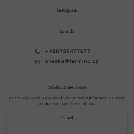
Z
Instagram
á
p
a
Kontakt
t
í
+420725477577
anezka
@
farminc.cz
Odebírat newsletter
Vložte svůj e-mail a my vám budeme zasílat informace o nových
produktech na našem e-shopu.
E-mail