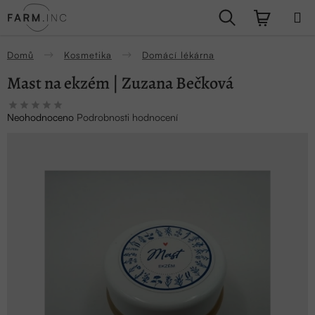
Přejít
Hledat
NÁKUPN
na
obsah
KOŠÍK
Domů
Kosmetika
Domácí lékárna
Mast na ekzém | Zuzana Bečková
Průměrné
Neohodnoceno
Podrobnosti hodnocení
hodnocení
produktu
je
0,0
z
5
hvězdiček.