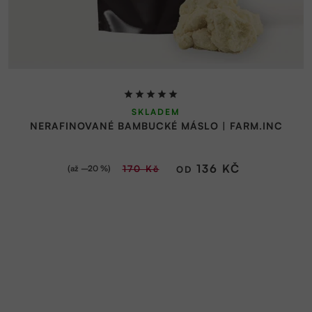
Průměrné
SKLADEM
hodnocení
NERAFINOVANÉ BAMBUCKÉ MÁSLO | FARM.INC
produktu
je
5,0
136 KČ
(až –20 %)
170 Kč
OD
z
5
hvězdiček.