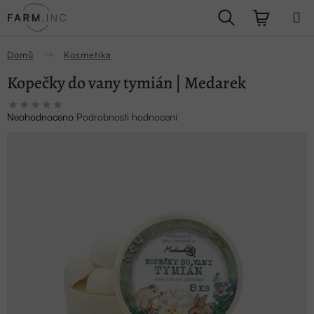
Přejít
Hledat
NÁKUPN
na
obsah
KOŠÍK
Domů
Kosmetika
Kopečky do vany tymián | Medarek
Průměrné
Neohodnoceno
Podrobnosti hodnocení
hodnocení
produktu
je
0,0
z
5
hvězdiček.