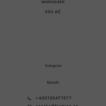
MAROQUEEN
390 KČ
Z
Instagram
á
p
a
Kontakt
t
í
+420725477577
anezka
@
farminc.cz