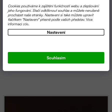
Cookies používáme k zajištění funkčnosti webu a zlepšování
jeho fungování. Stačí odkliknout souhlas a můžete nerušeně
procházet naše stránky. Nastavení si také můžete upravit
tlačítkem "Nastavení" přesně podle vašich představ.
Více
informací
zde
.
Nastavení
SKLADEM
HEŘMÁNKOVÝ BALZÁM NA RTY 5ML | NATURINKA
Souhlasím
110 KČ