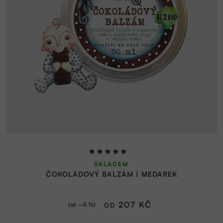
Průměrné
SKLADEM
hodnocení
ČOKOLÁDOVÝ BALZÁM | MEDAREK
produktu
je
5,0
207 KČ
(až –5 %)
OD
z
5