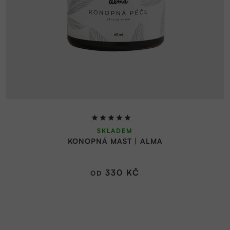
Průměrné
SKLADEM
hodnocení
KONOPNÁ MAST | ALMA
produktu
je
5,0
330 KČ
OD
z
5
hvězdiček.