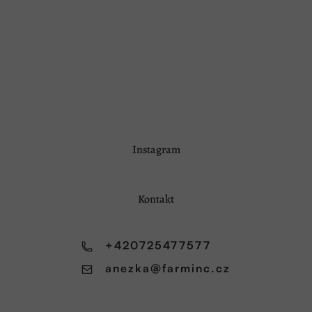
Z
Instagram
á
p
a
Kontakt
t
í
+420725477577
anezka
@
farminc.cz