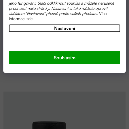
jeho fungování. Stačí odkliknout souhlas a můžete nerušeně
procházet naše stránky. Nastavení si také můžete upravit
tlačítkem "Nastavení" přesně podle vašich představ.
Více
Průměrné
informací
zde
.
SKLADEM
hodnocení
Nastavení
BIO NERAFINOVANÉ BAMBUCKÉ MÁSLO |
produktu
FARM.INC
je
4,9
159 KČ
(až –20 %)
199 Kč
OD
z
5
Souhlasím
hvězdiček.