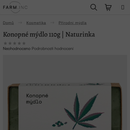
Přejít
Hledat
NÁKUPN
na
obsah
KOŠÍK
Domů
Kosmetika
Přírodní mýdla
Konopné mýdlo 110g | Naturinka
Průměrné
Neohodnoceno
Podrobnosti hodnocení
hodnocení
produktu
je
0,0
z
5
hvězdiček.