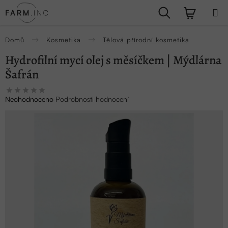
Přejít
Hledat
NÁKUPN
na
obsah
KOŠÍK
Domů
Kosmetika
Tělová přírodní kosmetika
Hydrofilní mycí olej s měsíčkem | Mýdlárna
Šafrán
Průměrné
Neohodnoceno
Podrobnosti hodnocení
hodnocení
produktu
je
0,0
z
5
hvězdiček.