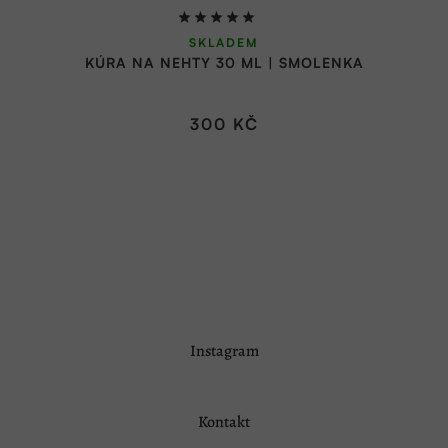
Průměrné
SKLADEM
hodnocení
KÚRA NA NEHTY 30 ML | SMOLENKA
produktu
je
5,0
300 KČ
z
5
hvězdiček.
Z
Instagram
á
p
a
Kontakt