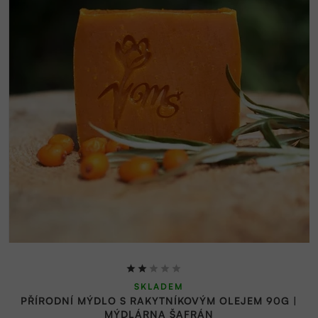
Průměrné
SKLADEM
hodnocení
PŘÍRODNÍ MÝDLO S RAKYTNÍKOVÝM OLEJEM 90G |
produktu
MÝDLÁRNA ŠAFRÁN