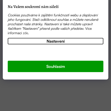
Na Vašem soukromí nám záleží
Cookies používáme k zajištění funkčnosti webu a zlepšování
jeho fungování. Stačí odkliknout souhlas a můžete nerušeně
procházet naše stránky. Nastavení si také můžete upravit
tlačítkem "Nastavení" přesně podle vašich představ.
Více
informací
zde
.
Nastavení
SKLADEM
ZJEMŇUJÍCÍ BALZÁM NA ZTVRDLOU KŮŽI |
MÝDLÁRNA ŠAFRÁN
Souhlasím
279 KČ
OD