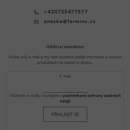
t
í
+420725477577
anezka
@
farminc.cz
Odebírat newsletter
Vložte svůj e-mail a my vám budeme zasílat informace o nových
produktech na našem e-shopu.
E-mail
Vložením e-mailu souhlasíte s
podmínkami ochrany osobních
údajů
PŘIHLÁSIT SE