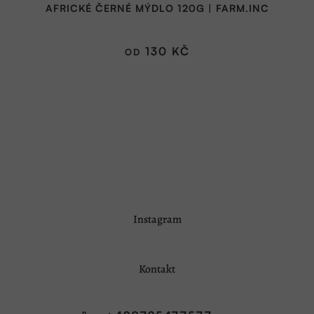
AFRICKÉ ČERNÉ MÝDLO 120G | FARM.INC
produktu
je
4,9
130 KČ
OD
z
5
hvězdiček.
Z
Instagram
á
p
a
Kontakt
t