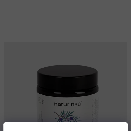
5
hvězdiček.