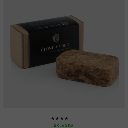
Průměrné
SKLADEM
hodnocení