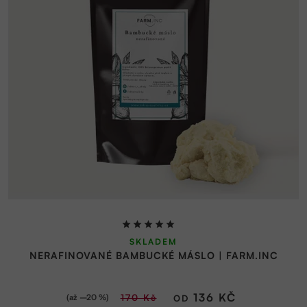
Průměrné
SKLADEM
hodnocení
NERAFINOVANÉ BAMBUCKÉ MÁSLO | FARM.INC
produktu
je
5,0
136 KČ
(až –20 %)
170 Kč
OD
z