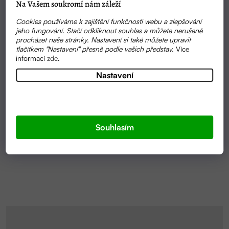
Na Vašem soukromí nám záleží
Cookies používáme k zajištění funkčnosti webu a zlepšování
jeho fungování. Stačí odkliknout souhlas a můžete nerušeně
procházet naše stránky. Nastavení si také můžete upravit
tlačítkem "Nastavení" přesně podle vašich představ.
Více
informací
zde
.
Nastavení
Průměrné
SKLADEM
hodnocení
JALOVEC MAST NA KLOUBY A SVALY 60ML |
produktu
NATURINKA
je
Souhlasím
5,0
295 KČ
z
5
hvězdiček.