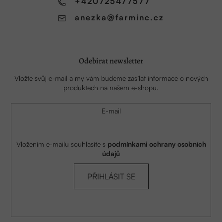
í
+420725477577
anezka
@
farminc.cz
Odebírat newsletter
Vložte svůj e-mail a my vám budeme zasílat informace o nových
produktech na našem e-shopu.
E-mail
Vložením e-mailu souhlasíte s
podmínkami ochrany osobních
údajů
PŘIHLÁSIT SE