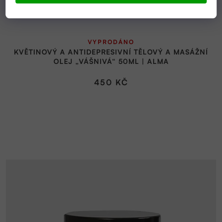
VYPRODÁNO
KVĚTINOVÝ A ANTIDEPRESIVNÍ TĚLOVÝ A MASÁŽNÍ
OLEJ „VÁŠNIVÁ“ 50ML | ALMA
450 KČ