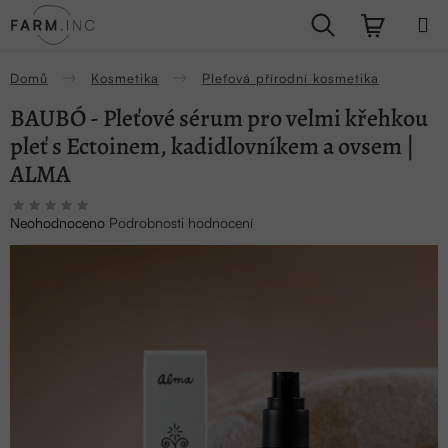
Přejít
Hledat
NÁKUPN
na
obsah
KOŠÍK
Domů
Kosmetika
Pleťová přírodní kosmetika
BAUBÓ - Pleťové sérum pro velmi křehkou
pleť s Ectoinem, kadidlovníkem a ovsem |
ALMA
Průměrné
Neohodnoceno
Podrobnosti hodnocení
hodnocení
produktu
je
0,0
z
5
hvězdiček.