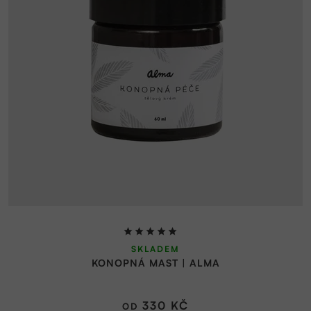
Průměrné
SKLADEM
hodnocení
KONOPNÁ MAST | ALMA
produktu
je
5,0
330 KČ
OD