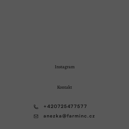
z
5
hvězdiček.
Z
Instagram
á
p
a
Kontakt
t
í
+420725477577
anezka
@
farminc.cz