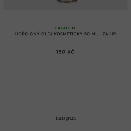
SKLADEM
HOŘČIČNÝ OLEJ KOSMETICKÝ 50 ML | ZAHIR
180 KČ
Z
Instagram
á
p