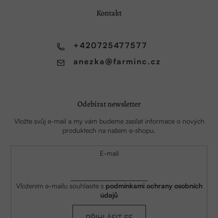
a
Kontakt
t
í
+420725477577
anezka
@
farminc.cz
Odebírat newsletter
Vložte svůj e-mail a my vám budeme zasílat informace o nových
produktech na našem e-shopu.
E-mail
Vložením e-mailu souhlasíte s
podmínkami ochrany osobních
údajů
PŘIHLÁSIT SE