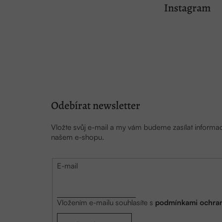
á
Instagram
p
a
t
í
Odebírat newsletter
Vložte svůj e-mail a my vám budeme zasílat inform
našem e-shopu.
E-mail
Vložením e-mailu souhlasíte s
podmínkami ochran