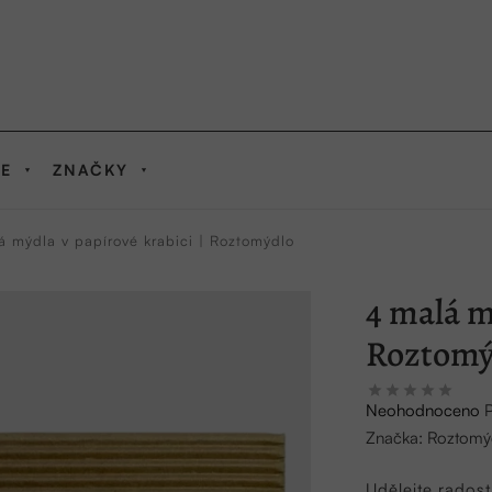
IE
ZNAČKY
á mýdla v papírové krabici | Roztomýdlo
4 malá m
Roztomý
Průměrné
Neohodnoceno
hodnocení
Značka:
Roztomý
produktu
je
Udělejte rados