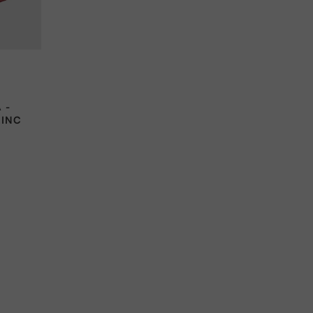
 -
.INC