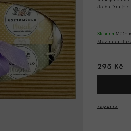
0,0
do balíčku je 
z
5
hvězdiček.
Skladem
Můžeme
Možnosti dor
295 Kč
Měrná
cena:
Zeptat se