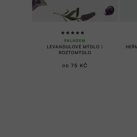
Průměrné
SKLADEM
hodnocení
LEVANDULOVÉ MÝDLO |
HEŘ
produktu
ROZTOMÝDLO
je
5,0
75 KČ
OD
z
5
hvězdiček.
Z