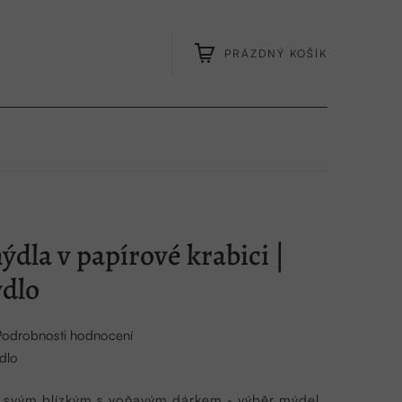
PRÁZDNÝ KOŠÍK
NÁKUPNÍ
KOŠÍK
ýdla v papírové krabici |
dlo
Podrobnosti hodnocení
dlo
t svým blízkým s voňavým dárkem - výběr mýdel