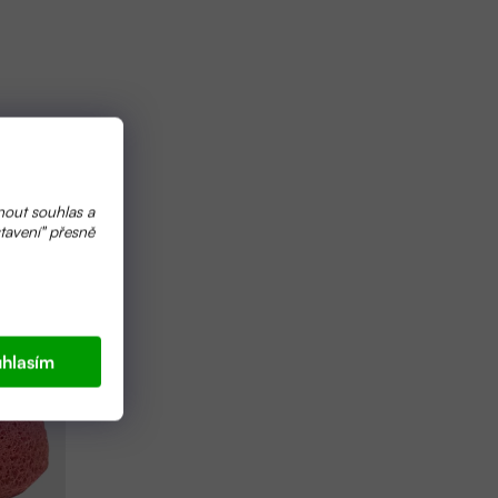
nout souhlas a
tavení" přesně
hlasím