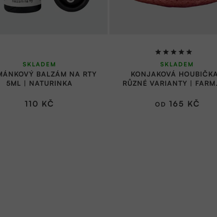
Průměrné
SKLADEM
SKLADEM
hodnocení
MÁNKOVÝ BALZÁM NA RTY
KONJAKOVÁ HOUBIČKA
produktu
5ML | NATURINKA
RŮZNÉ VARIANTY | FARM
je
5,0
110 KČ
165 KČ
OD
z
5
hvězdiček.