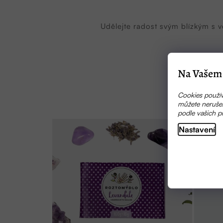
Udělejte radost svým blízkým s 
Na Vašem 
Cookies použív
můžete nerušen
podle vašich p
Nastavení