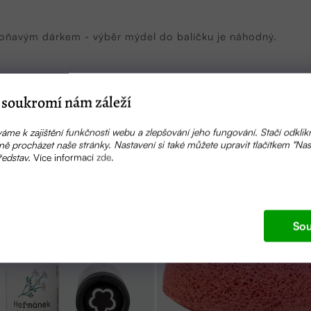
voňavým dárkem - výběr mýdel do balíčku je náhodný.
soukromí nám záleží
Související produkty
áme k zajištění funkčnosti webu a zlepšování jeho fungování. Stačí odklik
ě procházet naše stránky. Nastavení si také můžete upravit tlačítkem "Nas
ředstav.
Více informací
zde
.
Sou